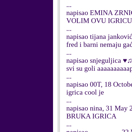
...
napisao EMINA ZRNIĆ
VOLIM OVU IGRICU
...
napisao tijana jankovi
fred i barni nemaju ga
...
napisao snjeguljica ♥
svi su goli aaaaaaaaa
...
napisao 00T, 18 Octob
igrica cool je
...
napisao nina, 31 May 
BRUKA IGRICA
...