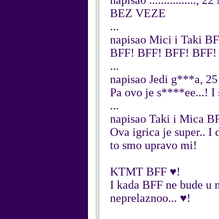
napisao ................, 
BEZ VEZE
...
napisao Mici i Taki BF
BFF! BFF! BFF! BFF! 
...
napisao Jedi g***a, 25
Pa ovo je s****ee...! I
...
napisao Taki i Mica BF
Ova igrica je super.. 
to smo upravo mi!
KTMT BFF ♥!
I kada BFF ne bude u mo
neprelaznoo... ♥!