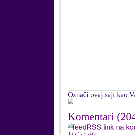
Označi ovaj sajt kao Va
Komentari
(20
RSS link na k
1
2
3
4
5
>
Last ›