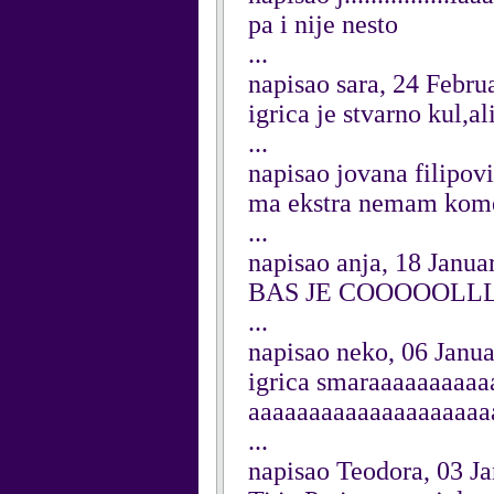
pa i nije nesto
...
napisao sara, 24 Febru
igrica je stvarno kul,a
...
napisao jovana filipov
ma ekstra nemam komen
...
napisao anja, 18 Janua
BAS JE COOOOOLL
...
napisao neko, 06 Janu
igrica smaraaaaaaaaa
aaaaaaaaaaaaaaaaaaaa
...
napisao Teodora, 03 J