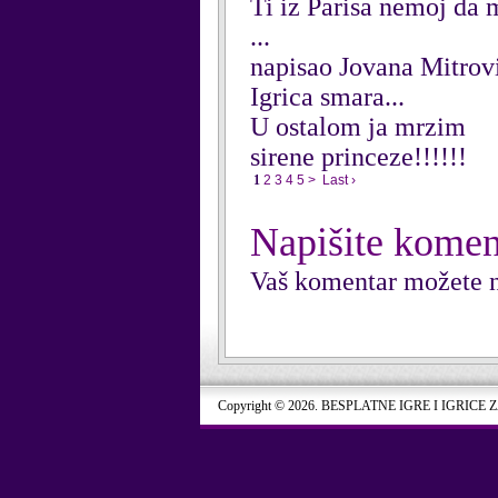
Ti iz Parisa nemoj da 
...
napisao Jovana Mitrov
Igrica smara...
U ostalom ja mrzim
sirene princeze!!!!!!
1
2
3
4
5
>
Last ›
Napišite komen
Vaš komentar možete n
Copyright © 2026. BESPLATNE IGRE I IGRICE 