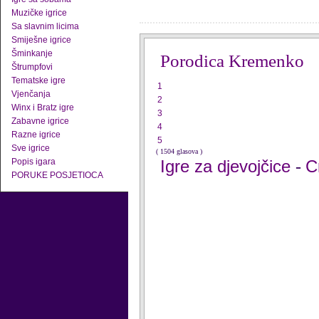
Muzičke igrice
Sa slavnim licima
Smiješne igrice
Šminkanje
Porodica Kremenko
Štrumpfovi
Tematske igre
1
Vjenčanja
2
Winx i Bratz igre
3
Zabavne igrice
4
Razne igrice
5
Sve igrice
( 1504 glasova )
Popis igara
Igre za djevojčice
C
-
PORUKE POSJETIOCA