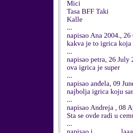
Mici
Tasa BFF Taki
Kalle
...
napisao Ana 2004., 26
kakva je to igrica koja
...
napisao petra, 26 July
ova igrica je super
...
napisao anđela, 09 Ju
najbolja igrica koju sa
...
napisao Andreja , 08 A
Sta se ovde radi u cem
...
napisao j................l