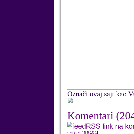
Označi ovaj sajt kao Va
Komentari
(20
RSS link na k
‹ First
<
7
8
9
10
11