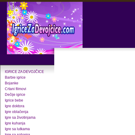
IGRICE ZA DEVOJČICE
Barbie igrice
Bojanke
Crtani filmovi
Dečije igrice
Igrice bebe
Igre doktora
Igre oblačenja
Igre sa životinjama
Igre kuhanja
Igre sa lutkama
Igre sa sobama