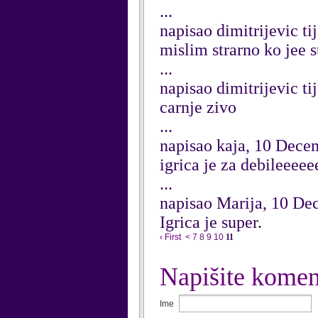
...
napisao dimitrijevic t
mislim strarno ko jee
...
napisao dimitrijevic t
carnje zivo
...
napisao kaja, 10 Dece
igrica je za debileeee
...
napisao Marija, 10 D
Igrica je super.
‹ First
<
7
8
9
10
11
Napišite komen
Ime