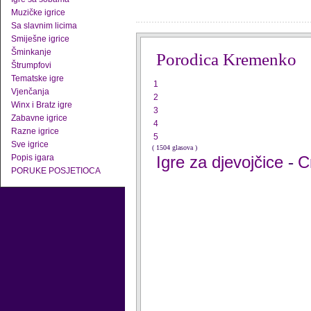
Muzičke igrice
Sa slavnim licima
Smiješne igrice
Šminkanje
Porodica Kremenko
Štrumpfovi
Tematske igre
1
Vjenčanja
2
Winx i Bratz igre
3
Zabavne igrice
4
Razne igrice
5
Sve igrice
( 1504 glasova )
Popis igara
Igre za djevojčice
C
-
PORUKE POSJETIOCA