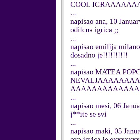
COOL IGRAAAAA
...
napisao ana, 10 Janua
odilcna igrica ;;
...
napisao emilija milan
dosadno je!!!!!!!!!!
...
napisao MATEA POPOV
NEVALJAAAAAAA
AAAAAAAAAAAAA
...
napisao mesi, 06 Janu
j**ite se svi
...
napisao maki, 05 Janu
ova igrica je exxxxxx