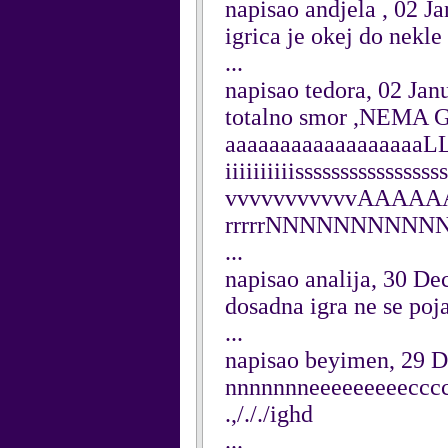
napisao andjela , 02 J
igrica je okej do nekle 
...
napisao tedora, 02 Jan
totalno smor ,NEMA G
aaaaaaaaaaaaaaaaaa
iiiiiiiiiisssssssss
vvvvvvvvvvvAAAAA
rrrrrNNNNNNNNNN
...
napisao analija, 30 D
dosadna igra ne se poj
...
napisao beyimen, 29 
nnnnnnneeeeeeeeecccc
.,/././ighd
...