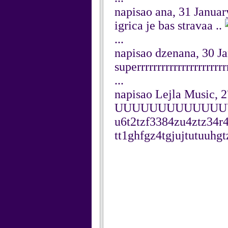
napisao ana, 31 Janua
igrica je bas stravaa ..
...
napisao dzenana, 30 J
superrrrrrrrrrrrrrrrrrrrr
...
napisao Lejla Music, 
UUUUUUUUUUUUUU
u6t2tzf3384zu4ztz34r
tt1ghfgz4tgjujtutuuhgt