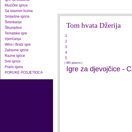
Muzičke igrice
Sa slavnim licima
Smiješne igrice
Šminkanje
Tom hvata Džerija
Štrumpfovi
Tematske igre
1
Vjenčanja
2
Winx i Bratz igre
3
Zabavne igrice
4
Razne igrice
5
Sve igrice
( 885 glasova )
Popis igara
Igre za djevojčice
C
-
PORUKE POSJETIOCA