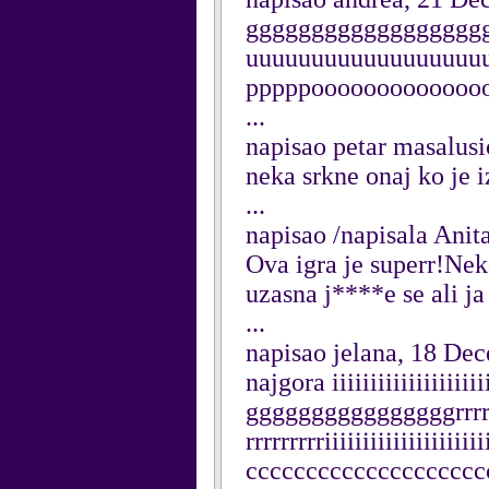
ggggggggggggggggggggggg
uuuuuuuuuuuuuuuuuu
pppppooooooooooooo
...
napisao petar masalus
neka srkne onaj ko je i
...
napisao /napisala Ani
Ova igra je superr!Ne
uzasna j****e se ali
...
napisao jelana, 18 De
najgora iiiiiiiiiiiiiiiii
ggggggggggggggggrrrrrrrr
rrrrrrrrriiiiiiiiiiiiiiiiii
cccccccccccccccccccc