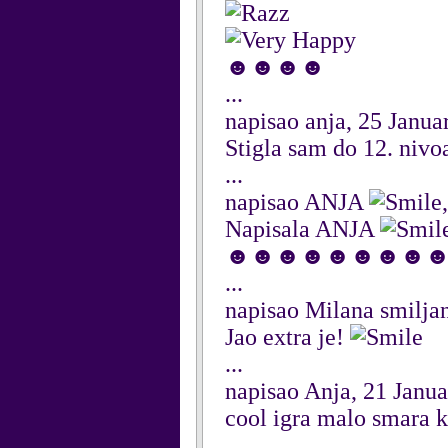
☻☻☻☻
...
napisao anja, 25 Janua
Stigla sam do 12. nivoa
...
napisao ANJA
Napisala ANJA
☻☻☻☻☻☻☻☻
...
napisao Milana smilja
Jao extra je!
...
napisao Anja, 21 Janu
cool igra malo smara k
...