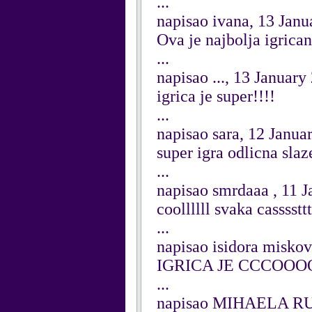
...
napisao ivana, 13 Janu
Ova je najbolja igrica
...
napisao ..., 13 January
igrica je super!!!!
...
napisao sara, 12 Janua
super igra odlicna slaz
...
napisao smrdaaa , 11 
coollllll svaka cassssttt
...
napisao isidora miskov
IGRICA JE CCCOO
...
napisao MIHAELA RUŽ