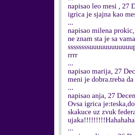
napisao leo mesi , 27
igrica je sjajna kao me
...
napisao milena prokic
ne znam sta je sa vama
ssssssssuuuuuuuuuuuu
rrrr
...
napisao marija, 27 De
meni je dobra.treba da 
...
napisao anja, 27 Dece
Ovsa igrica je:teska,
skakuce uz zvuk federa 
ujaka!!!!!!!!!Hahahah
...