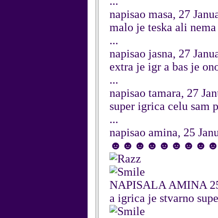
...
napisao masa, 27 Janu
malo je teska ali nem
...
napisao jasna, 27 Janu
extra je igr a bas je ono.
...
napisao tamara, 27 Ja
super igrica celu sam pr
...
napisao amina, 25 Jan
☻☻☻☻☻☻☻☻
NAPISALA AMINA 2
a igrica je stvarno supe