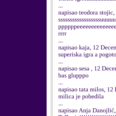
...
napisao teodora stoji
ssssssssssssssssssuu
ppppppeeeeeeeeeeeeeeeee
rrrr
...
napisao kaja, 12 Dece
superiska igra a pogot
...
napisao sesa , 12 Dec
bas glupppo
...
napisao tata milos, 1
milica je pobedila
...
napisao Anja Danojlić