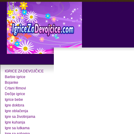
IGRICE ZA DEVOJČICE
Barbie igrice
Bojanke
Crtani filmovi
Dečije igrice
Igrice bebe
Igre doktora
Igre oblačenja
Igre sa životinjama
Igre kuhanja
Igre sa lutkama
Igre sa sobama