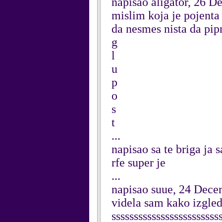
napisao aligator, 26 
mislim koja je pojenta
da nesmes nista da pip
g
l
u
p
o
s
t
...
napisao sa te briga ja
rfe super je
...
napisao suue, 24 Dec
videla sam kako izgleda
ssssssssssssssssssssssss