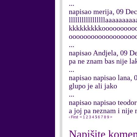
...
napisao merija, 09 De
lllllllllllllllllaaaaa
kkkkkkkkkooooooooo
oooooooooooooooooo
...
napisao Andjela, 09 
pa ne znam bas nije lak
...
napisao napisao lana,
glupo je ali jako
...
napisao napisao teodo
a joj pa neznam i nije 
‹ First
<
1
2
3
4
5
6
7
8
9
>
Napišite komen