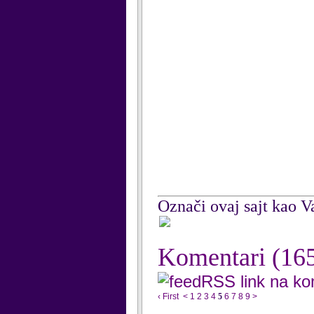
Označi ovaj sajt kao Va
Komentari
(16
RSS link na k
‹ First
<
1
2
3
4
5
6
7
8
9
>
...