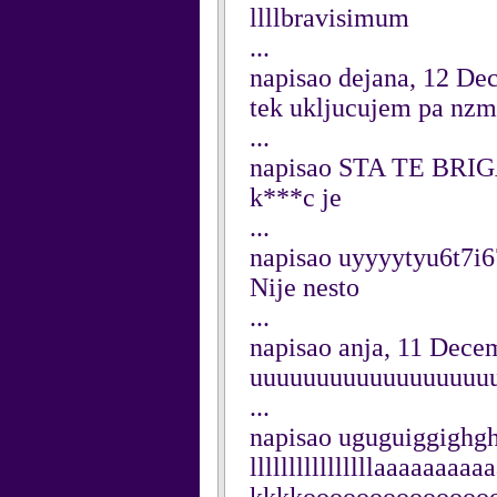
llllbravisimum
...
napisao dejana, 12 De
tek ukljucujem pa nzm
...
napisao STA TE BRIG
k***c je
...
napisao uyyyytyu6t7i
Nije nesto
...
napisao anja, 11 Dece
uuuuuuuuuuuuuuuuuuuu
...
napisao uguguiggighg
llllllllllllllllaaaaa