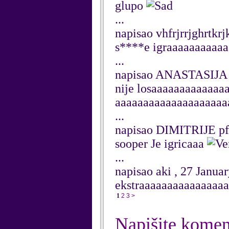
glupo
...
napisao vhfrjrrjghrtkr
s****e igraaaaaaaaaa
...
napisao ANASTASIJA 
nije losaaaaaaaaaaaa
aaaaaaaaaaaaaaaaaaaa
...
napisao DIMITRIJE p
sooper Je igricaaa
...
napisao aki , 27 Janua
ekstraaaaaaaaaaaaaaaa
1
2
3
>
Napišite komen