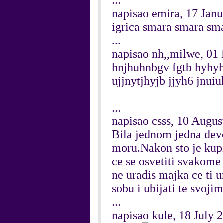
...
napisao emira, 17 Jan
igrica smara smara sm
...
napisao nh,,milwe, 0
hnjhuhnbgv fgtb hyhyh
ujjnytjhyjb jjyh6 jnu
...
napisao csss, 10 Augus
Bila jednom jedna devoj
moru.Nakon sto je kupil
ce se osvetiti svakome
ne uradis majka ce ti u
sobu i ubijati te svojim
...
napisao kule, 18 July 