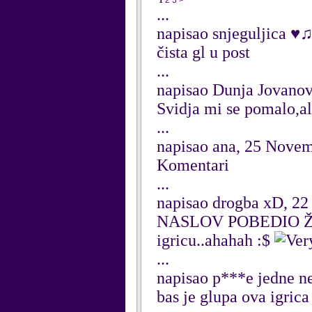
1
2
3
>
...
napisao snjeguljica ♥
čista gl u post
...
napisao Dunja Jovano
Svidja mi se pomalo,al
...
napisao ana, 25 Nove
Komentari
...
napisao drogba xD, 22
NASLOV POBEDIO Ž
igricu..ahahah :$
...
napisao p***e jedne n
bas je glupa ova igric