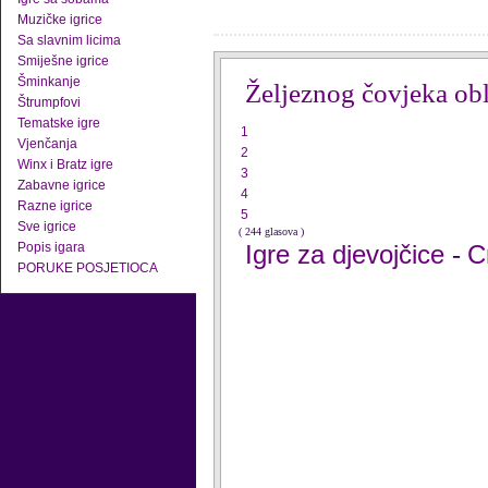
Muzičke igrice
Sa slavnim licima
Smiješne igrice
Šminkanje
Željeznog čovjeka ob
Štrumpfovi
Tematske igre
1
Vjenčanja
2
Winx i Bratz igre
3
Zabavne igrice
4
Razne igrice
5
Sve igrice
( 244 glasova )
Popis igara
Igre za djevojčice
C
-
PORUKE POSJETIOCA