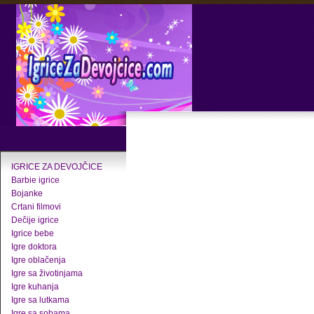
IGRICE ZA DEVOJČICE
Barbie igrice
Bojanke
Crtani filmovi
Dečije igrice
Igrice bebe
Igre doktora
Igre oblačenja
Igre sa životinjama
Igre kuhanja
Igre sa lutkama
Igre sa sobama