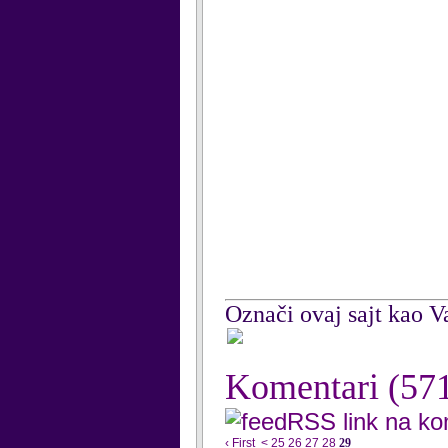
Označi ovaj sajt kao Va
Komentari
(57
RSS link na k
‹ First
<
25
26
27
28
29