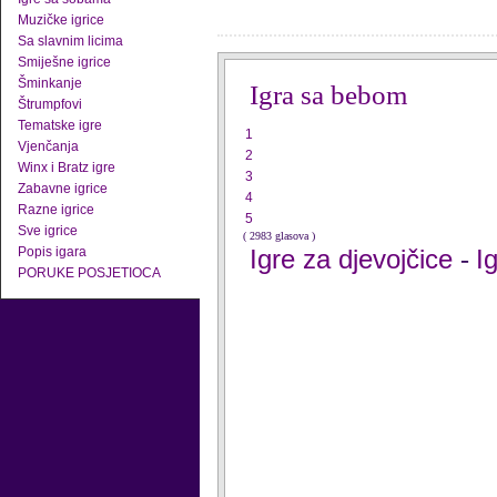
Muzičke igrice
Sa slavnim licima
Smiješne igrice
Šminkanje
Igra sa bebom
Štrumpfovi
Tematske igre
1
Vjenčanja
2
Winx i Bratz igre
3
Zabavne igrice
4
Razne igrice
5
Sve igrice
( 2983 glasova )
Popis igara
Igre za djevojčice
I
-
PORUKE POSJETIOCA