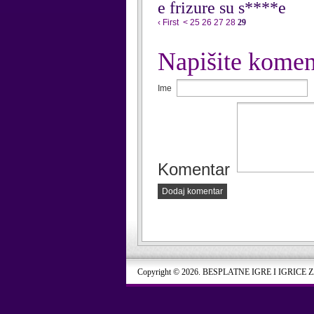
e frizure su s****e
‹ First
<
25
26
27
28
29
Napišite komen
Ime
Komentar
Dodaj komentar
Copyright © 2026. BESPLATNE IGRE I IGRICE 