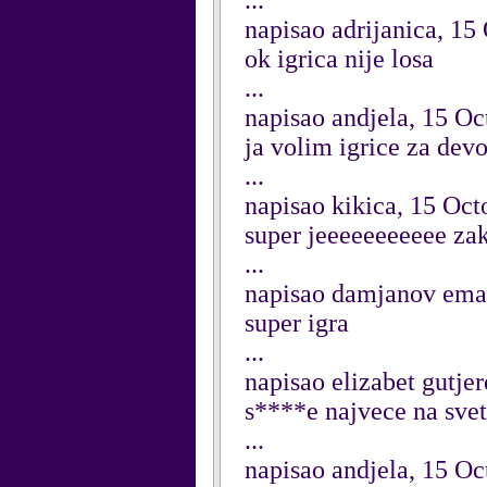
...
napisao adrijanica, 15
ok igrica nije losa
...
napisao andjela, 15 O
ja volim igrice za devo
...
napisao kikica, 15 Oct
super jeeeeeeeeeee za
...
napisao damjanov ema
super igra
...
napisao elizabet gutje
s****e najvece na sve
...
napisao andjela, 15 O