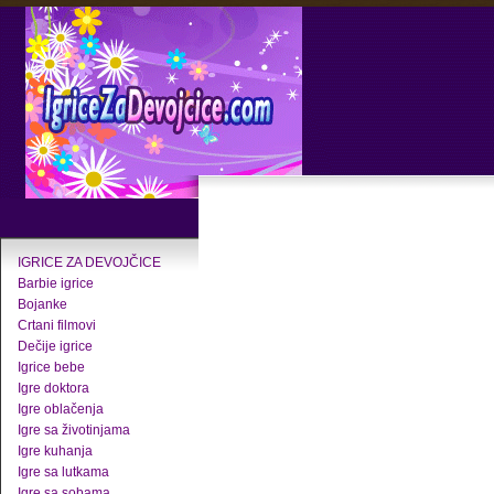
IGRICE ZA DEVOJČICE
Barbie igrice
Bojanke
Crtani filmovi
Dečije igrice
Igrice bebe
Igre doktora
Igre oblačenja
Igre sa životinjama
Igre kuhanja
Igre sa lutkama
Igre sa sobama