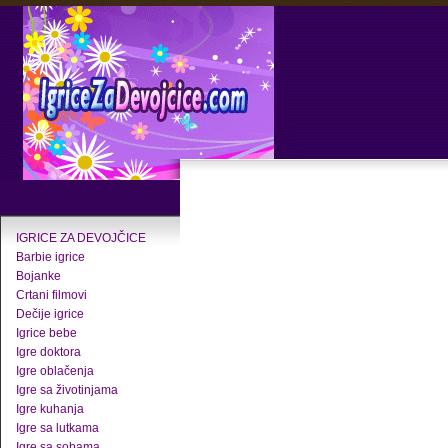
IGRICE ZA DEVOJČICE
Barbie igrice
Bojanke
Crtani filmovi
Dečije igrice
Igrice bebe
Igre doktora
Igre oblačenja
Igre sa životinjama
Igre kuhanja
Igre sa lutkama
Igre sa sobama