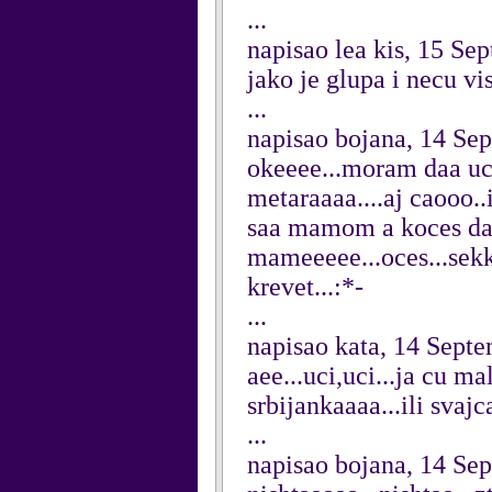
...
napisao lea kis, 15 Se
jako je glupa i necu v
...
napisao bojana, 14 Se
okeeee...moram daa uci
metaraaaa....aj caooo.
saa mamom a koces da
mameeeee...oces...sekk
krevet...:*-
...
napisao kata, 14 Sept
aee...uci,uci...ja cu ma
srbijankaaaa...ili svajc
...
napisao bojana, 14 Se