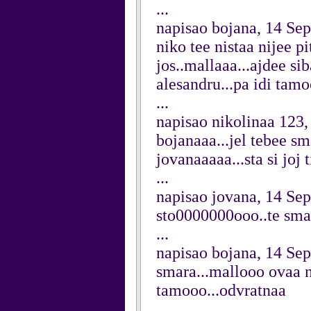
...
napisao bojana, 14 Se
niko tee nistaa nijee pi
jos..mallaaa...ajdee si
alesandru...pa idi tamoo
...
napisao nikolinaa 123
bojanaaa...jel tebee sm
jovanaaaaa...sta si joj ti
...
napisao jovana, 14 Se
sto0000000ooo..te smaraa
...
napisao bojana, 14 Se
smara...mallooo ovaa n
tamooo...odvratnaa
...