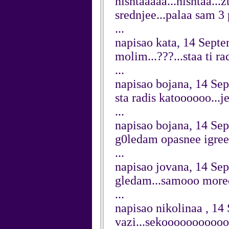
nishtaaaaa...nishtaa...
srednjee...palaa sam 3 
...
napisao kata, 14 Sept
molim...???...staa ti ra
...
napisao bojana, 14 Se
sta radis katoooooo...je
...
napisao bojana, 14 Se
g0ledam opasnee igree i
...
napisao jovana, 14 Se
gledam...samooo moree 
...
napisao nikolinaa , 1
vazi...sekoooooooooo