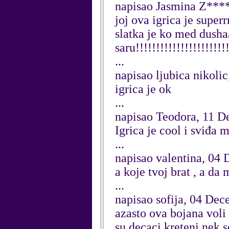
napisao Jasmina Z***
joj ova igrica je superr
slatka je ko med dush
saru!!!!!!!!!!!!!!!!!!!!!
...
napisao ljubica nikol
igrica je ok
...
napisao Teodora, 11 
Igrica je cool i sviđa m
...
napisao valentina, 04
a koje tvoj brat , a da
...
napisao sofija, 04 De
azasto ova bojana voli
su decaci kreteni nek 