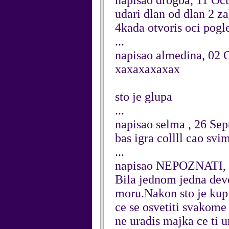
napisao drogba, 11 Oc
udari dlan od dlan 2 za
4kada otvoris oci pogl
...
napisao almedina, 02 
xaxaxaxaxax
sto je glupa
...
napisao selma , 26 Se
bas igra collll cao sv
...
napisao NEPOZNATI, 
Bila jednom jedna devoj
moru.Nakon sto je kupil
ce se osvetiti svakome
ne uradis majka ce ti u