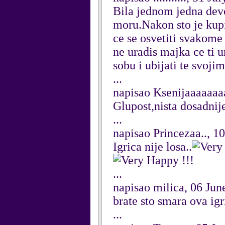
Bila jednom jedna devoj
moru.Nakon sto je kupil
ce se osvetiti svakome
ne uradis majka ce ti u
sobu i ubijati te svoji
...
napisao Ksenijaaaaaaa
Glupost,nista dosadnij
...
napisao Princezaa.., 1
Igrica nije losa..
!!!
...
napisao milica, 06 Jun
brate sto smara ova ig
...