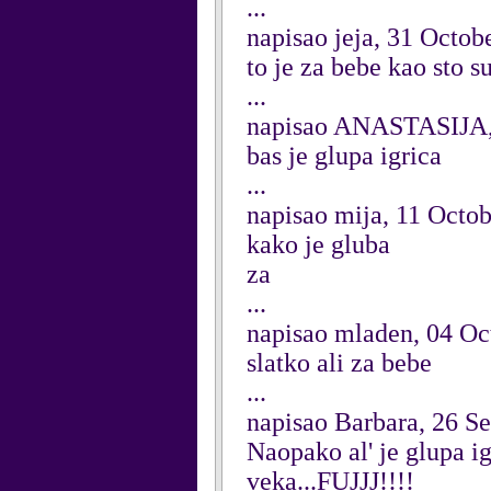
...
napisao jeja, 31 Octob
to je za bebe kao sto s
...
napisao ANASTASIJA,
bas je glupa igrica
...
napisao mija, 11 Octo
kako je gluba
za
...
napisao mladen, 04 Oc
slatko ali za bebe
...
napisao Barbara, 26 S
Naopako al' je glupa i
veka...FUJJJ!!!!