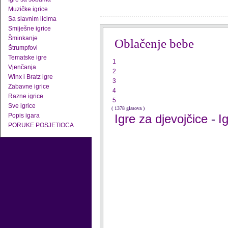
Muzičke igrice
Sa slavnim licima
Smiješne igrice
Šminkanje
Oblačenje bebe
Štrumpfovi
Tematske igre
1
Vjenčanja
2
Winx i Bratz igre
3
Zabavne igrice
4
Razne igrice
5
Sve igrice
( 1378 glasova )
Popis igara
Igre za djevojčice
I
-
PORUKE POSJETIOCA