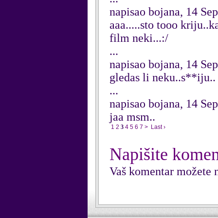
napisao bojana, 14 Se
aaa.....sto tooo kriju..k
film neki...:/
...
napisao bojana, 14 Se
gledas li neku..s**iju..
...
napisao bojana, 14 Se
jaa msm..
1
2
3
4
5
6
7
>
Last ›
Napišite komen
Vaš komentar možete n