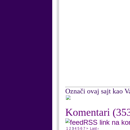
Označi ovaj sajt kao Va
Komentari
(35
RSS link na k
1
2
3
4
5
6
7
>
Last ›