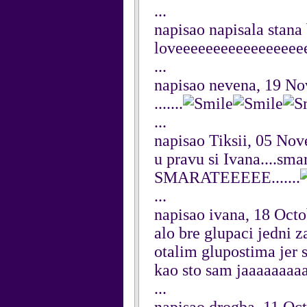
...
napisao napisala stan
loveeeeeeeeeeeeeeeee
...
napisao nevena, 19 N
.......
...
napisao Tiksii, 05 No
u pravu si Ivana....sm
SMARATEEEEE.......
...
napisao ivana, 18 Oct
alo bre glupaci jedni z
otalim glupostima jer s
kao sto sam jaaaaaaaa
...