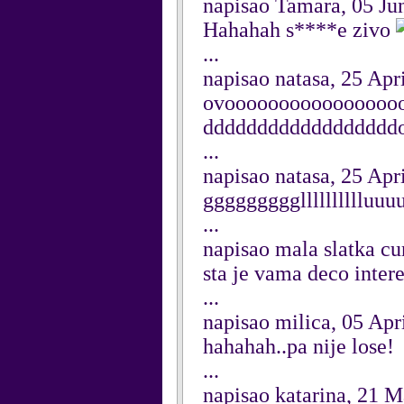
napisao Tamara, 05 Ju
Hahahah s****e zivo
...
napisao natasa, 25 Apr
ovooooooooooooooooo
ddddddddddddddddddo
...
napisao natasa, 25 Apr
ggggggggglllllllllluu
...
napisao mala slatka cu
sta je vama deco inter
...
napisao milica, 05 Apr
hahahah..pa nije lose!
...
napisao katarina, 21 