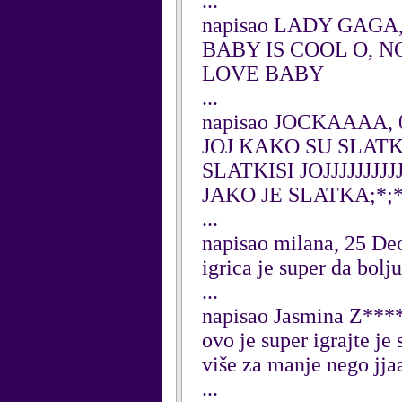
...
napisao LADY GAGA, 
BABY IS COOL O, 
LOVE BABY
...
napisao JOCKAAAA, 0
JOJ KAKO SU SLAT
SLATKISI JOJJJJJJJ
JAKO JE SLATKA;*;*
...
napisao milana, 25 D
igrica je super da bol
...
napisao Jasmina Z***
ovo je super igrajte je
više za manje nego jja
...