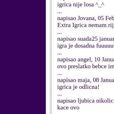
igrica nije losa ^_^
...
napisao Jovana, 05 Fe
Extra Igrica nemam ri
...
napisao suada25 janua
igra je dosadna fuuuu
...
napisao angel, 10 Janu
ovo preslatko bebce ima
...
napisao maja, 08 Janu
igrica je odlicna!
...
napisao ljubica nikoli
kace ovo