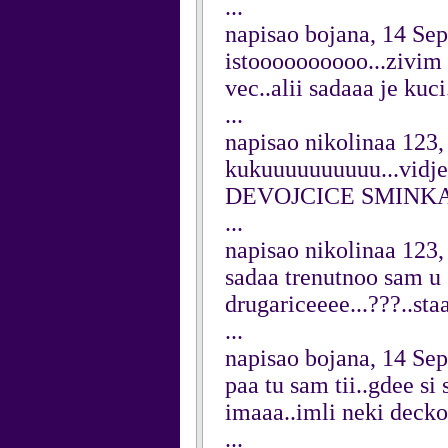
...
napisao bojana, 14 Se
istoooooooooo...zivim 
vec..alii sadaaa je kuci.
...
napisao nikolinaa 123
kukuuuuuuuuuu...vidjel
DEVOJCICE SMINKAN
...
napisao nikolinaa 123
sadaa trenutnoo sam u sp
drugariceeee...???..staa
...
napisao bojana, 14 Se
paa tu sam tii..gdee s
imaaa..imli neki deckoo
...