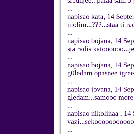
srednjee...palaa sam 3 
...
napisao kata, 14 Sept
molim...???...staa ti ra
...
napisao bojana, 14 Se
sta radis katoooooo...je
...
napisao bojana, 14 Se
g0ledam opasnee igree i
...
napisao jovana, 14 Se
gledam...samooo moree 
...
napisao nikolinaa , 1
vazi...sekoooooooooo
...