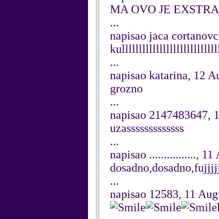
MA OVO JE EXSTRA
...
napisao jaca cortanovc
kullllllllllllllllllllllllllll
...
napisao katarina, 12 A
grozno
...
napisao 2147483647, 
uzasssssssssssss
...
napisao ................, 
dosadno,dosadno,fujjjjjj
...
napisao 12583, 11 Aug