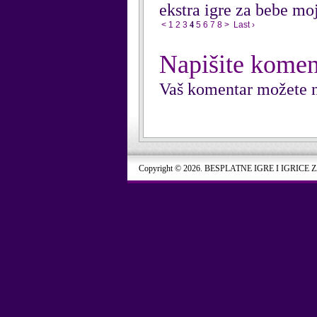
ekstra igre za bebe moj
<
1
2
3
4
5
6
7
8
>
Last ›
Napišite komen
Vaš komentar možete n
Copyright © 2026. BESPLATNE IGRE I IGRICE 