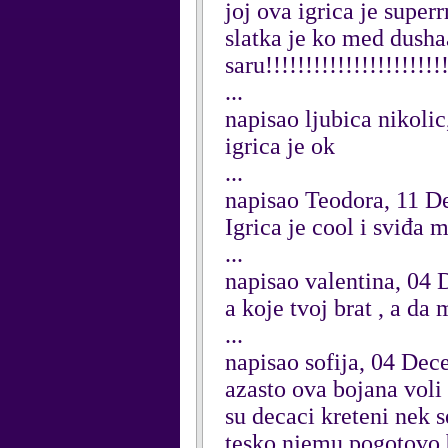
joj ova igrica je superr
slatka je ko med dush
saru!!!!!!!!!!!!!!!!!!!!!
...
napisao ljubica nikol
igrica je ok
...
napisao Teodora, 11 
Igrica je cool i sviđa m
...
napisao valentina, 04
a koje tvoj brat , a da
...
napisao sofija, 04 De
azasto ova bojana voli
su decaci kreteni nek 
tesko njemu pogotovo 