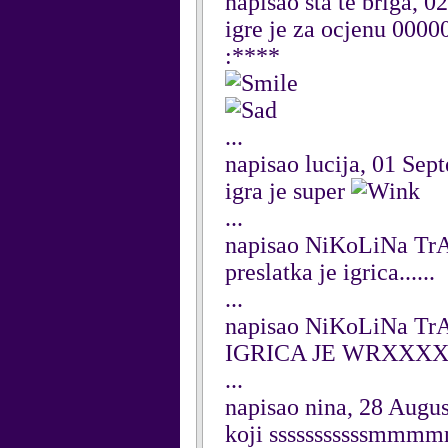
napisao sta te briga, 
igre je za ocjenu 00
:****
...
napisao lucija, 01 Se
igra je super
...
napisao NiKoLiNa Tr
preslatka je igrica......
...
napisao NiKoLiNa Tr
IGRICA JE WRXXX
...
napisao nina, 28 Augu
koji sssssssssssmm