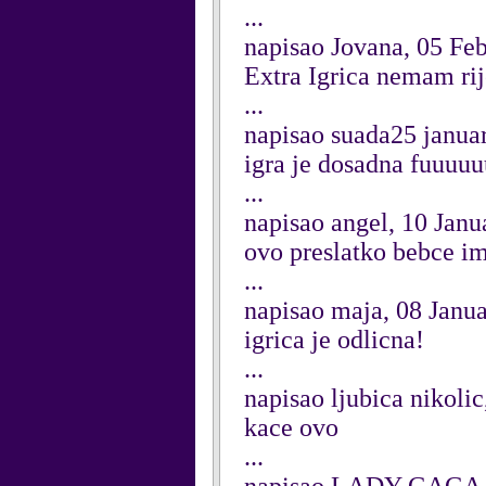
...
napisao Jovana, 05 Fe
Extra Igrica nemam ri
...
napisao suada25 janua
igra je dosadna fuuuu
...
napisao angel, 10 Janu
ovo preslatko bebce ima
...
napisao maja, 08 Janu
igrica je odlicna!
...
napisao ljubica nikoli
kace ovo
...