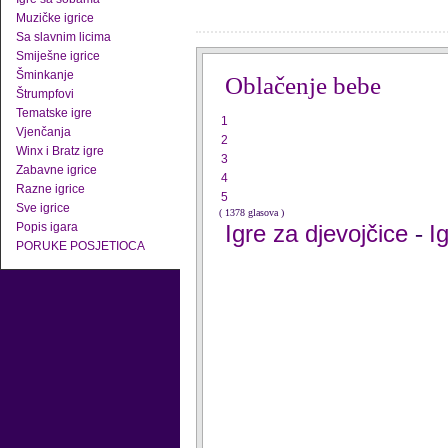
Muzičke igrice
Sa slavnim licima
Smiješne igrice
Šminkanje
Oblačenje bebe
Štrumpfovi
Tematske igre
1
Vjenčanja
2
Winx i Bratz igre
3
Zabavne igrice
4
Razne igrice
5
Sve igrice
( 1378 glasova )
Popis igara
Igre za djevojčice
I
-
PORUKE POSJETIOCA