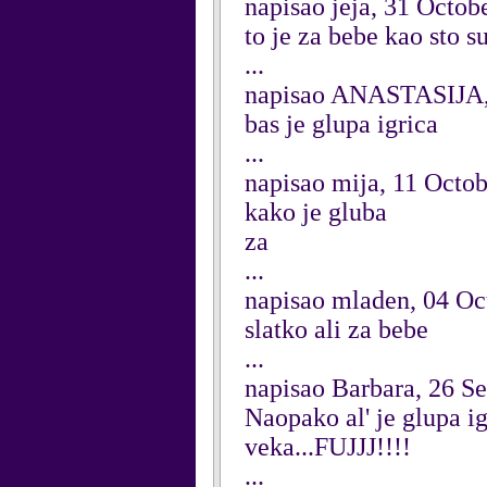
napisao jeja, 31 Octob
to je za bebe kao sto s
...
napisao ANASTASIJA,
bas je glupa igrica
...
napisao mija, 11 Octo
kako je gluba
za
...
napisao mladen, 04 Oc
slatko ali za bebe
...
napisao Barbara, 26 S
Naopako al' je glupa i
veka...FUJJJ!!!!
...