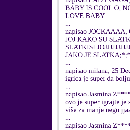
napisao LADY GAGA, 
BABY IS COOL O, 
LOVE BABY
...
napisao JOCKAAAA, 0
JOJ KAKO SU SLAT
SLATKISI JOJJJJJJJ
JAKO JE SLATKA;*;*
...
napisao milana, 25 D
igrica je super da bol
...
napisao Jasmina Z***
ovo je super igrajte je
više za manje nego jja
...
napisao Jasmina Z***