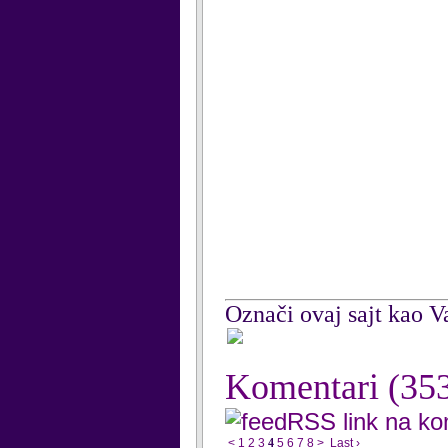
Označi ovaj sajt kao Va
Komentari
(35
RSS link na k
<
1
2
3
4
5
6
7
8
>
Last ›