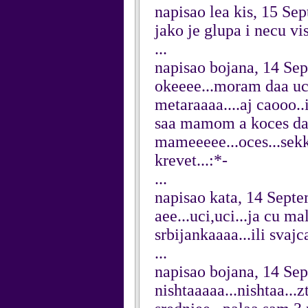
napisao lea kis, 15 Se
jako je glupa i necu v
...
napisao bojana, 14 Se
okeeee...moram daa uci
metaraaaa....aj caooo.
saa mamom a koces da
mameeeee...oces...sekk
krevet...:*-
...
napisao kata, 14 Sept
aee...uci,uci...ja cu ma
srbijankaaaa...ili svajc
...
napisao bojana, 14 Se
nishtaaaaa...nishtaa...