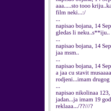
aaa.....sto tooo kriju..k
film neki...:/
...
napisao bojana, 14 Se
gledas li neku..s**iju..
...
napisao bojana, 14 Se
jaa msm..
...
napisao bojana, 14 Se
a jaa cu stavit musaaaaa
rodjeni...imam drugog r
...
napisao nikolinaa 123
jadan...ja imam 19 god...
reklaaa.../??///?