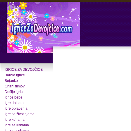
IGRICE ZA DEVOJČICE
Barbie igrice
Bojanke
Crtani filmovi
Dečije igrice
Igrice bebe
Igre doktora
Igre oblačenja
Igre sa životinjama
Igre kuhanja
Igre sa lutkama
Igre sa sobama