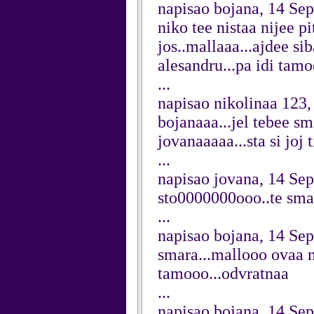
napisao bojana, 14 Se
niko tee nistaa nijee pi
jos..mallaaa...ajdee si
alesandru...pa idi tamoo
...
napisao nikolinaa 123
bojanaaa...jel tebee sm
jovanaaaaa...sta si joj ti
...
napisao jovana, 14 Se
sto0000000ooo..te smaraa
...
napisao bojana, 14 Se
smara...mallooo ovaa n
tamooo...odvratnaa
...
napisao bojana, 14 Se