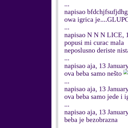
...
napisao bfdchjfsufjdhg
owa igrica je....GLUPOS
...
napisao N N N LICE, 
popusi mi curac mala
neposlusno deriste nis
...
napisao aja, 13 Januar
ova beba samo nešto
...
napisao aja, 13 Januar
ova beba samo jede i i
...
napisao aja, 13 Januar
beba je bezobrazna
...