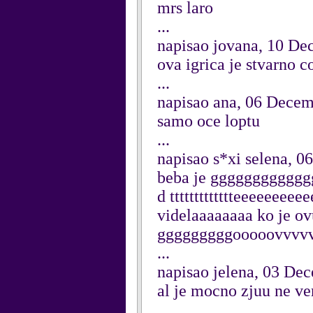
mrs laro
...
napisao jovana, 10 D
ova igrica je stvarno co
...
napisao ana, 06 Dece
samo oce loptu
...
napisao s*xi selena, 
beba je ggggggggggg
d ttttttttttttteeeeeee
videlaaaaaaaa ko je ovu
gggggggggooooovvvvv
...
napisao jelena, 03 De
al je mocno zjuu ne v
...