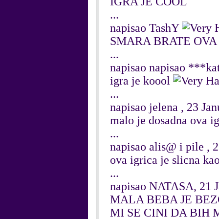
IGRA JE COOL
...
napisao TashY
SMARA BRATE OVA G
...
napisao napisao ***ka
igra je koool
...
napisao jelena , 23 Ja
malo je dosadna ova igr
...
napisao alis@ i pile , 
ova igrica je slicna k
...
napisao NATASA, 21 J
MALA BEBA JE BEZ
MI SE CINI DA BIH