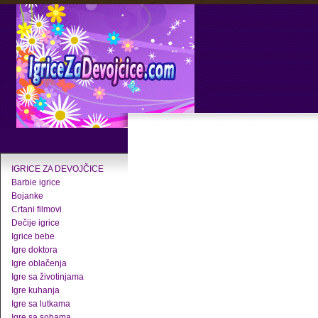
IGRICE ZA DEVOJČICE
Barbie igrice
Bojanke
Crtani filmovi
Dečije igrice
Igrice bebe
Igre doktora
Igre oblačenja
Igre sa životinjama
Igre kuhanja
Igre sa lutkama
Igre sa sobama