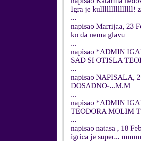
napisao Katarina nedo
Igra je kullllllllllllll
...
napisao Marrijaa, 23 
ko da nema glavu
...
napisao *ADMIN IGAR
SAD SI OTISLA TE
...
napisao NAPISALA, 20
DOSADNO-...M.M
...
napisao *ADMIN IGAR
TEODORA MOLIM TE
...
napisao natasa , 18 Fe
igrica je super... 