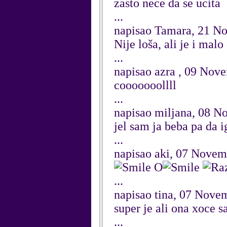
zasto nece da se ucita
...
napisao Tamara, 21 N
Nije loša, ali je i mal
...
napisao azra , 09 Nov
cooooooollll
...
napisao miljana, 08 
jel sam ja beba pa da 
...
napisao aki, 07 Nove
O
...
napisao tina, 07 Nove
super je ali ona xoce s
...