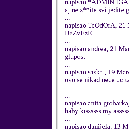
napisao *ADMIN IGAR
aj ne s**ite svi jedite 
...
napisao TeOdOrA, 21 
BeZvEzE..............
...
napisao andrea, 21 Ma
glupost
...
napisao saska , 19 Ma
ovo se nikad nece ucita
...
napisao anita grobark
baby kissssss my assss
...
napisao danijela, 13 