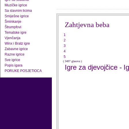
Muzičke igrice
Sa slavnim licima
Smiješne igrice
Šminkanje
Zahtjevna beba
Štrumpfovi
Tematske igre
1
Vjenčanja
2
Winx i Bratz igre
3
Zabavne igrice
4
Razne igrice
5
Sve igrice
( 3497 glasova )
Popis igara
Igre za djevojčice
I
-
PORUKE POSJETIOCA