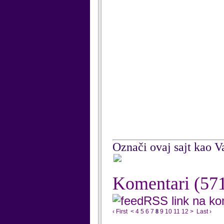
Označi ovaj sajt kao Va
Komentari
(57
RSS link na k
‹ First
<
4
5
6
7
8
9
10
11
12
>
Last ›
...