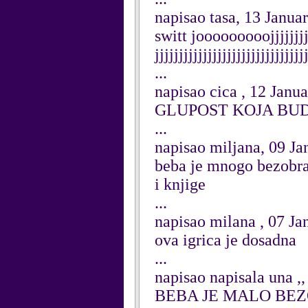
napisao tasa, 13 Janua
switt jooooooooojjjjjjjjjjjj
jjjjjjjjjjjjjjjjjjjjjjjjjjjjjjj
...
napisao cica , 12 Janu
GLUPOST KOJA BUD
...
napisao miljana, 09 Ja
beba je mnogo bezobra
i knjige
...
napisao milana , 07 Ja
ova igrica je dosadna
...
napisao napisala una ,
BEBA JE MALO BE