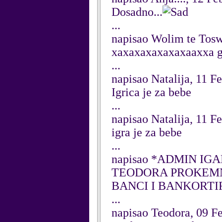
Dosadno...
...
napisao Wolim te Tosw
xaxaxaxaxaxaxaaxxa 
...
napisao Natalija, 11 F
Igrica je za bebe
...
napisao Natalija, 11 F
igra je za bebe
...
napisao *ADMIN IGAR
TEODORA PROKEMNTA
BANCI I BANKORTIR
...
napisao Teodora, 09 F