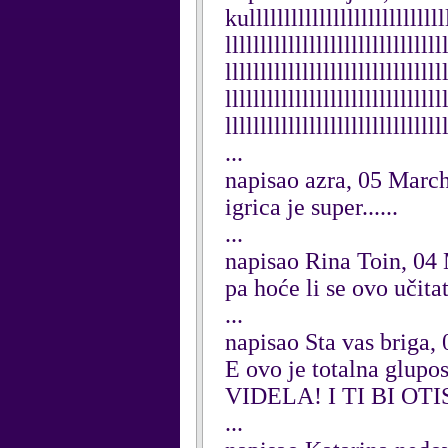
kulllllllllllllllllllllllllllll
lllllllllllllllllllllllllllllll
lllllllllllllllllllllllllllllll
lllllllllllllllllllllllllllllll
lllllllllllllllllllllllllllllll
...
napisao azra, 05 Marc
igrica je super......
...
napisao Rina Toin, 04
pa hoće li se ovo učita
...
napisao Sta vas briga,
E ovo je totalna gl
VIDELA! I TI BI O
...