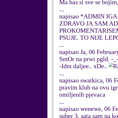
Ma bas si sve se bojim,
...
napisao *ADMIN IGAR
ZDRAVO JA SAM AD
PROKOMENTARISEM 
PSUJE. TO NIJE LEP
...
napisao Ja, 06 Februar
SmOr na prwi pgld. -_-
-Idm daljee.. xDe..
...
napisao swatkica, 06 
pravim klub na ovu igr
omiljenih pjevaca
...
napisao wenewe, 06 F
suber 3. sata sam na ko