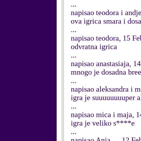
...
napisao teodora i andj
ova igrica smara i dosadna
...
napisao teodora, 15 F
odvratna igrica
...
napisao anastasiaja, 1
mnogo je dosadna bre
...
napisao aleksandra i m
igra je suuuuuuuuper a
...
napisao mica i maja, 
igra je veliko s****e
...
napisao Anja...., 12 F