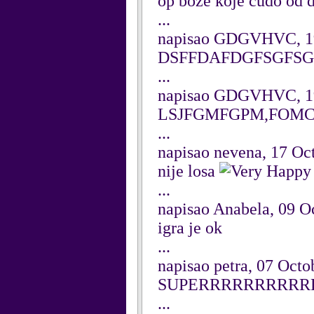
op boze koje cudo od det
...
napisao GDGVHVC, 19
DSFFDAFDGFSGFS
...
napisao GDGVHVC, 19
LSJFGMFGPM,FOMC
...
napisao nevena, 17 Oc
nije losa
...
napisao Anabela, 09 O
igra je ok
...
napisao petra, 07 Octo
SUPERRRRRRRRRRR!!!
...