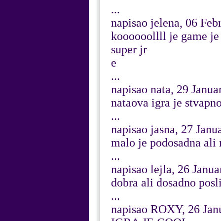
...
napisao jelena, 06 Feb
koooooollll je game je
super jr
e
...
napisao nata, 29 Janua
nataova igra je stvapno
...
napisao jasna, 27 Janu
malo je podosadna ali 
...
napisao lejla, 26 Janu
dobra ali dosadno posl
...
napisao ROXY, 26 Jan