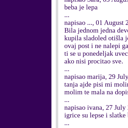
beba je lepa
...
napisao ..., 01 August 
Bila jednom jedna devoj
kupila sladoled otišla 
ovaj post i ne nalepi g
ti se u ponedeljak uvec
ako nisi procitao sve.
...
napisao marija, 29 Jul
tanja ajde pisi mi mol
molim te mala na dopis
...
napisao ivana, 27 July
igrice su lepse i slatke
...