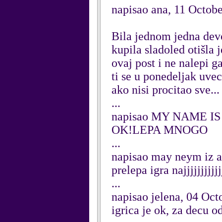
napisao ana, 11 Octob
Bila jednom jedna devoj
kupila sladoled otišla 
ovaj post i ne nalepi g
ti se u ponedeljak uvec
ako nisi procitao sve... 
...
napisao MY NAME IS
OK!LEPA MNOGO
...
napisao may neym iz a
prelepa igra najjjjjjjjjjj
...
napisao jelena, 04 Oct
igrica je ok, za decu od