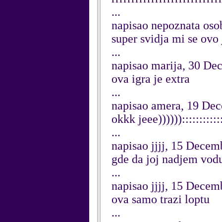
...
napisao nepoznata oso
super svidja mi se ovo
...
napisao marija, 30 De
ova igra je extra
...
napisao amera, 19 De
okkk jeee)))))):::::::::::::
...
napisao jjjj, 15 Decem
gde da joj nadjem vo
...
napisao jjjj, 15 Decem
ova samo trazi loptu
...