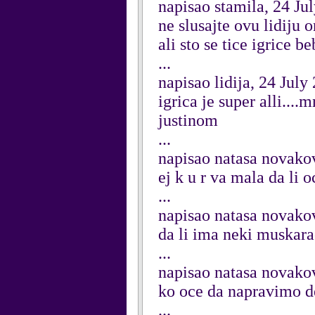
napisao stamila, 24 Ju
ne slusajte ovu lidiju o
ali sto se tice igrice 
...
napisao lidija, 24 July
igrica je super alli...
justinom
...
napisao natasa novakov
ej k u r va mala da li o
...
napisao natasa novakov
da li ima neki muskar
...
napisao natasa novakov
ko oce da napravimo d
...