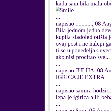
kada sam bila mala obo
...
napisao ..........., 08 A
Bila jednom jedna devoj
kupila sladoled otišla 
ovaj post i ne nalepi g
ti se u ponedeljak uvec
ako nisi procitao sve... 
...
napisao JULIJA, 08 Au
IGRICA JE EXTRA
...
napisao samira hodzic
lepa je igirica a iii beb
...
napisao Sara, 05 Augu