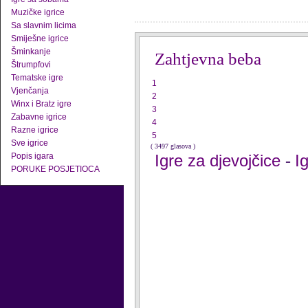
Muzičke igrice
Sa slavnim licima
Smiješne igrice
Šminkanje
Zahtjevna beba
Štrumpfovi
Tematske igre
1
Vjenčanja
2
Winx i Bratz igre
3
Zabavne igrice
4
Razne igrice
5
Sve igrice
( 3497 glasova )
Popis igara
Igre za djevojčice
I
-
PORUKE POSJETIOCA