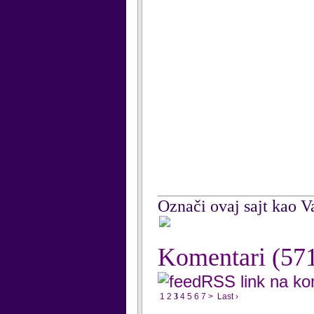
Označi ovaj sajt kao Va
Komentari
(57
RSS link na k
1
2
3
4
5
6
7
>
Last ›
...