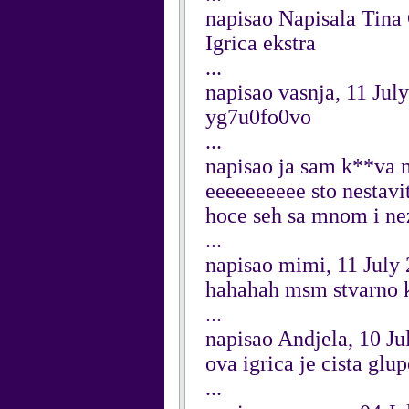
napisao Napisala Tina 
Igrica ekstra
...
napisao vasnja, 11 Jul
yg7u0fo0vo
...
napisao ja sam k**va 
eeeeeeeeee sto nestavit
hoce seh sa mnom i ne
...
napisao mimi, 11 July
hahahah msm stvarno ka
...
napisao Andjela, 10 Ju
ova igrica je cista glu
...