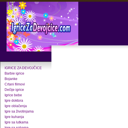
IGRICE ZA DEVOJČICE
Barbie igrice
Bojanke
Crtani filmovi
Dečije igrice
Igrice bebe
Igre doktora
Igre oblačenja
Igre sa životinjama
Igre kuhanja
Igre sa lutkama
Igre sa sobama