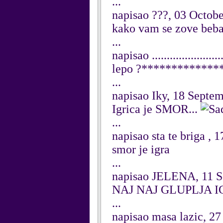
...
napisao ???, 03 Octob
kako vam se zove beba
...
napisao ...................
lepo ?*************
...
napisao Iky, 18 Septe
Igrica je SMOR...
...
napisao sta te briga ,
smor je igra
...
napisao JELENA, 11 S
NAJ NAJ GLUPLJA 
...
napisao masa lazic, 2