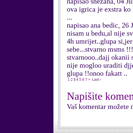
napisao snezana, 04 Ju
ova igrica je exstra k
...
napisao ana bedic, 26 
nisam u bedu,al nije s
4h umrijet..glupa si,j
sebe...stvarno msms !!
stvarnooo..dajj okanii 
nije mogloo uraditi djj
glupa !!onoo fakatt ..
1
2
3
4
5
6
7
>
Last ›
Napišite komen
Vaš komentar možete n