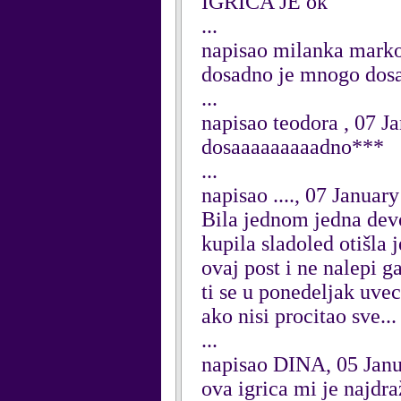
IGRICA JE ok
...
napisao milanka marko
dosadno je mnogo dos
...
napisao teodora , 07 J
dosaaaaaaaaadno***
...
napisao ...., 07 Januar
Bila jednom jedna devoj
kupila sladoled otišla 
ovaj post i ne nalepi g
ti se u ponedeljak uvec
ako nisi procitao sve... 
...
napisao DINA, 05 Jan
ova igrica mi je najdra