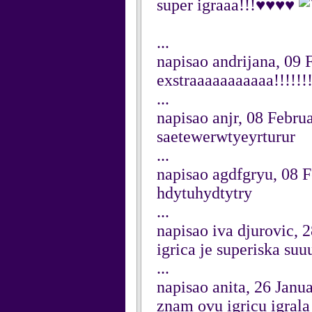
super igraaa!!!♥♥♥♥
...
napisao andrijana, 09 
exstraaaaaaaaaaa!!!!!!!
...
napisao anjr, 08 Febru
saetewerwtyeyrturur
...
napisao agdfgryu, 08 
hdytuhydtytry
...
napisao iva djurovic, 
igrica je superiska s
...
napisao anita, 26 Janu
znam ovu igricu igrala 