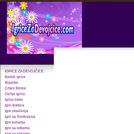
IGRICE ZA DEVOJČICE
Barbie igrice
Bojanke
Crtani filmovi
Dečije igrice
Igrice bebe
Igre doktora
Igre oblačenja
Igre sa životinjama
Igre kuhanja
Igre sa lutkama
Igre sa sobama