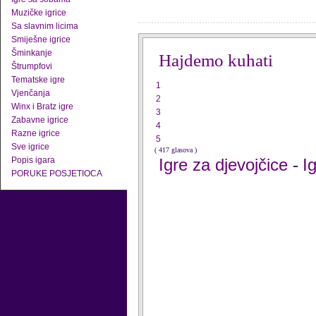
Muzičke igrice
Sa slavnim licima
Smiješne igrice
Šminkanje
Hajdemo kuhati
Štrumpfovi
Tematske igre
1
Vjenčanja
2
Winx i Bratz igre
3
Zabavne igrice
4
Razne igrice
5
Sve igrice
( 417 glasova )
Popis igara
Igre za djevojčice
I
-
PORUKE POSJETIOCA