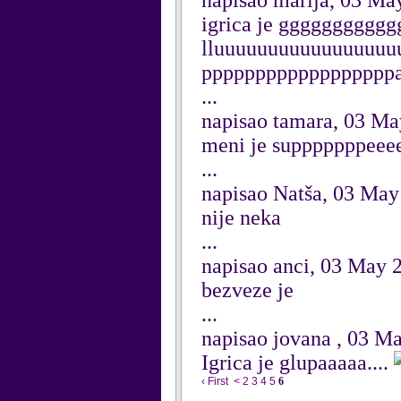
napisao marija, 03 Ma
igrica je gggggggggggggg
lluuuuuuuuuuuuuuuu
ppppppppppppppppppa
...
napisao tamara, 03 M
meni je supppppppeeee
...
napisao Natša, 03 May
nije neka
...
napisao anci, 03 May 
bezveze je
...
napisao jovana , 03 M
Igrica je glupaaaaa....
‹ First
<
2
3
4
5
6