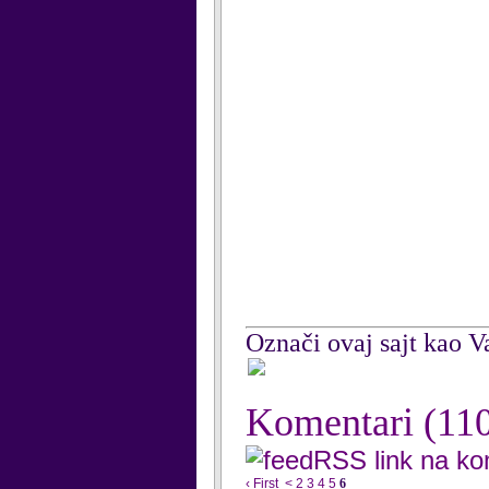
Označi ovaj sajt kao Va
Komentari
(11
RSS link na k
‹ First
<
2
3
4
5
6