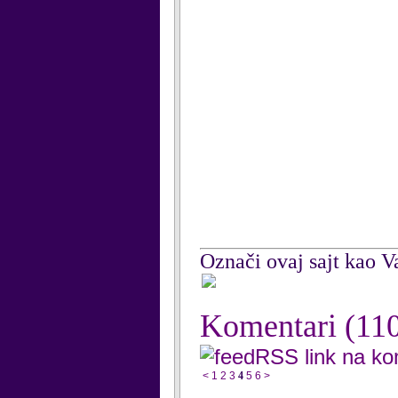
Označi ovaj sajt kao Va
Komentari
(11
RSS link na k
<
1
2
3
4
5
6
>
...