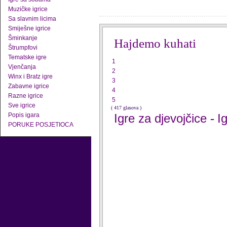
Muzičke igrice
Sa slavnim licima
Smiješne igrice
Šminkanje
Hajdemo kuhati
Štrumpfovi
Tematske igre
1
Vjenčanja
2
Winx i Bratz igre
3
Zabavne igrice
4
Razne igrice
5
Sve igrice
( 417 glasova )
Popis igara
Igre za djevojčice
I
-
PORUKE POSJETIOCA