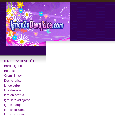
IGRICE ZA DEVOJČICE
Barbie igrice
Bojanke
Crtani filmovi
Dečije igrice
Igrice bebe
Igre doktora
Igre oblačenja
Igre sa životinjama
Igre kuhanja
Igre sa lutkama
Igre sa sobama