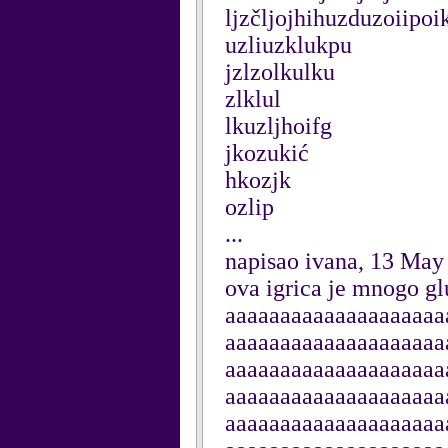
ljzčljojhihuzduzoiipoi
uzliuzklukpu
jzlzolkulku
zlklul
lkuzljhoifg
jkozukić
hkozjk
ozlip
...
napisao ivana, 13 May
ova igrica je mnogo 
aaaaaaaaaaaaaaaaaaaa
aaaaaaaaaaaaaaaaaaaa
aaaaaaaaaaaaaaaaaaaa
aaaaaaaaaaaaaaaaaaaa
aaaaaaaaaaaaaaaaaaaa