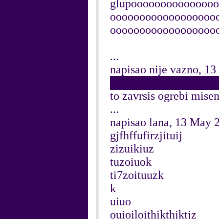
glupoooooooooooooo
oooooooooooooooooo
oooooooooooooooooo
...
napisao nije vazno, 1
██████████████████
to zavrsis ogrebi mi
...
napisao lana, 13 May 
gjfhffufirzjituij
zizuikiuz
tuzoiuok
ti7zoituuzk
k
uiuo
ouioiloithjkthjktjz