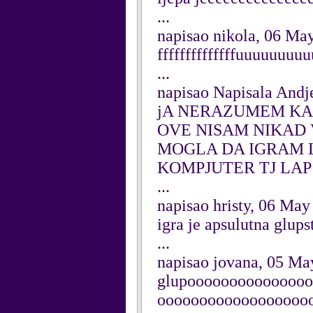
...
napisao nikola, 06 Ma
ffffffffffffffuuuuuuuu
...
napisao Napisala Andj
jA NERAZUMEM KAK
OVE NISAM NIKAD V
MOGLA DA IGRAM L
KOMPJUTER TJ LAP 
...
napisao hristy, 06 May
igra je apsulutna glups
...
napisao jovana, 05 Ma
glupoooooooooooooo
oooooooooooooooooo