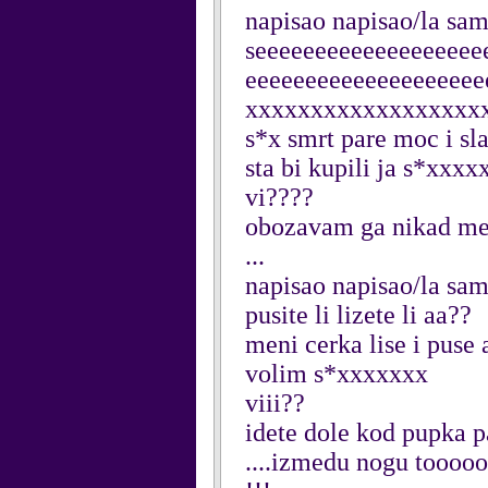
napisao napisao/la sam
seeeeeeeeeeeeeeeeeee
eeeeeeeeeeeeeeeeeee
xxxxxxxxxxxxxxxxxx
s*x smrt pare moc i sl
sta bi kupili ja s*xx
vi????
obozavam ga nikad me
...
napisao napisao/la sam
pusite li lizete li aa??
meni cerka lise i puse 
volim s*xxxxxxx
viii??
idete dole kod pupka p
....izmedu nogu too