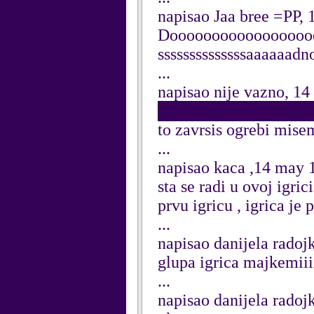
napisao Jaa bree =PP,
Dooooooooooooooooooo
ssssssssssssssaaaaaa
...
napisao nije vazno, 1
██████████████████
to zavrsis ogrebi mi
...
napisao kaca ,14 may 
sta se radi u ovoj igri
prvu igricu , igrica j
...
napisao danijela rado
glupa igrica majkemiiiiiiiiii
...
napisao danijela rado