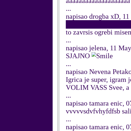
aaaaaaaaaaaaaaaaaaaa
...
napisao drogba xD, 1
██████████████████
to zavrsis ogrebi mi
...
napisao jelena, 11 Ma
SJAJNO
...
napisao Nevena Petak
Igrica je super, igram j
VOLIM VASS Svee, a 
...
napisao tamara enic, 
vvvvvsdvfvhyfdfsb sali
...
napisao tamara enic, 