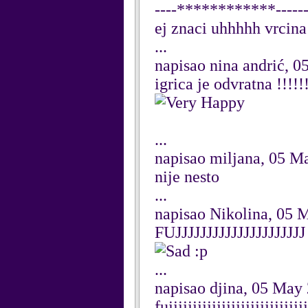
----************------
ej znaci uhhhhh vrcina
...
napisao nina andrić, 
igrica je odvratna !!!!!!
...
napisao miljana, 05 M
nije nesto
...
napisao Nikolina, 05 
FUJJJJJJJJJJJJJJJJ
:p
...
napisao djina, 05 May
fujjjjjjjjjjjjjjjjjjjjjjjjjjjjj