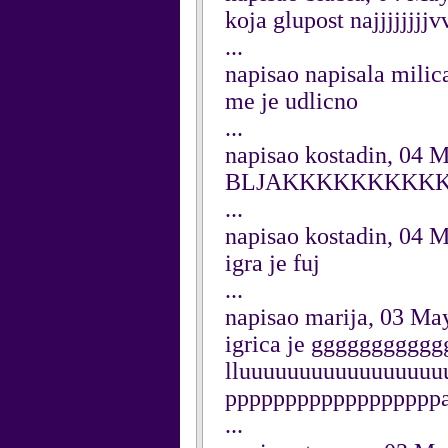
koja glupost najjjjjj
...
napisao napisala milic
me je udlicno
...
napisao kostadin, 04 
BLJAKKKKKKKKK
...
napisao kostadin, 04 
igra je fuj
...
napisao marija, 03 Ma
igrica je gggggggggggggg
lluuuuuuuuuuuuuuuu
ppppppppppppppppppa
...