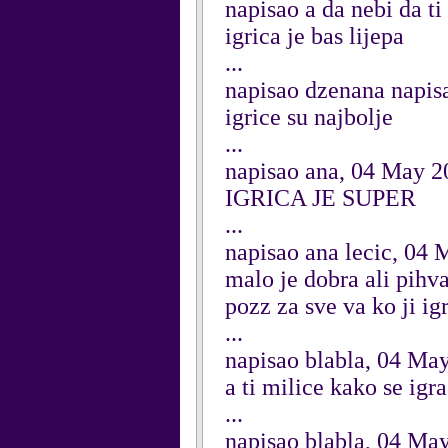
napisao a da nebi da 
igrica je bas lijepa
...
napisao dzenana napisa
igrice su najbolje
...
napisao ana, 04 May 2
IGRICA JE SUPER
...
napisao ana lecic, 04
malo je dobra ali pihv
pozz za sve va ko ji ig
...
napisao blabla, 04 Ma
a ti milice kako se igr
...
napisao blabla, 04 Ma