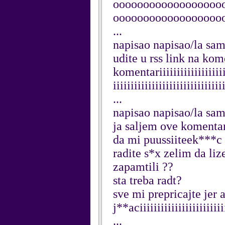
oooooooooooooooooo
ooooooooooooooooooooo
...
napisao napisao/la sa
udite u rss link na ko
komentariiiiiiiiiiiiiiiiiiiii
iiiiiiiiiiiiiiiiiiiiiiiiiii
...
napisao napisao/la sam
ja saljem ove komentar
da mi puussiiteek***c 
radite s*x zelim da li
zapamtili ??
sta treba radt?
sve mi prepricajte jer 
j**aciiiiiiiiiiiiiiiiiiiiiii
...