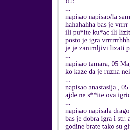
!!!:
...
napisao napisao/la sam
hahahahha bas je vrrrr 
ili pu*ite ku*ac ili liz
posto je igra vrrrrrrhh
je je zanimljivi lizati
...
napisao tamara, 05 M
ko kaze da je ruzna nek
...
napisao anastasija , 0
ajde ne s**ite ova igric
...
napisao napisala drago
bas je dobra igra i str.
godine brate tako su glup