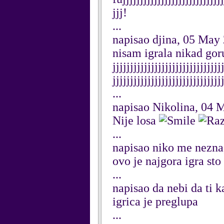
jjj!
...
napisao djina, 05 May
nisam igrala nikad goru igr
jjjjjjjjjjjjjjjjjjjjjjjjjjjjjjj
jjjjjjjjjjjjjjjjjjjjjjjjjjjjjjj
...
napisao Nikolina, 04 
Nije losa
...
napisao niko me nezn
ovo je najgora igra sto
...
napisao da nebi da ti
igrica je preglupa
...