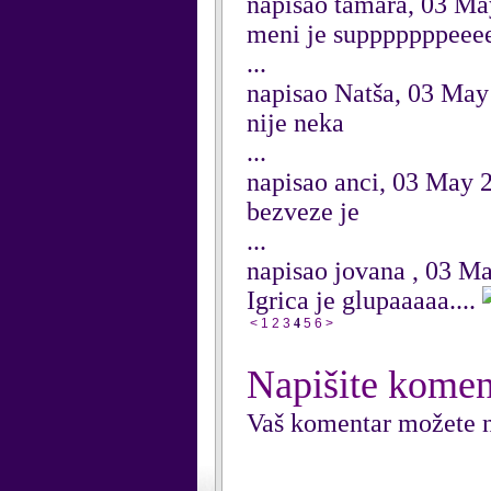
napisao tamara, 03 M
meni je supppppppeeee
...
napisao Natša, 03 May
nije neka
...
napisao anci, 03 May 
bezveze je
...
napisao jovana , 03 M
Igrica je glupaaaaa....
<
1
2
3
4
5
6
>
Napišite komen
Vaš komentar možete n