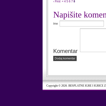
‹ First
<
4
5
6
7
8
Napišite komen
Ime
Komentar
Dodaj komentar
Copyright © 2026. BESPLATNE IGRE I IGRICE 