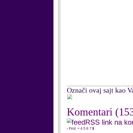
Označi ovaj sajt kao Va
Komentari
(15
RSS link na k
‹ First
<
4
5
6
7
8