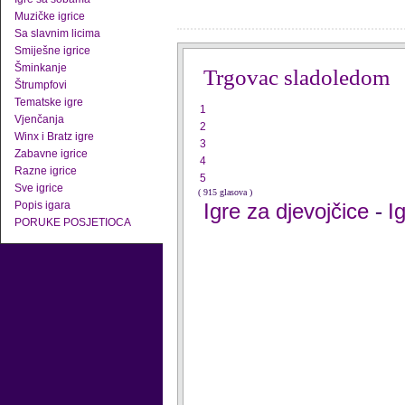
Muzičke igrice
Sa slavnim licima
Smiješne igrice
Šminkanje
Trgovac sladoledom
Štrumpfovi
Tematske igre
1
Vjenčanja
2
Winx i Bratz igre
3
Zabavne igrice
4
Razne igrice
5
Sve igrice
( 915 glasova )
Popis igara
Igre za djevojčice
I
-
PORUKE POSJETIOCA