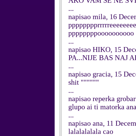
AKO VAM SE NE SVI
...
napisao mila, 16 Dec
pppppppprrrrreeeeeeee
ppppppppoooooooooo
...
napisao HIKO, 15 De
PA...NIJE BAS NAJ ALI 
...
napisao gracia, 15 De
shit """"""
...
napisao reperka groba
glupo ai ti matorka ana
...
napisao ana, 11 Dece
lalalalalala cao