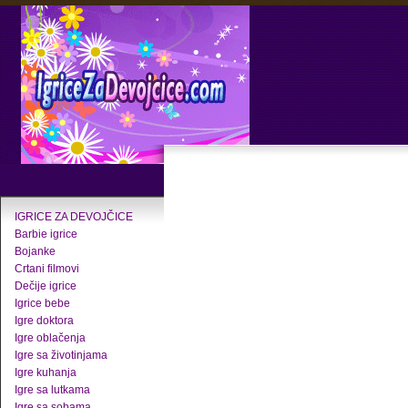
IGRICE ZA DEVOJČICE
Barbie igrice
Bojanke
Crtani filmovi
Dečije igrice
Igrice bebe
Igre doktora
Igre oblačenja
Igre sa životinjama
Igre kuhanja
Igre sa lutkama
Igre sa sobama