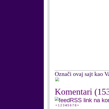
Označi ovaj sajt kao Va
Komentari
(15
RSS link na k
<
1
2
3
4
5
6
7
8
>