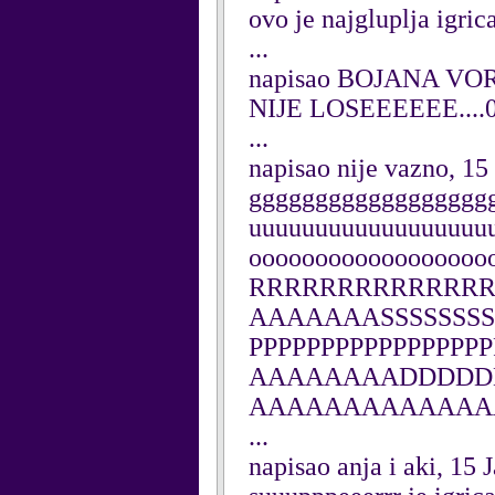
ovo je najgluplja igric
...
napisao BOJANA VORK
NIJE LOSEEEEEE....
...
napisao nije vazno, 15
ggggggggggggggggggggggl
uuuuuuuuuuuuuuuuuu
oooooooooooooooooooooo
RRRRRRRRRRRRR
AAAAAAASSSSSSSSS
PPPPPPPPPPPPPP
AAAAAAAADDDDD
AAAAAAAAAAAAA
...
napisao anja i aki, 15