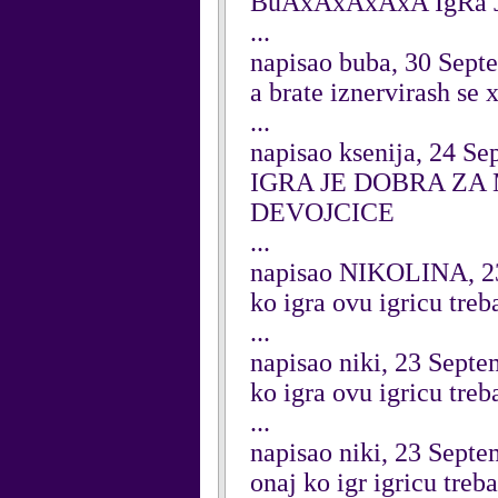
BuAxAxAxAxA IgRa
...
napisao buba, 30 Sept
a brate iznervirash se
...
napisao ksenija, 24 S
IGRA JE DOBRA ZA
DEVOJCICE
...
napisao NIKOLINA, 2
ko igra ovu igricu tre
...
napisao niki, 23 Sept
ko igra ovu igricu tre
...
napisao niki, 23 Sept
onaj ko igr igricu tre