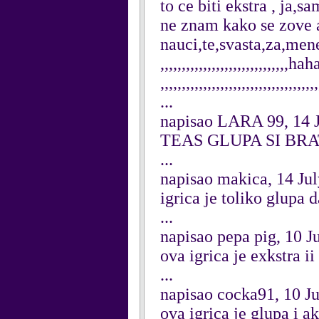
to ce biti ekstra , ja,
ne znam kako se zove all
nauci,te,svasta,za,me
,,,,,,,,,,,,,,,,,,,,,,,,,,,,,,haha.
,,,,,,,,,,,,,,,,,,,,,,,,,,,,,,,,,,,,,
...
napisao LARA 99, 14 
TEAS GLUPA SI BRA
...
napisao makica, 14 Ju
igrica je toliko glupa d
...
napisao pepa pig, 10 J
ova igrica je exkstra i
...
napisao cocka91, 10 J
ova igrica je glupa i a