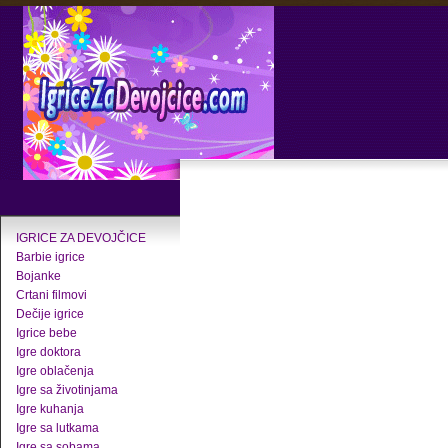
IGRICE ZA DEVOJČICE
Barbie igrice
Bojanke
Crtani filmovi
Dečije igrice
Igrice bebe
Igre doktora
Igre oblačenja
Igre sa životinjama
Igre kuhanja
Igre sa lutkama
Igre sa sobama