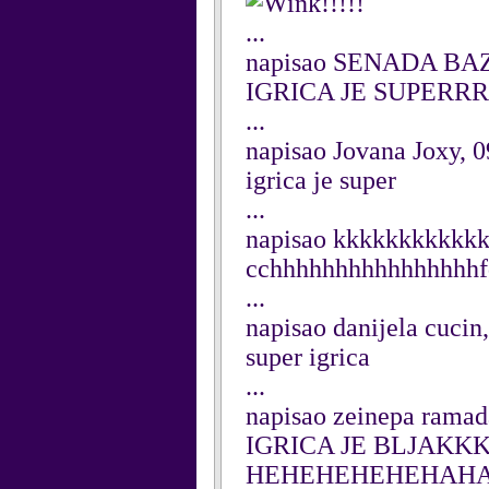
!!!!!
...
napisao SENADA BAZ
IGRICA JE SUPER
...
napisao Jovana Joxy, 0
igrica je super
...
napisao kkkkkkkkkkkk
cchhhhhhhhhhhhhhhh
...
napisao danijela cucin
super igrica
...
napisao zeinepa ramad
IGRICA JE BLJAK
HEHEHEHEHEHAH