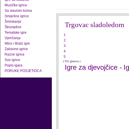
Muzičke igrice
Sa slavnim licima
Smiješne igrice
Šminkanje
Trgovac sladoledom
Štrumpfovi
Tematske igre
1
Vjenčanja
2
Winx i Bratz igre
3
Zabavne igrice
4
Razne igrice
5
Sve igrice
( 915 glasova )
Popis igara
Igre za djevojčice
I
-
PORUKE POSJETIOCA