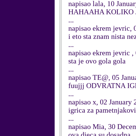
napisao lala, 10 Janua
HAHAAHA KOLIKO 
...
napisao ekrem jevric, 
i eto sta znam nista n
...
napisao ekrem jevric ,
sta je ovo gola gola
...
napisao TE@, 05 Janu
fuujjj ODVRATNA I
...
napisao x, 02 January 
igrica za pametnjakovi
...
napisao Mia, 30 Dece
ova djeca su dosadna.