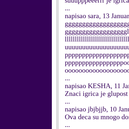
suuupppeeerrr je igrica 
...
napisao sara, 13 Janua
gggggggggggggggggg
gggggggggggggggggglllllll
lllllllllllllllllllllllll
uuuuuuuuuuuuuuuuuu
pppppppppppppppppp
pppppppppppppppppo
oooooooooooooooooo
...
napisao KESHA, 11 Ja
Znaci igrica je glupos
...
napisao jbjbjjb, 10 Ja
Ova deca su mnogo dosa
...