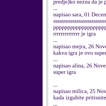
predje)ko nezna da je 
...
napisao sara, 01 Dece
ssssssssssssssssssss
pppppppppppppppppppp
rrrrrrrrrrrrrr je igra
...
napisao mejra, 26 No
kakva igra je ovo super
...
napisao alina, 26 Nov
super igra
...
napisao milica, 25 N
kada izgubite pritisnite
...