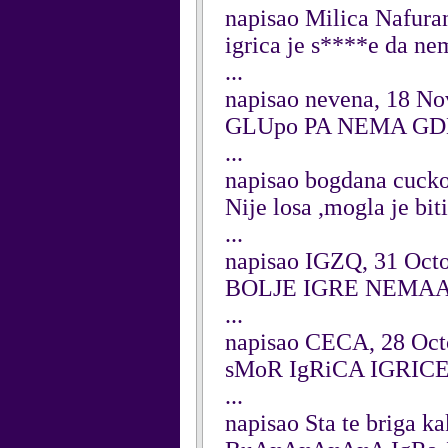
napisao Milica Nafur
igrica je s****e da n
...
napisao nevena, 18 N
GLUpo PA NEMA GDE?!!!!
...
napisao bogdana cuck
Nije losa ,mogla je biti 
...
napisao IGZQ, 31 Oct
BOLJE IGRE NEMA
...
napisao CECA, 28 Oct
sMoR IgRiCA IGRICE
...
napisao Sta te briga k