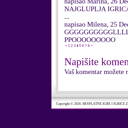
napisao Marina, 26 D
NAJGLUPLJA IGRICA 
...
napisao Milena, 25 D
GGGGGGGGGGLLLL
PPOOOOOOOOO
<
1
2
3
4
5
6
7
8
>
Napišite komen
Vaš komentar možete n
Copyright © 2026. BESPLATNE IGRE I IGRICE 