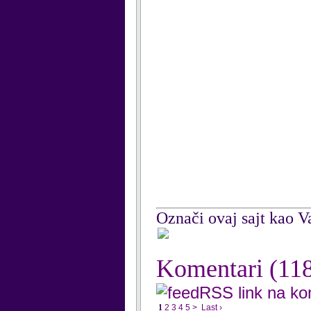
Označi ovaj sajt kao Va
Komentari
(11
RSS link na k
1
2
3
4
5
>
Last ›