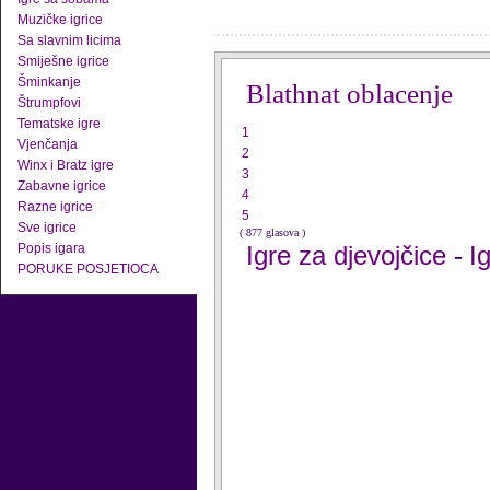
Muzičke igrice
Sa slavnim licima
Smiješne igrice
Šminkanje
Blathnat oblacenje
Štrumpfovi
Tematske igre
1
Vjenčanja
2
Winx i Bratz igre
3
Zabavne igrice
4
Razne igrice
5
Sve igrice
( 877 glasova )
Popis igara
Igre za djevojčice
I
-
PORUKE POSJETIOCA