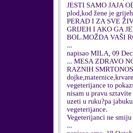
JESTI SAMO JAJA O
plod,kod žene je grij
PERAD I ZA SVE ŽI
GRIJEH I AKO GA 
BOL.MOŽDA VAŠI R
...
napisao MILA, 09 De
... MESA ZDRAVO N
RAZNIH SMRTONOSNIH
dojke,maternice,krvare
vegeterijance to pokazu
nisam u pravu sztavite 
uzeti u ruku?pa jabuku
vegeterijance.
Vegeterijanci ne smiju 
...