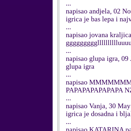
...
napisao andjela, 02 N
igrica je bas lepa i naj
...
napisao jovana kraljic
gggggggggllllllllllu
...
napisao glupa igra, 09
glupa igra
...
napisao MMMMMMMM
PAPAPAPAPAPAPA 
...
napisao Vanja, 30 May
igrica je dosadna i blj
...
napisao KATARINA pav