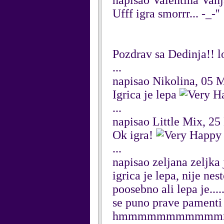
napisao Valentina Vanj
Ufff igra smorrr... -_-''
Pozdrav sa Dedinja!! lo
...
napisao Nikolina, 05 
Igrica je lepa
...
napisao Little Mix, 2
Ok igra!
...
napisao zeljana zeljka
igrica je lepa, nije nes
poosebno ali lepa je....
se puno prave pamenti 
hmmmmmmmmmm