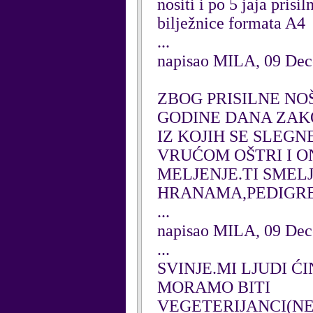
nositi i po 5 jaja pris
bilježnice formata A4
...
napisao MILA, 09 De
ZBOG PRISILNE NO
GODINE DANA ZAKO
IZ KOJIH SE SLEGN
VRUĆOM OŠTRI I ON
MELJENJE.TI SMELJ
HRANAMA,PEDIGRE
...
napisao MILA, 09 De
...
SVINJE.MI LJUDI Ć
MORAMO BITI
VEGETERIJANCI(NE 