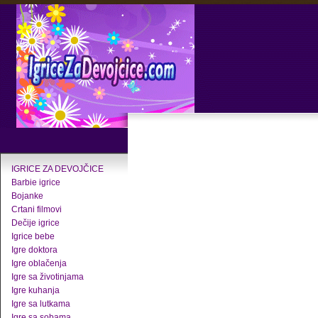
IGRICE ZA DEVOJČICE
Barbie igrice
Bojanke
Crtani filmovi
Dečije igrice
Igrice bebe
Igre doktora
Igre oblačenja
Igre sa životinjama
Igre kuhanja
Igre sa lutkama
Igre sa sobama