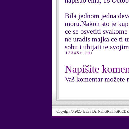
napisao ema, 18 Octob
Bila jednom jedna devoj
moru.Nakon sto je kupil
ce se osvetiti svakome
ne uradis majka ce ti u
sobu i ubijati te svojim
1
2
3
4
5
>
Last ›
Napišite komen
Vaš komentar možete n
Copyright © 2026. BESPLATNE IGRE I IGRICE 