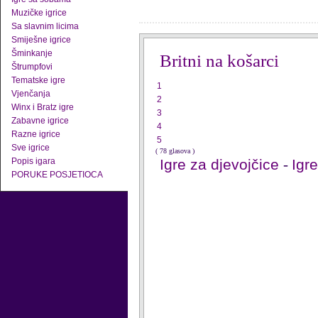
Muzičke igrice
Sa slavnim licima
Smiješne igrice
Šminkanje
Britni na košarci
Štrumpfovi
Tematske igre
1
Vjenčanja
2
Winx i Bratz igre
3
Zabavne igrice
4
Razne igrice
5
Sve igrice
( 78 glasova )
Popis igara
Igre za djevojčice
-
Igr
PORUKE POSJETIOCA