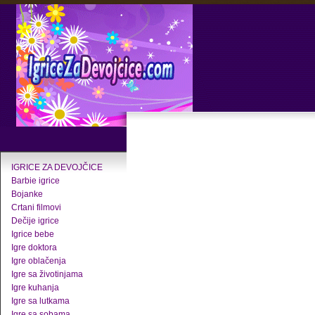
IGRICE ZA DEVOJČICE
Barbie igrice
Bojanke
Crtani filmovi
Dečije igrice
Igrice bebe
Igre doktora
Igre oblačenja
Igre sa životinjama
Igre kuhanja
Igre sa lutkama
Igre sa sobama