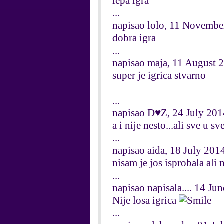
lepa igra
...
napisao lolo, 11 Novembe
dobra igra
...
napisao maja, 11 August 
super je igrica stvarno
...
napisao D♥Z, 24 July 201
a i nije nesto...ali sve u s
...
napisao aida, 18 July 201
nisam je jos isprobala ali 
...
napisao napisala.... 14 Ju
Nije losa igrica
...