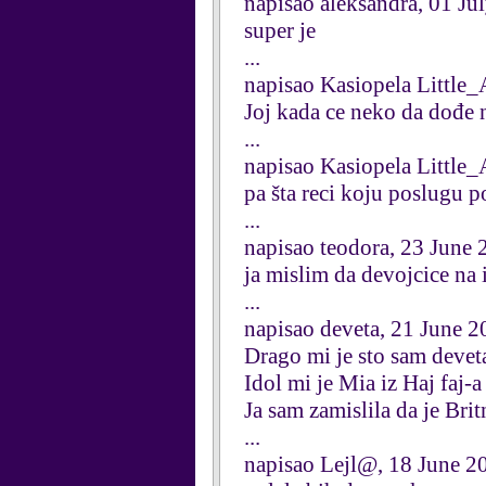
napisao aleksandra, 01 Ju
super je
...
napisao Kasiopela Little_
Joj kada ce neko da dođe n
...
napisao Kasiopela Little_
pa šta reci koju poslugu p
...
napisao teodora, 23 June
ja mislim da devojcice na 
...
napisao deveta, 21 June 
Drago mi je sto sam deveta
Idol mi je Mia iz Haj faj-a
Ja sam zamislila da je Bri
...
napisao Lejl@, 18 June 2