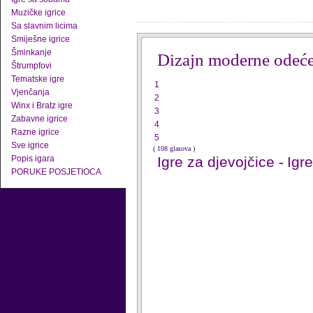
Muzičke igrice
Sa slavnim licima
Smiješne igrice
Šminkanje
Dizajn moderne odeć
Štrumpfovi
Tematske igre
1
Vjenčanja
2
Winx i Bratz igre
3
Zabavne igrice
4
Razne igrice
5
Sve igrice
( 108 glasova )
Popis igara
Igre za djevojčice
-
Igr
PORUKE POSJETIOCA