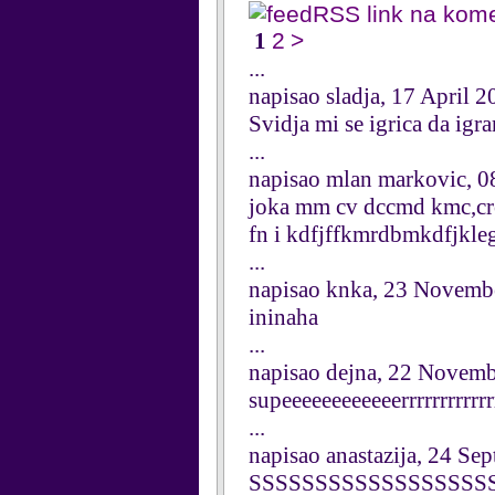
RSS link na kom
1
2
>
...
napisao sladja, 17 April 
Svidja mi se igrica da ig
...
napisao mlan markovic, 0
joka mm cv dccmd kmc,crc
fn i kdfjffkmrdbmkdfjkleg
...
napisao knka, 23 Novemb
ininaha
...
napisao dejna, 22 Novem
supeeeeeeeeeeeerrrrrrrrrrrr
...
napisao anastazija, 24 Se
SSSSSSSSSSSSSSSS