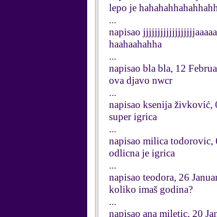
lepo je hahahahhahahhah
...
napisao jjjjjjjjjjjjjjjjjjaa
haahaahahha
...
napisao bla bla, 12 Febru
ova djavo nwcr
...
napisao ksenija živković,
super igrica
...
napisao milica todorovic,
odlicna je igrica
...
napisao teodora, 26 Janu
koliko imaš godina?
...
napisao ana miletic, 20 J