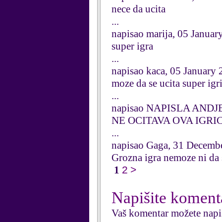
nece da ucita
...
napisao marija, 05 Januar
super igra
...
napisao kaca, 05 January
moze da se ucita super igr
...
napisao NAPISLA ANDJEL
NE OCITAVA OVA IGRI
...
napisao Gaga, 31 Decemb
Grozna igra nemoze ni da 
1
2
>
Napišite koment
Vaš komentar možete napi