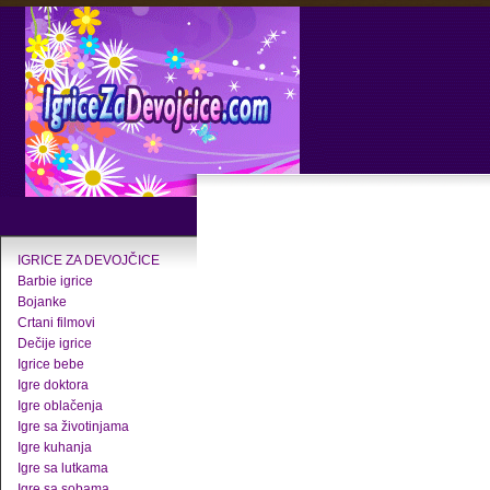
IGRICE ZA DEVOJČICE
Barbie igrice
Bojanke
Crtani filmovi
Dečije igrice
Igrice bebe
Igre doktora
Igre oblačenja
Igre sa životinjama
Igre kuhanja
Igre sa lutkama
Igre sa sobama