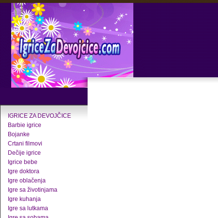
IGRICE ZA DEVOJČICE
Barbie igrice
Bojanke
Crtani filmovi
Dečije igrice
Igrice bebe
Igre doktora
Igre oblačenja
Igre sa životinjama
Igre kuhanja
Igre sa lutkama
Igre sa sobama