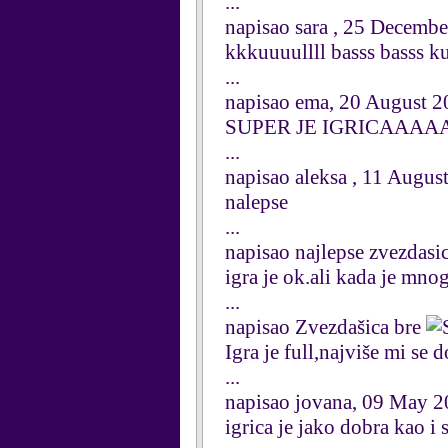
...
napisao sara , 25 Decemb
kkkuuuullll basss basss ku
...
napisao ema, 20 August 
SUPER JE IGRICAAAAA
...
napisao aleksa , 11 Augus
nalepse
...
napisao najlepse zvezdasi
igra je ok.ali kada je mn
...
napisao Zvezdašica bre
Igra je full,najviše mi se 
...
napisao jovana, 09 May 
igrica je jako dobra kao i 