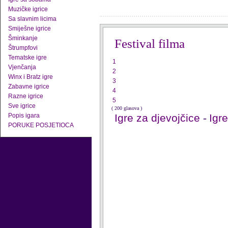
Muzičke igrice
Sa slavnim licima
Smiješne igrice
Šminkanje
Festival filma
Štrumpfovi
Tematske igre
1
Vjenčanja
2
Winx i Bratz igre
3
Zabavne igrice
4
Razne igrice
5
Sve igrice
( 200 glasova )
Popis igara
Igre za djevojčice
-
Igr
PORUKE POSJETIOCA