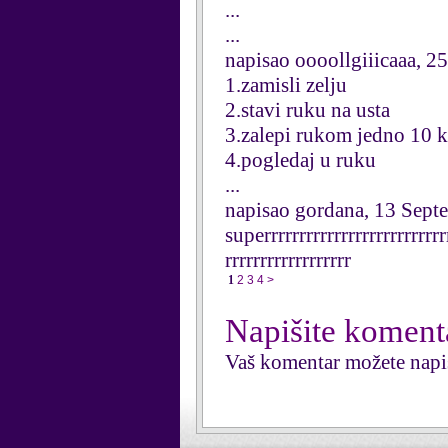
...
...
napisao oooollgiiicaaa, 
1.zamisli zelju
2.stavi ruku na usta
3.zalepi rukom jedno 10 
4.pogledaj u ruku
...
napisao gordana, 13 Sept
superrrrrrrrrrrrrrrrrrrrrrrrrr
rrrrrrrrrrrrrrrrrr
1
2
3
4
>
Napišite koment
Vaš komentar možete napi