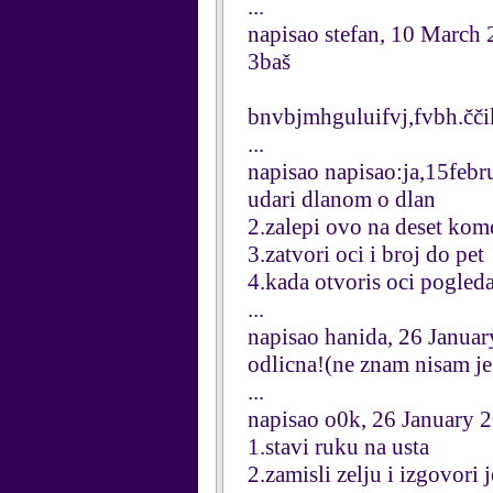
...
napisao stefan, 10 March
3baš
bnvbjmhguluifvj,fvbh.čči
...
napisao napisao:ja,15feb
udari dlanom o dlan
2.zalepi ovo na deset kom
3.zatvori oci i broj do pet
4.kada otvoris oci pogled
...
napisao hanida, 26 Janua
odlicna!(ne znam nisam je 
...
napisao o0k, 26 January 
1.stavi ruku na usta
2.zamisli zelju i izgovori 