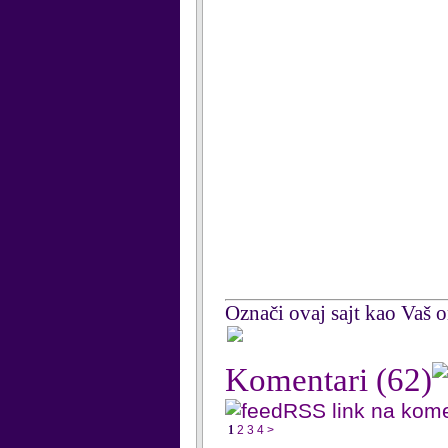
Označi ovaj sajt kao Vaš om
Komentari
(62)
RSS link na kom
1
2
3
4
>