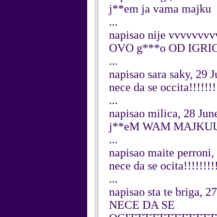
j**em ja vama majku
...
napisao nije vvvvvvvv
OVO g***o OD IGRI
...
napisao sara saky, 29 
nece da se occita!!!!!!!
...
napisao milica, 28 Jun
j**eM WAM MAJKUU
...
napisao maite perroni,
nece da se ocita!!!!!!!!
...
napisao sta te briga, 2
NECE DA SE