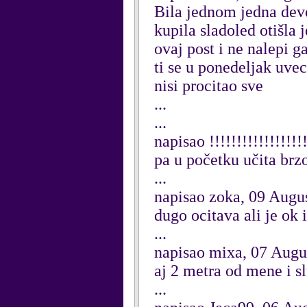
Bila jednom jedna devoj
kupila sladoled otišla 
ovaj post i ne nalepi g
ti se u ponedeljak uvec
nisi procitao sve
...
...
napisao !!!!!!!!!!!!!!!!
pa u početku učita brz
...
napisao zoka, 09 Augu
dugo ocitava ali je ok i
...
napisao mixa, 07 Augu
aj 2 metra od mene i s
...