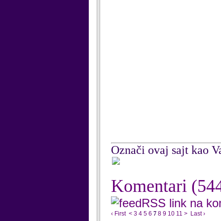
Označi ovaj sajt kao Va
Komentari
(54
RSS link na k
‹ First
<
3
4
5
6
7
8
9
10
11
>
Last ›