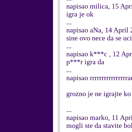
napisao milica, 15 Apr
igra je ok
...
napisao aNa, 14 April
sine ovo nece da se uc
...
napisao k***c , 12 Apr
p***r igra da
...
napisao rrrrrrrrrrrrrrrr
grozno je ne igrajte k
...
napisao marko, 11 Apr
mogli ste da stavite bol