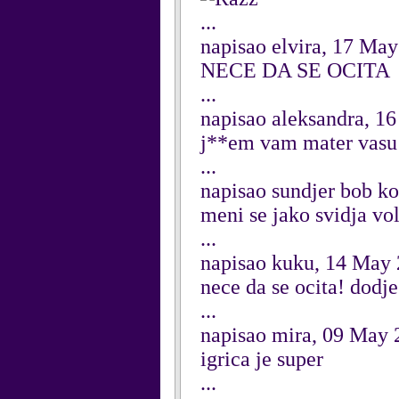
...
napisao elvira, 17 Ma
NECE DA SE OCITA
...
napisao aleksandra, 1
j**em vam mater vasu s
...
napisao sundjer bob k
meni se jako svidja vo
...
napisao kuku, 14 May
nece da se ocita! dodje 
...
napisao mira, 09 May 
igrica je super
...