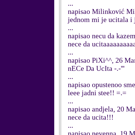
...
napisao Milinković Mi
jednom mi je ucitala i
...
napisao necu da kaze
nece da ucitaaaaaaaaa
...
napisao PiXi^^, 26 Ma
nECe Da UcIta -.-'''
...
napisao opustenoo sme
leee jadni stee!! =.=
...
napisao andjela, 20 M
nece da ucita!!!
...
napisao nevenna, 19 