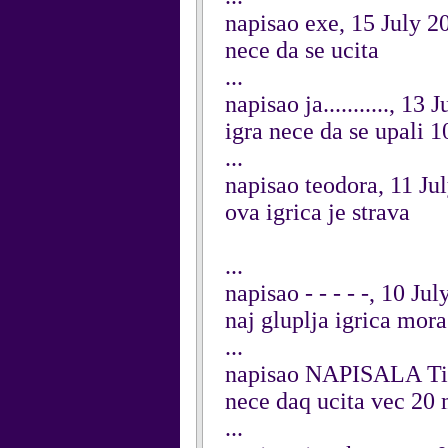
napisao exe, 15 July 2
nece da se ucita
...
napisao ja..........., 13 
igra nece da se upal
...
napisao teodora, 11 Ju
ova igrica je strava
...
napisao - - - - -, 10 Ju
naj gluplja igrica mor
...
napisao NAPISALA Tix
nece daq ucita vec 20 mi
...