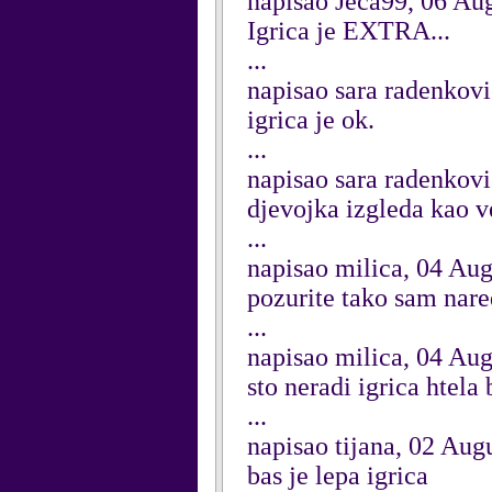
napisao Jeca99, 06 Au
Igrica je EXTRA...
...
napisao sara radenkov
igrica je ok.
...
napisao sara radenkovi
djevojka izgleda kao ve
...
napisao milica, 04 Au
pozurite tako sam nare
...
napisao milica, 04 Au
sto neradi igrica htela
...
napisao tijana, 02 Aug
bas je lepa igrica