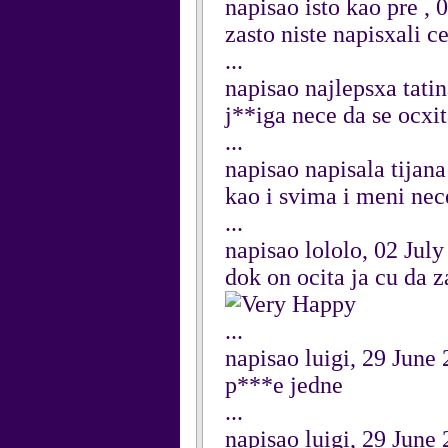
napisao isto kao pre , 
zasto niste napisxali c
...
napisao najlepsxa tati
j**iga nece da se ocxi
...
napisao napisala tijan
kao i svima i meni nece
...
napisao lololo, 02 Jul
dok on ocita ja cu da 
...
napisao luigi, 29 June
p***e jedne
...
napisao luigi, 29 June