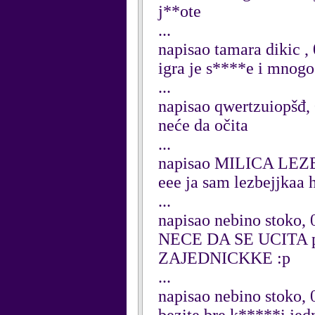
j**ote
...
napisao tamara dikic ,
igra je s****e i mnogo
...
napisao qwertzuiopšđ,
neće da očita
...
napisao MILICA LEZB
eee ja sam lezbejjkaa 
...
napisao nebino stoko, 
NECE DA SE UCITA 
ZAJEDNICKKE :p
...
napisao nebino stoko, 