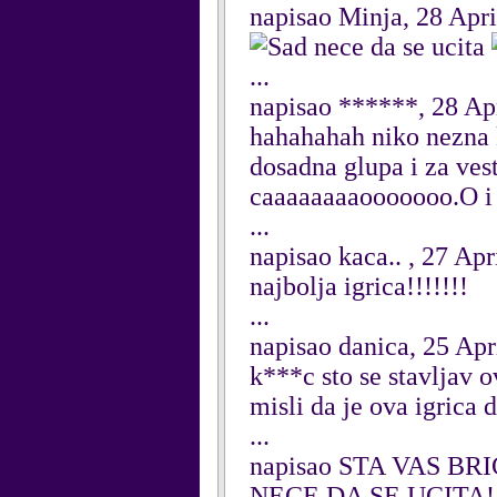
napisao Minja, 28 Apri
nece da se ucita
...
napisao ******, 28 Ap
hahahahah niko nezna k
dosadna glupa i za 
caaaaaaaaooooooo.O i o
...
napisao kaca.. , 27 Apr
najbolja igrica!!!!!!!
...
napisao danica, 25 Apr
k***c sto se stavljav 
misli da je ova igrica 
...
napisao STA VAS BRIGA
NECE DA SE UCITA!!!!!!