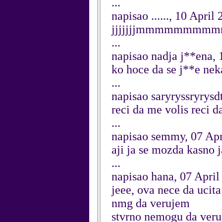
...
napisao ......, 10 April
jjjjjjjmmmmmmmmmmkk
...
napisao nadja j**ena, 
ko hoce da se j**e neka 
...
napisao saryryssryrysd
reci da me volis reci d
...
napisao semmy, 07 Apr
aji ja se mozda kasno j
...
napisao hana, 07 April
jeee, ova nece da ucita
nmg da verujem
stvrno nemogu da ver