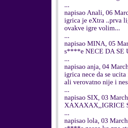
...
napisao Anali, 06 Mar
igrica je eXtra ..prva l
ovakve igre volim...
...
napisao MINA, 05 Mar
s****e NECE DA SE
...
napisao anja, 04 Marc
igrica nece da se ucit
ali verovatno nije i ne
...
napisao SIX, 03 March
XAXAXAX,,IGRICE 
...
napisao lola, 03 Marc