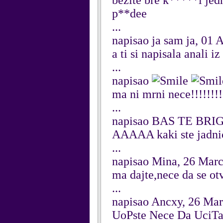
bezite bre k*****i je
p**dee
...
napisao ja sam ja, 01 
a ti si napisala anali
...
napisao
ma ni mrni nece!!!!!!!
...
napisao BAS TE BRIG
AAAAA kaki ste jadnic
...
napisao Mina, 26 Mar
ma dajte,nece da se otv
...
napisao Ancxy, 26 Ma
UoPste Nece Da UciTa..