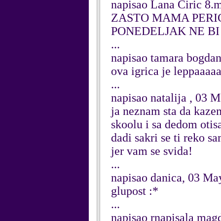
napisao Lana Ciric 8.
ZASTO MAMA PERIC
PONEDELJAK NE BI
...
napisao tamara bogda
ova igrica je leppaaaa
...
napisao natalija , 03 
ja neznam sta da kazem
skoolu i sa dedom otisa
dadi sakri se ti reko s
jer vam se svida!
...
napisao danica, 03 Ma
glupost :*
...
napisao rnapisala mag