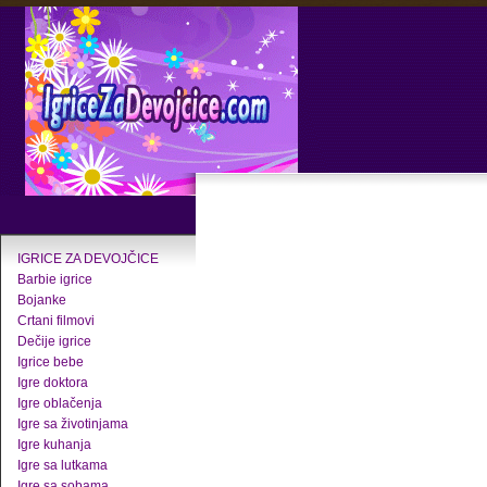
IGRICE ZA DEVOJČICE
Barbie igrice
Bojanke
Crtani filmovi
Dečije igrice
Igrice bebe
Igre doktora
Igre oblačenja
Igre sa životinjama
Igre kuhanja
Igre sa lutkama
Igre sa sobama