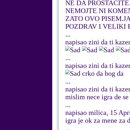
NE DA PROSTACITE.
NEMOJTE NI KOMEN
ZATO OVO PISEM.J
POZDRAV I VELIKI 
...
napisao zini da ti kaz
...
napisao zini da ti kaz
crko da bog da
...
napisao zini da ti kaz
mislim nece igra de s
...
napisao milica, 15 Apr
igra je ok za mene za
...