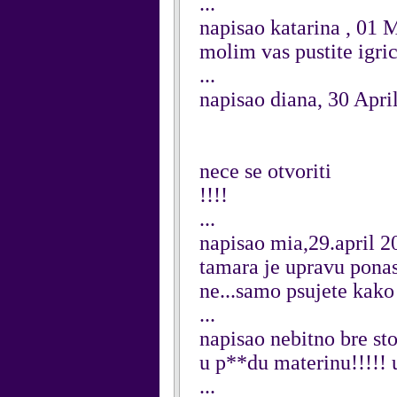
...
napisao katarina , 01 
molim vas pustite igri
...
napisao diana, 30 Apri
nece se otvoriti
!!!!
...
napisao mia,29.april 2
tamara je upravu ponas
ne...samo psujete kak
...
napisao nebitno bre st
u p**du materinu!!!!! u
...