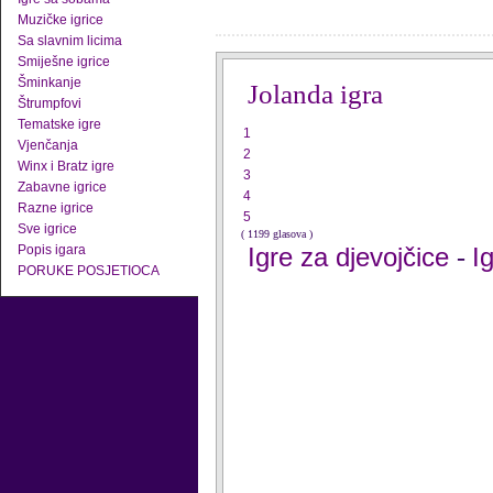
Muzičke igrice
Sa slavnim licima
Smiješne igrice
Šminkanje
Jolanda igra
Štrumpfovi
Tematske igre
1
Vjenčanja
2
Winx i Bratz igre
3
Zabavne igrice
4
Razne igrice
5
Sve igrice
( 1199 glasova )
Popis igara
Igre za djevojčice
I
-
PORUKE POSJETIOCA