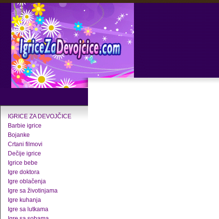
IGRICE ZA DEVOJČICE
Barbie igrice
Bojanke
Crtani filmovi
Dečije igrice
Igrice bebe
Igre doktora
Igre oblačenja
Igre sa životinjama
Igre kuhanja
Igre sa lutkama
Igre sa sobama