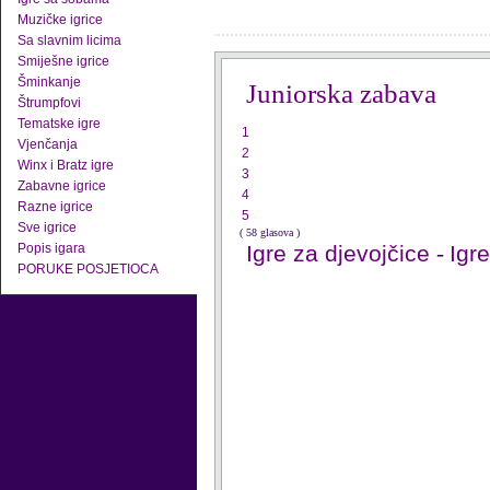
Muzičke igrice
Sa slavnim licima
Smiješne igrice
Šminkanje
Juniorska zabava
Štrumpfovi
Tematske igre
1
Vjenčanja
2
Winx i Bratz igre
3
Zabavne igrice
4
Razne igrice
5
Sve igrice
( 58 glasova )
Popis igara
Igre za djevojčice
-
Igr
PORUKE POSJETIOCA