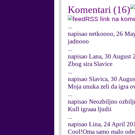
Komentari
(16)
RSS link na kom
...
napisao netkoooo, 26 Ma
jadnooo
...
napisao Lana, 30 August 
Zbog sira Slavice
...
napisao Slavica, 30 Augu
Moja unuka zeli da igra ov
...
napisao Neozbiljno ozbilj
Kull igraaa ljudii
...
napisao Lina, 24 April 20
Cool!Oma samo malo odeće