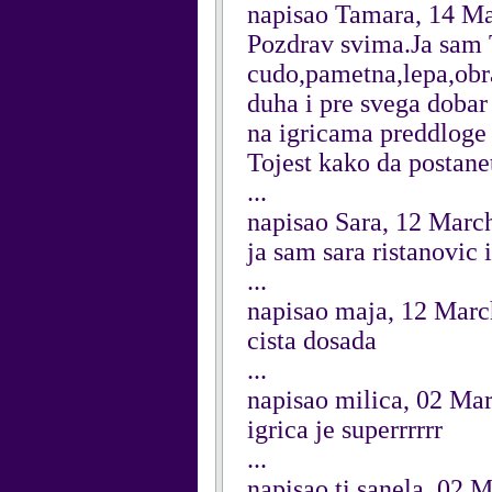
napisao Tamara, 14 M
Pozdrav svima.Ja sam
cudo,pametna,lepa,obr
duha i pre svega dobar
na igricama preddloge i
Tojest kako da postan
...
napisao Sara, 12 Marc
ja sam sara ristanovic 
...
napisao maja, 12 Mar
cista dosada
...
napisao milica, 02 Ma
igrica je superrrrrr
...
napisao ti sanela, 02 