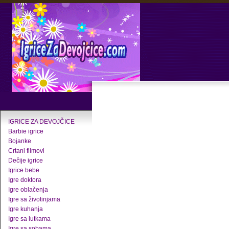
IGRICE ZA DEVOJČICE
Barbie igrice
Bojanke
Crtani filmovi
Dečije igrice
Igrice bebe
Igre doktora
Igre oblačenja
Igre sa životinjama
Igre kuhanja
Igre sa lutkama
Igre sa sobama