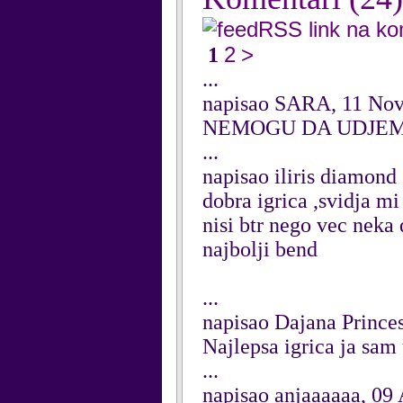
RSS link na k
2
>
1
...
napisao SARA, 11 No
NEMOGU DA UDJE
...
napisao iliris diamond 
dobra igrica ,svidja mi
nisi btr nego vec neka d
najbolji bend
...
napisao Dajana Prince
Najlepsa igrica ja sam 
...
napisao anjaaaaaa, 09 