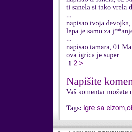
ti sanela si tako vrela
...
napisao tvoja devojka
lepa je samo za j**anj
...
napisao tamara, 01 Ma
ova igrica je super
2
>
1
Napišite komen
Vaš komentar možete n
igre sa elzom
o
Tags:
,