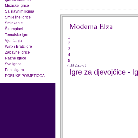
Muzičke igrice
Sa slavnim licima
Smiješne igrice
Šminkanje
Moderna Elza
Štrumpfovi
Tematske igre
1
Vjenčanja
2
Winx i Bratz igre
3
Zabavne igrice
4
Razne igrice
5
Sve igrice
( 199 glasova )
Popis igara
Igre za djevojčice
I
-
PORUKE POSJETIOCA