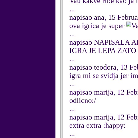
Vau kakve ribe kao ja
...
napisao ana, 15 Febru
ova igrica je super
...
napisao NAPISALA AN
IGRA JE LEPA ZATO
...
napisao teodora, 13 F
igra mi se svidja jer 
...
napisao marija, 12 Fe
odlicno:/
...
napisao marija, 12 Fe
extra extra :happy:
...