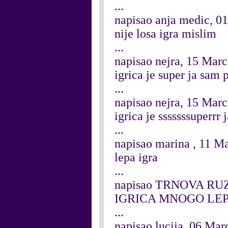
...
napisao anja medic, 01
nije losa igra mislim
...
napisao nejra, 15 Mar
igrica je super ja sam 
...
napisao nejra, 15 Mar
igrica je sssssssuperrr
...
napisao marina , 11 M
lepa igra
...
napisao TRNOVA RUZ
IGRICA MNOGO LE
...
napisao lucija, 06 Ma