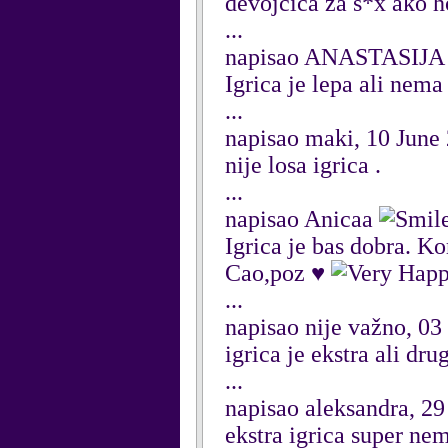
devojcica za s*x ako 
...
napisao ANASTASIJA 
Igrica je lepa ali nema
...
napisao maki, 10 June
nije losa igrica .
...
napisao Anicaa
Igrica je bas dobra. K
Cao,poz ♥
...
napisao nije važno, 03
igrica je ekstra ali dr
...
napisao aleksandra, 2
ekstra igrica super ne