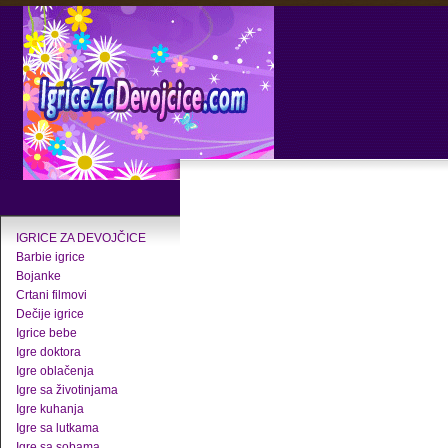
IGRICE ZA DEVOJČICE
Barbie igrice
Bojanke
Crtani filmovi
Dečije igrice
Igrice bebe
Igre doktora
Igre oblačenja
Igre sa životinjama
Igre kuhanja
Igre sa lutkama
Igre sa sobama