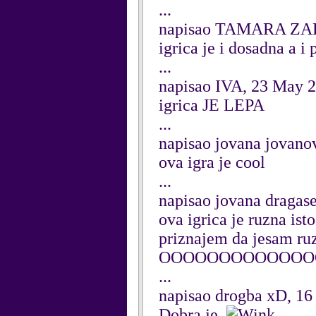
...
napisao TAMARA ZAR
igrica je i dosadna a i 
...
napisao IVA, 23 May 
igrica JE LEPA
...
napisao jovana jovano
ova igra je cool
...
napisao jovana dragas
ova igrica je ruzna ist
priznajem da jesam ru
OOOOOOOOOOOOO
...
napisao drogba xD, 1
Dobra je.