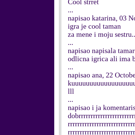
Cool strret
...
napisao katarina, 03 
igra je cool taman
za mene i moju sestru...
...
napisao napisala tamar
odlicna igrica ali ima boljih
...
napisao ana, 22 Octob
kuuuuuuuuuuuuuuuuuuuuu
lll
...
napisao i ja komentar
dobrrrrrrrrrrrrrrrrrrrrrrrr
rrrrrrrrrrrrrrrrrrrrrrrrrrr
rrrrrrrrrrrrrrrrrrrrrrrrrrr