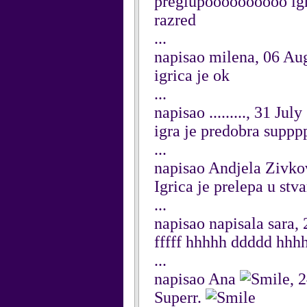
preglupoooooooooo igr
razred
...
napisao milena, 06 Au
igrica je ok
...
napisao ........., 31 Jul
igra je predobra suppp
...
napisao Andjela Zivkov
Igrica je prelepa u stv
...
napisao napisala sara,
fffff hhhhh ddddd hhh
...
napisao Ana
, 
Superr.