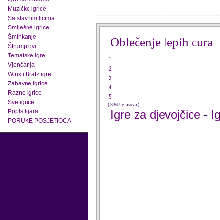
Muzičke igrice
Sa slavnim licima
Smiješne igrice
Šminkanje
Oblečenje lepih cura
Štrumpfovi
Tematske igre
1
Vjenčanja
2
Winx i Bratz igre
3
Zabavne igrice
4
Razne igrice
5
Sve igrice
( 3367 glasova )
Popis igara
Igre za djevojčice
I
-
PORUKE POSJETIOCA