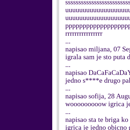
sssssssssssssssssssss
uuuuuuuuuuuuuuuuuu
uuuuuuuuuuuuuuuuuu
pppppppppppppppppppp
rrrrrrrrrrrrrrrr
...
napisao miljana, 07 S
igrala sam je sto puta 
...
napisao DaCaFaCaDaY
jedno s****e drugo pa
...
napisao sofija, 28 Aug
wooooooooow igrica je s
...
napisao sta te briga k
igrica je jedno obicno