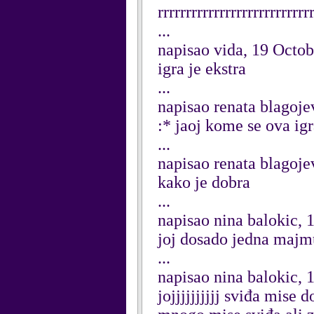
rrrrrrrrrrrrrrrrrrrrrrrr
...
napisao vida, 19 Octo
igra je ekstra
...
napisao renata blagoje
:* jaoj kome se ova ig
...
napisao renata blagoje
kako je dobra
...
napisao nina balokic, 
joj dosado jedna majmu
...
napisao nina balokic, 
jojjjjjjjjjj sviđa mise 