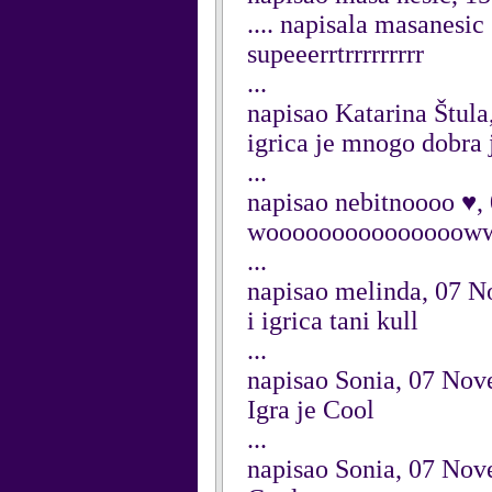
.... napisala masanesi
supeeerrtrrrrrrrrr
...
napisao Katarina Štul
igrica je mnogo dobra 
...
napisao nebitnoooo ♥
wooooooooooooooo
...
napisao melinda, 07 
i igrica tani kull
...
napisao Sonia, 07 No
Igra je Cool
...
napisao Sonia, 07 No