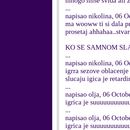
mnogo mise sviđa ali z
...
napisao nikolina, 06 O
ma wooww ti si dala pr
prosetaj ahhahaa..stvar
KO SE SAMNOM SLA
...
napisao nikolina, 06 O
igrra sezove oblacenje
slucaju igica je retard
...
napisao olja, 06 Octob
igrica je suuuuuuuuu
...
napisao olja, 06 Octob
igrica je suuuuuuuuuu