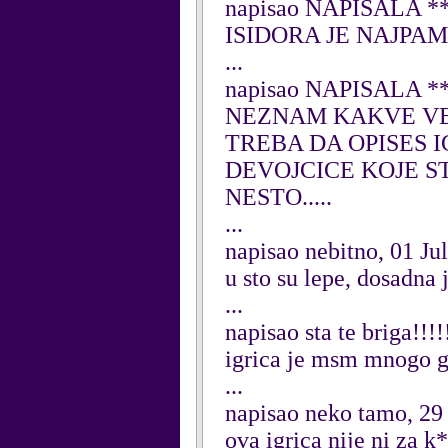
napisao NAPISALA ***
ISIDORA JE NAJPA
...
napisao NAPISALA ***
NEZNAM KAKVE VEZE
TREBA DA OPISES I
DEVOJCICE KOJE ST
NESTO.....
...
napisao nebitno, 01 Ju
u sto su lepe, dosadna 
...
napisao sta te briga!!!
igrica je msm mnogo g.
...
napisao neko tamo, 29
ova igrica nije ni za 