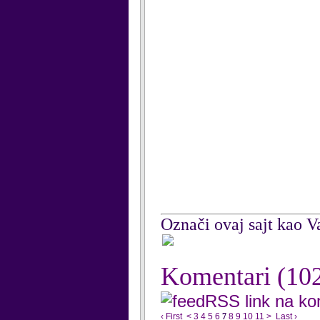
Označi ovaj sajt kao Va
Komentari
(10
RSS link na k
‹ First
<
3
4
5
6
7
8
9
10
11
>
Last ›