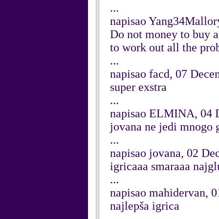
...
napisao Yang34Mallor
Do not money to buy a 
to work out all the pr
...
napisao facd, 07 Dece
super exstra
...
napisao ELMINA, 04 
jovana ne jedi mnogo 
...
napisao jovana, 02 D
igricaaa smaraaa najg
...
napisao mahidervan, 
najlepša igrica