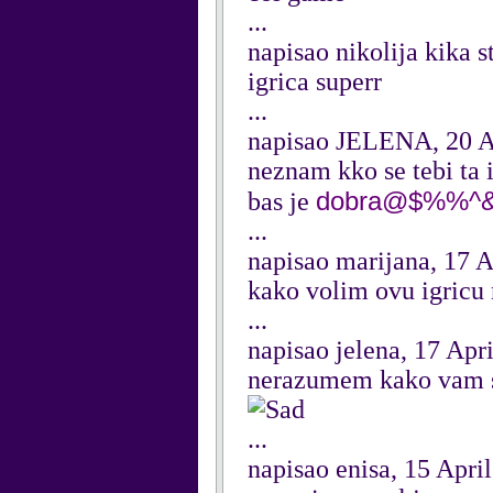
...
napisao nikolija kika s
igrica superr
...
napisao JELENA, 20 A
neznam kko se tebi ta 
dobra@$%%^&
bas je
...
napisao marijana, 17 A
kako volim ovu igricu 
...
napisao jelena, 17 Apr
nerazumem kako vam se
...
napisao enisa, 15 Apri