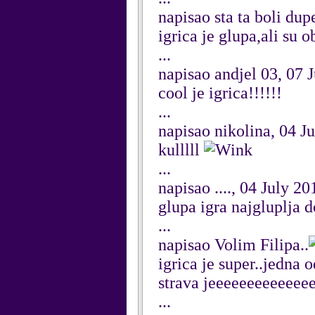
napisao sta ta boli dup
igrica je glupa,ali su ob
...
napisao andjel 03, 07 
cool je igrica!!!!!!
...
napisao nikolina, 04 J
kulllll
...
napisao ...., 04 July 20
glupa igra najgluplja d
...
napisao Volim Filipa..
igrica je super..jedna o
strava jeeeeeeeeeeeeee
...