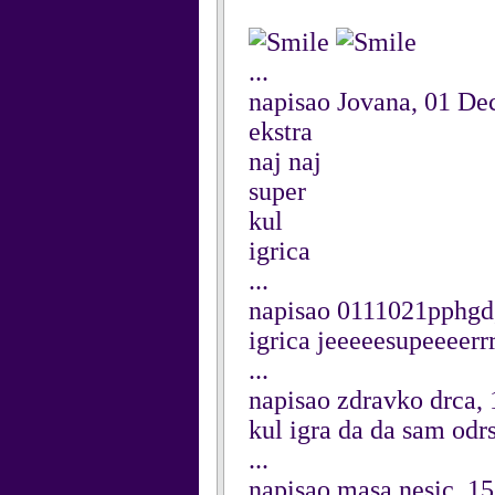
...
napisao Jovana, 01 D
ekstra
naj naj
super
kul
igrica
...
napisao 0111021pphgd
igrica jeeeeesupeeeerrrrr
...
napisao zdravko drca
kul igra da da sam odr
...
napisao masa nesic, 