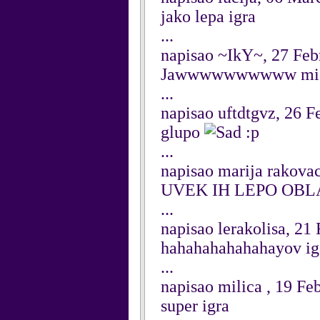
jako lepa igra
...
napisao ~IkY~, 27 Feb
Jawwwwwwwwww mi
...
napisao uftdtgvz, 26 F
glupo
:p
...
napisao marija rakova
UVEK IH LEPO OB
...
napisao lerakolisa, 21
hahahahahahahayov ig
...
napisao milica , 19 Fe
super igra