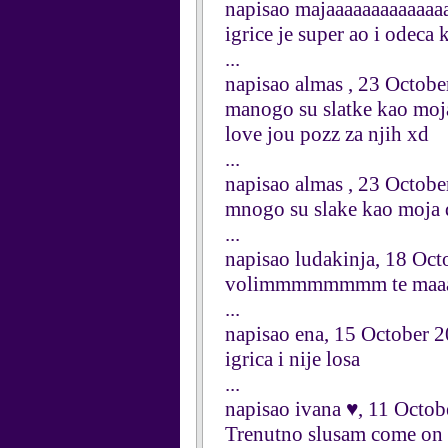
napisao majaaaaaaaaaaaa
igrice je super ao i odeca
...
napisao almas , 23 Octob
manogo su slatke kao moja
love jou pozz za njih xd
...
napisao almas , 23 Octob
mnogo su slake kao moja 
...
napisao ludakinja, 18 Oc
volimmmmmmmm te maaa
...
napisao ena, 15 October 
igrica i nije losa
...
napisao ivana ♥, 11 Octo
Trenutno slusam come on o