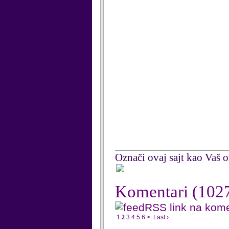
Označi ovaj sajt kao Vaš om
Komentari
(102
RSS link na kom
1
2
3
4
5
6
>
Last ›
...