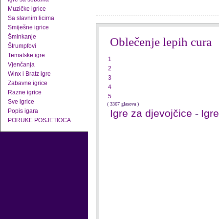
Muzičke igrice
Sa slavnim licima
Smiješne igrice
Šminkanje
Oblečenje lepih cura
Štrumpfovi
Tematske igre
1
Vjenčanja
2
Winx i Bratz igre
3
Zabavne igrice
4
Razne igrice
5
Sve igrice
( 3367 glasova )
Popis igara
Igre za djevojčice
-
Igr
PORUKE POSJETIOCA