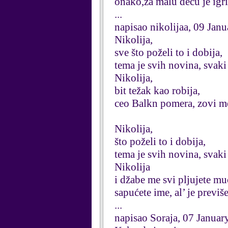
onako,za malu decu je igri
...
napisao nikolijaa, 09 Jan
Nikolija,
sve što poželi to i dobija,
tema je svih novina, svaki 
Nikolija,
bit težak kao robija,
ceo Balkn pomera, zovi m
Nikolija,
što poželi to i dobija,
tema je svih novina, svaki 
Nikolija
i džabe me svi pljujete mu
sapućete ime, al’ je previ
...
napisao Soraja, 07 Januar