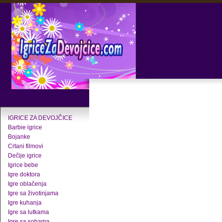
IGRICE ZA DEVOJČICE
Barbie igrice
Bojanke
Crtani filmovi
Dečije igrice
Igrice bebe
Igre doktora
Igre oblačenja
Igre sa životinjama
Igre kuhanja
Igre sa lutkama
Igre sa sobama