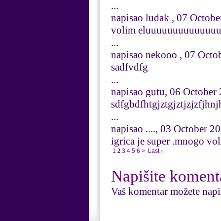
...
napisao ludak , 07 Octob
volim eluuuuuuuuuuuuu
...
napisao nekooo , 07 Octo
sadfvdfg
...
napisao gutu, 06 October
sdfgbdfhtgjztgjztjzjzfjhn
...
napisao ...., 03 October 2
igrica je super .mnogo
1
2
3
4
5
6
>
Last ›
Napišite koment
Vaš komentar možete napi