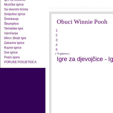
Muzičke igrice
Sa slavnim licima
Smiješne igrice
Šminkanje
Obuci Winnie Pooh
Štrumpfovi
Tematske igre
1
Vjenčanja
2
Winx i Bratz igre
3
Zabavne igrice
4
Razne igrice
5
Sve igrice
( 70 glasova )
Popis igara
Igre za djevojčice
I
-
PORUKE POSJETIOCA