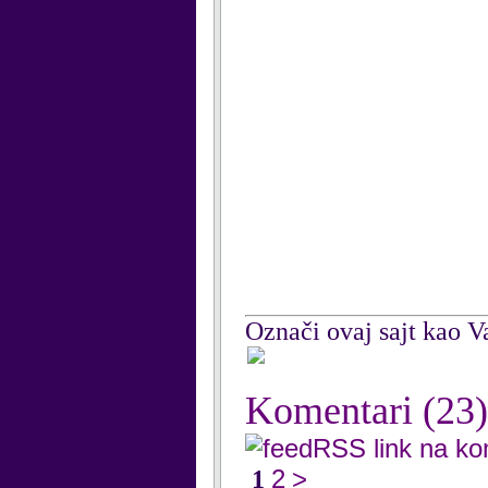
Označi ovaj sajt kao Va
Komentari
(23)
RSS link na k
2
>
1