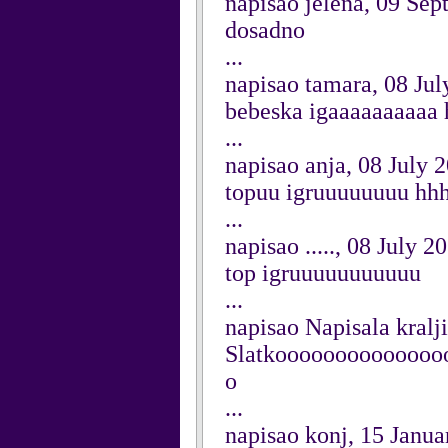
napisao jelena, 09 Se
dosadno
...
napisao tamara, 08 Jul
bebeska igaaaaaaaaaa
...
napisao anja, 08 July 
topuu igruuuuuuuu hh
...
napisao ....., 08 July 2
top igruuuuuuuuuuu
...
napisao Napisala kralj
Slatkooooooooooooo
o
...
napisao konj, 15 Janua