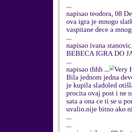
...
napisao teodora, 08 D
ova igra je mnogo slat
vaspitane dece a mnog
...
napisao ivana stanovi
BEBECA IGRA DO J
...
napisao thhh ...
Bila jednom jedna devo
je kupila sladoled otiš
procita ovaj post i ne
sata a ona ce ti se u p
uvalio.nije bitno ako ni
...
...