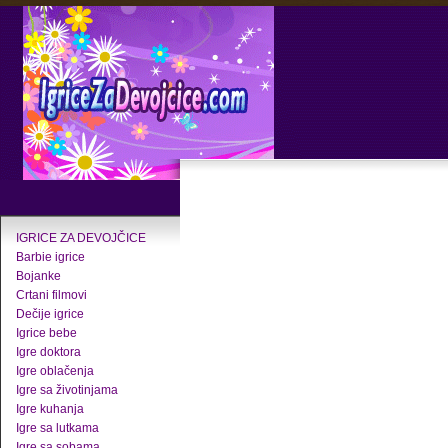
IGRICE ZA DEVOJČICE
Barbie igrice
Bojanke
Crtani filmovi
Dečije igrice
Igrice bebe
Igre doktora
Igre oblačenja
Igre sa životinjama
Igre kuhanja
Igre sa lutkama
Igre sa sobama