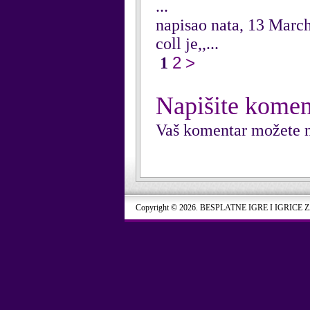
...
napisao nata, 13 Marc
coll je,,...
2
>
1
Napišite komen
Vaš komentar možete n
Copyright © 2026. BESPLATNE IGRE I IGRICE 