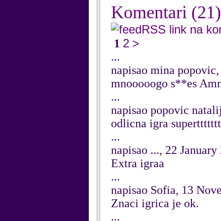
Komentari
(21)
RSS link na k
2
>
1
...
napisao mina popovic,
mnooooogo s**es Amn
...
napisao popovic natali
odlicna igra supertttttt
...
napisao ..., 22 January
Extra igraa
...
napisao Sofia, 13 Nov
Znaci igrica je ok.
...