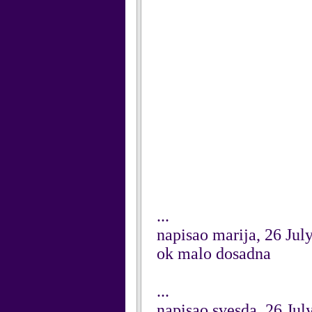
...
napisao marija, 26 Jul
ok malo dosadna
...
napisao svesda, 26 Jul