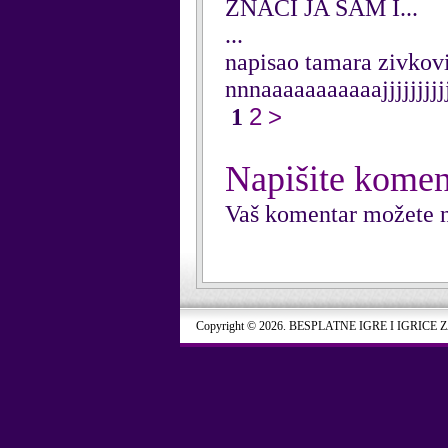
ZNACI JA SAM I...
...
napisao tamara zivkovi
nnnaaaaaaaaaaajjjjjjjjjj
2
>
1
Napišite komen
Vaš komentar možete n
Copyright © 2026. BESPLATNE IGRE I IGRICE 