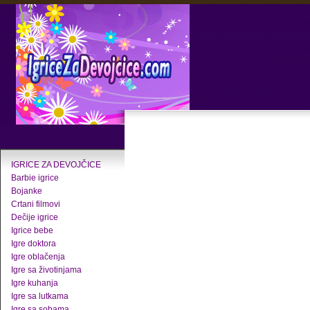
IGRICE ZA DEVOJČICE
Barbie igrice
Bojanke
Crtani filmovi
Dečije igrice
Igrice bebe
Igre doktora
Igre oblačenja
Igre sa životinjama
Igre kuhanja
Igre sa lutkama
Igre sa sobama