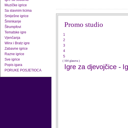
Muzičke igrice
Sa slavnim licima
Smiješne igrice
Šminkanje
Promo studio
Štrumpfovi
Tematske igre
1
Vjenčanja
2
Winx i Bratz igre
3
Zabavne igrice
4
Razne igrice
5
Sve igrice
( 164 glasova )
Popis igara
Igre za djevojčice
I
-
PORUKE POSJETIOCA