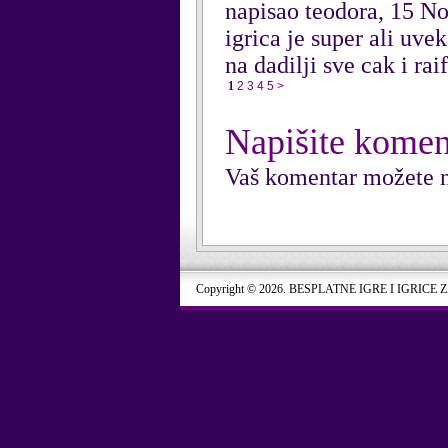
napisao teodora, 15 
igrica je super ali uve
na dadilji sve cak i rai
1
2
3
4
5
>
Napišite komen
Vaš komentar možete n
Copyright © 2026. BESPLATNE IGRE I IGRICE 