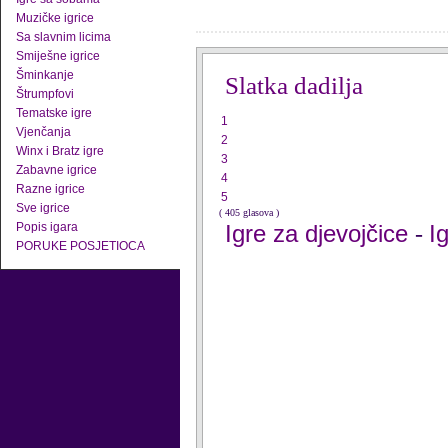
Muzičke igrice
Sa slavnim licima
Smiješne igrice
Šminkanje
Slatka dadilja
Štrumpfovi
Tematske igre
1
Vjenčanja
2
Winx i Bratz igre
3
Zabavne igrice
4
Razne igrice
5
Sve igrice
( 405 glasova )
Popis igara
Igre za djevojčice
I
-
PORUKE POSJETIOCA