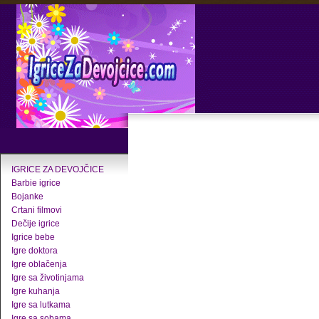
IGRICE ZA DEVOJČICE
Barbie igrice
Bojanke
Crtani filmovi
Dečije igrice
Igrice bebe
Igre doktora
Igre oblačenja
Igre sa životinjama
Igre kuhanja
Igre sa lutkama
Igre sa sobama