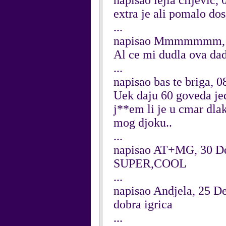
napisao lejla ciljevic,
extra je ali pomalo do
...
napisao Mmmmmmm, 0
Al ce mi dudla ova d
...
napisao bas te briga, 
Uek daju 60 goveda jed
j**em li je u cmar dla
mog djoku..
...
napisao AT+MG, 30 D
SUPER,COOL
...
napisao Andjela, 25 
dobra igrica
...