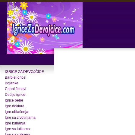
IGRICE ZA DEVOJČICE
Barbie igrice
Bojanke
Crtani filmovi
Dečije igrice
Igrice bebe
Igre doktora
Igre oblačenja
Igre sa životinjama
Igre kuhanja
Igre sa lutkama
Igre sa sobama