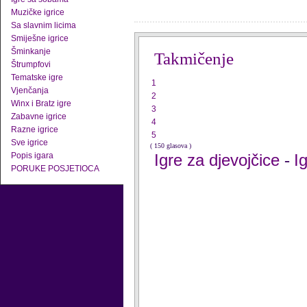
Muzičke igrice
Sa slavnim licima
Smiješne igrice
Šminkanje
Takmičenje
Štrumpfovi
Tematske igre
1
Vjenčanja
2
Winx i Bratz igre
3
Zabavne igrice
4
Razne igrice
5
Sve igrice
( 150 glasova )
Popis igara
Igre za djevojčice
I
-
PORUKE POSJETIOCA