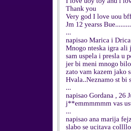
I love uoy toy and i lo
Thank you
Very god I love uou bf
Jm 12 yearss Bue.........
...
napisao Marica i Drica
Mnogo nteska igra ali j
sam uspela i presla u 
jer bi meni mnogo bilo
zato vam kazem jako s
Hvala..Neznamo st bi s
...
napisao Gordana , 26 
j**emmmmmm vas usta
...
napisao ana marija fej
slabo se ucitava collllo