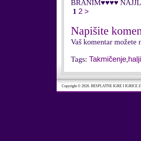
BRANIM♥♥♥♥ NAJJ
2
>
1
Napišite komen
Vaš komentar možete n
Takmičenje
halj
Tags:
,
Copyright © 2026. BESPLATNE IGRE I IGRICE 