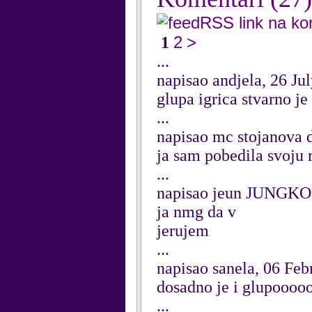
RSS link na k
2
>
1
...
napisao andjela, 26 Ju
glupa igrica stvarno j
...
napisao mc stojanova 
ja sam pobedila svoju 
...
napisao jeun JUNGKO
ja nmg da v
jerujem
...
napisao sanela, 06 Feb
dosadno je i glupoooo
...