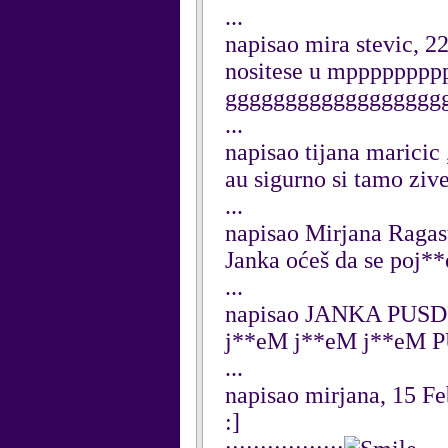
...
napisao mira stevic, 2
nositese u mppppppppp
ggggggggggggggggggg
...
napisao tijana maricic
au sigurno si tamo ziv
...
napisao Mirjana Ragas
Janka oćeš da se poj*
...
napisao JANKA PUSDI 
j**eM j**eM j**eM P
...
napisao mirjana, 15 F
:]