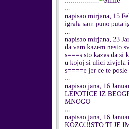
:::::::::::::::::
...
napisao mirjana, 15 F
igrala sam puno puta i
...
napisao mirjana, 23 J
da vam kazem nesto sve 
s===s sto kazes da si 
u kojoj si ulici zivjel
s====e jer ce te posle 
...
napisao jana, 16 Janua
LEPOTICE IZ BEOG
MNOGO
...
napisao jana, 16 Janua
KOZO!!!STO TI JE 