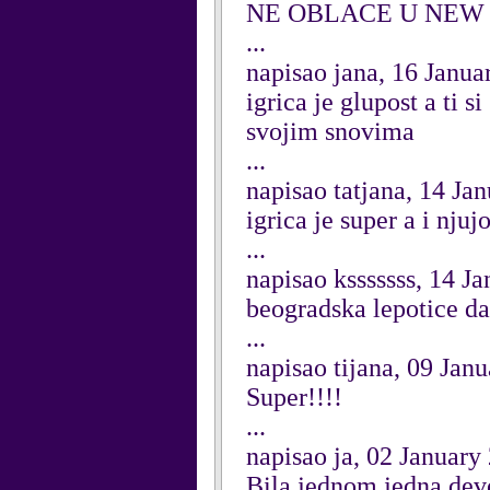
NE OBLACE U NEW 
...
napisao jana, 16 Janua
igrica je glupost a ti s
svojim snovima
...
napisao tatjana, 14 Ja
igrica je super a i nju
...
napisao ksssssss, 14 J
beogradska lepotice dal
...
napisao tijana, 09 Jan
Super!!!!
...
napisao ja, 02 January
Bila jednom jedna devoj