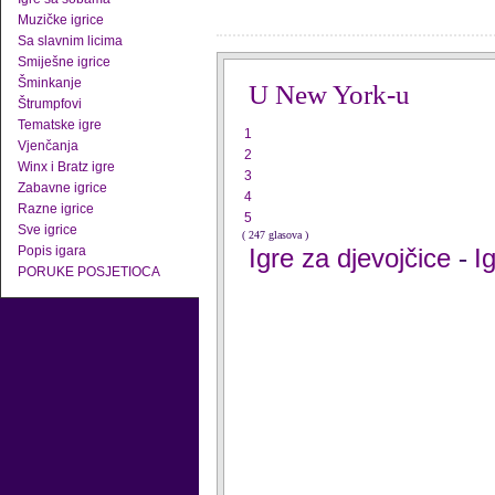
Muzičke igrice
Sa slavnim licima
Smiješne igrice
Šminkanje
U New York-u
Štrumpfovi
Tematske igre
1
Vjenčanja
2
Winx i Bratz igre
3
Zabavne igrice
4
Razne igrice
5
Sve igrice
( 247 glasova )
Popis igara
Igre za djevojčice
I
-
PORUKE POSJETIOCA