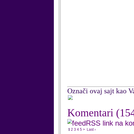
Označi ovaj sajt kao Va
Komentari
(15
RSS link na k
1
2
3
4
5
>
Last ›