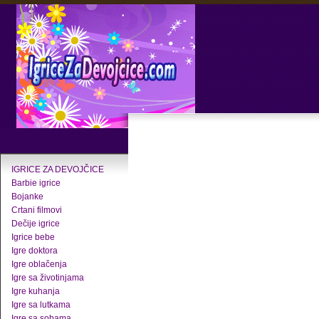
IGRICE ZA DEVOJČICE
Barbie igrice
Bojanke
Crtani filmovi
Dečije igrice
Igrice bebe
Igre doktora
Igre oblačenja
Igre sa životinjama
Igre kuhanja
Igre sa lutkama
Igre sa sobama