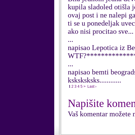
kupila sladoled otišla 
ovaj post i ne nalepi g
ti se u ponedeljak uvec
ako nisi procitao sve... 
...
napisao Lepotica iz B
WTF?**************
...
napisao bemti beograd
ksksksksks............
1
2
3
4
5
>
Last ›
Napišite komen
Vaš komentar možete n