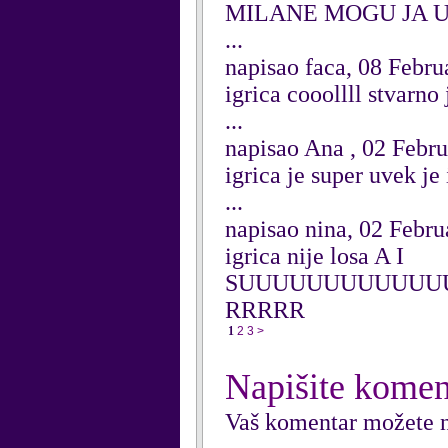
MILANE MOGU JA 
...
napisao faca, 08 Febru
igrica cooollll stvarno 
...
napisao Ana , 02 Febr
igrica je super uvek je
...
napisao nina, 02 Febr
igrica nije losa A I
SUUUUUUUUUUUUU
RRRRR
1
2
3
>
Napišite komen
Vaš komentar možete n