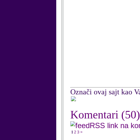
Označi ovaj sajt kao Va
Komentari
(50)
RSS link na k
1
2
3
>
...