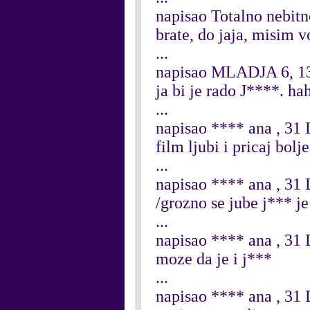
napisao Totalno nebitn
brate, do jaja, misim v
...
napisao MLADJA 6, 13
ja bi je rado J****. 
...
napisao **** ana , 31
film ljubi i pricaj bolj
...
napisao **** ana , 31
/grozno se jube j*** je
...
napisao **** ana , 31
moze da je i j***
...
napisao **** ana , 31