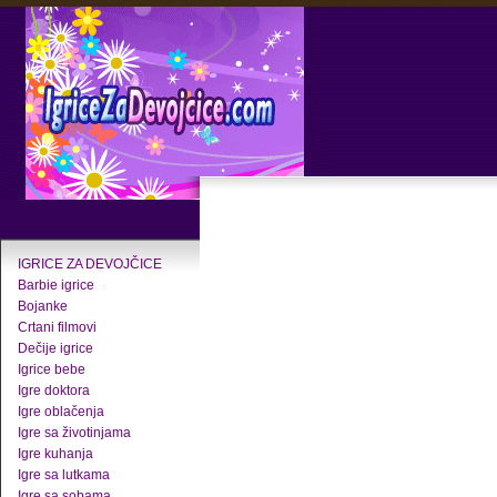
IGRICE ZA DEVOJČICE
Barbie igrice
Bojanke
Crtani filmovi
Dečije igrice
Igrice bebe
Igre doktora
Igre oblačenja
Igre sa životinjama
Igre kuhanja
Igre sa lutkama
Igre sa sobama