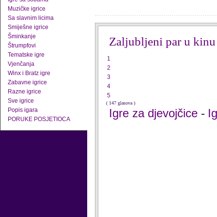
Muzičke igrice
Sa slavnim licima
Smiješne igrice
Šminkanje
Zaljubljeni par u kinu
Štrumpfovi
Tematske igre
1
Vjenčanja
2
Winx i Bratz igre
3
Zabavne igrice
4
Razne igrice
5
Sve igrice
( 147 glasova )
Popis igara
Igre za djevojčice
I
-
PORUKE POSJETIOCA