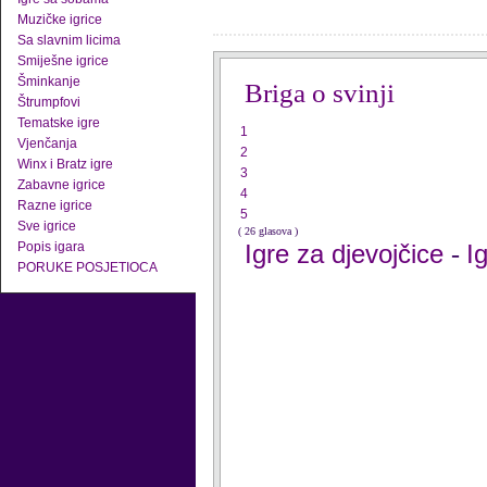
Muzičke igrice
Sa slavnim licima
Smiješne igrice
Šminkanje
Briga o svinji
Štrumpfovi
Tematske igre
1
Vjenčanja
2
Winx i Bratz igre
3
Zabavne igrice
4
Razne igrice
5
Sve igrice
( 26 glasova )
Popis igara
Igre za djevojčice
I
-
PORUKE POSJETIOCA