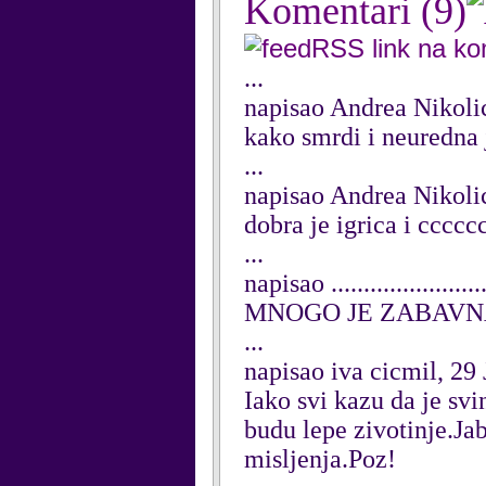
Komentari
(9)
RSS link na k
...
napisao Andrea Nikoli
kako smrdi i neuredna je
...
napisao Andrea Nikoli
dobra je igrica i cccccc
...
napisao ...................
MNOGO JE ZABAVN
...
napisao iva cicmil, 29
Iako svi kazu da je svi
budu lepe zivotinje.Jab
misljenja.Poz!