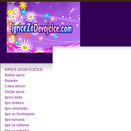
IGRICE ZA DEVOJČICE
Barbie igrice
Bojanke
Crtani filmovi
Dečije igrice
Igrice bebe
Igre doktora
Igre oblačenja
Igre sa životinjama
Igre kuhanja
Igre sa lutkama
Igre sa sobama