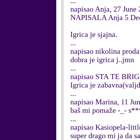
...
napisao Anja, 27 June
NAPISALA Anja 5 Dec
Igrica je sjajna.
...
napisao nikolina proda
dobra je igrica j..jmn
...
napisao STA TE BRIGA!
Igrica je zabavna(valjd
...
napisao Marina, 11 Ju
baš mi pomaže -_- s**
...
napisao Kasiopela-litt
super drago mi ja da 