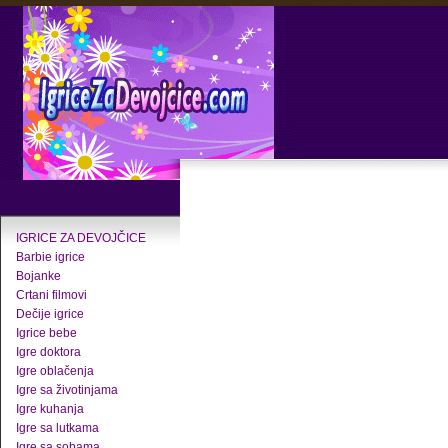
IGRICE ZA DEVOJČICE
Barbie igrice
Bojanke
Crtani filmovi
Dečije igrice
Igrice bebe
Igre doktora
Igre oblačenja
Igre sa životinjama
Igre kuhanja
Igre sa lutkama
Igre sa sobama