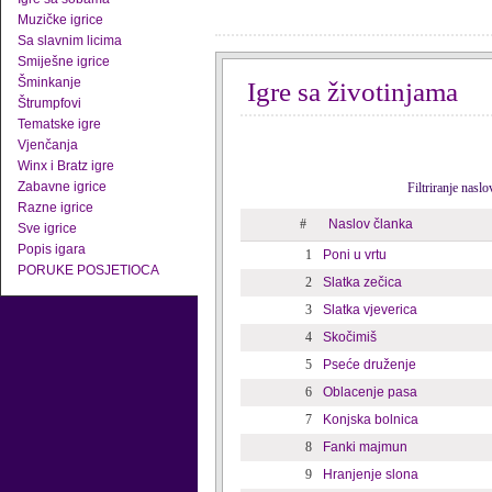
Muzičke igrice
Sa slavnim licima
Smiješne igrice
Šminkanje
Igre sa životinjama
Štrumpfovi
Tematske igre
Vjenčanja
Winx i Bratz igre
Zabavne igrice
Filtriranje nasl
Razne igrice
#
Naslov članka
Sve igrice
Popis igara
1
Poni u vrtu
PORUKE POSJETIOCA
2
Slatka zečica
3
Slatka vjeverica
4
Skočimiš
5
Pseće druženje
6
Oblacenje pasa
7
Konjska bolnica
8
Fanki majmun
9
Hranjenje slona