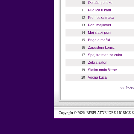
10
Oblačenje tuke
11
Pudlica u kadi
12
Preinceza maca
13
Poni mejkover
14
Moj slatki poni
15
Briga o mački
16
Zapusteni konjic
17
Spaj tretman za cuku
18
Zebra salon
19
Slatko malo štene
20
Voćna kuća
<<
Počet
Copyright © 2026. BESPLATNE IGRE I IGRICE 