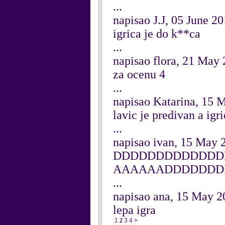
...
napisao J.J, 05 June 2
igrica je do k**ca
...
napisao flora, 21 May
za ocenu 4
...
napisao Katarina, 15 
lavic je predivan a igri
...
napisao ivan, 15 May 
DDDDDDDDDDDDDD
AAAAAADDDDDDD
...
napisao ana, 15 May 2
lepa igra
1
2
3
4
>