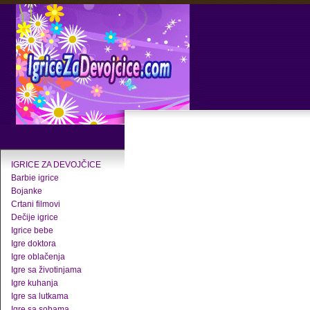
IGRICE ZA DEVOJČICE
Barbie igrice
Bojanke
Crtani filmovi
Dečije igrice
Igrice bebe
Igre doktora
Igre oblačenja
Igre sa životinjama
Igre kuhanja
Igre sa lutkama
Igre sa sobama