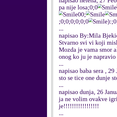
napisao helena, 27 Fe
pa nije losa;0;0
00;
;0;0;0;0;0;0
):;0
...
napisao By:Mila Bjeki
Stvarno svi vi koji mis
Mozda je vama smor al a
onog ko ju je napravio
...
napisao baba sera , 29
sto se tice one dunje s
...
napisao dunja, 26 Janu
ja ne volim ovakve igr
je!!!!!!!!!!!!!!!!!
...