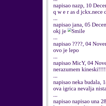
napisao nazp, 10 Dec
q w e r as d jckx.nece 
...
napisao jana, 05 Dece
okj je
...
napisao ????, 04 Nov
ovo je lepo
...
napisao MicY, 04 Nov
nerazumem kineski!!!!!
...
napisao neka budala, 
ova igrica nevalja nista
...
napisao napisao una 2