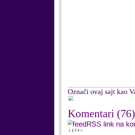
Označi ovaj sajt kao Va
Komentari
(76)
RSS link na k
1
2
3
4
>