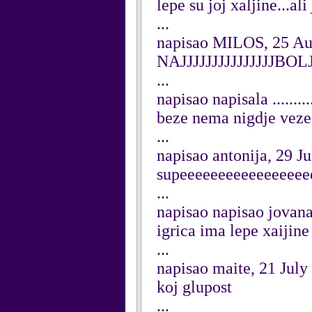
lepe su joj xaljine...al
...
napisao MILOS, 25 Au
NAJJJJJJJJJJJJJJJBO
...
napisao napisala ........
beze nema nigdje vez
...
napisao antonija, 29 J
supeeeeeeeeeeeeeeeee
...
napisao napisao jovana
igrica ima lepe xaijine
...
napisao maite, 21 July
koj glupost
...