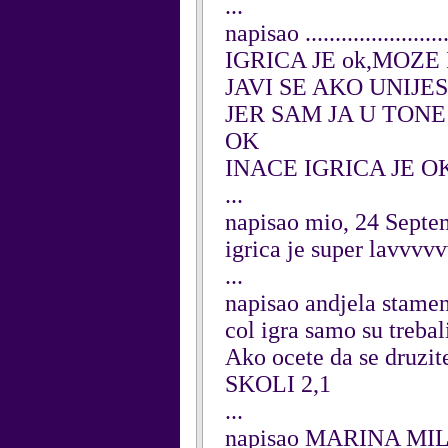
...
napisao ...................
IGRICA JE ok,MOZE 
JAVI SE AKO UNIJE
JER SAM JA U TO
OK
INACE IGRICA JE OK(
...
napisao mio, 24 Septe
igrica je super lav
...
napisao andjela stame
col igra samo su trebal
Ako ocete da se dr
SKOLI 2,1
...
napisao MARINA MILI