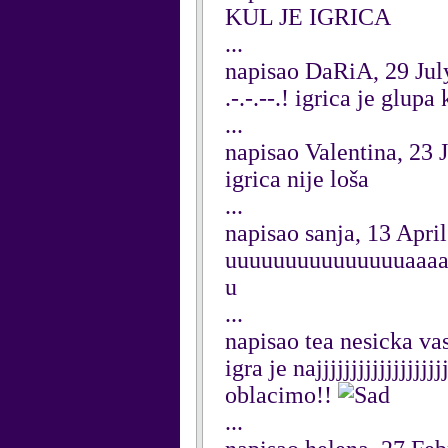
KUL JE IGRICA
...
napisao DaRiA, 29 Jul
.-.-.--.! igrica je glup
...
napisao Valentina, 23 
igrica nije loša
...
napisao sanja, 13 Apri
uuuuuuuuuuuuuuuaaaa
u
...
napisao tea nesicka v
igra je najjjjjjjjjjjjjjj
oblacimo!!
...