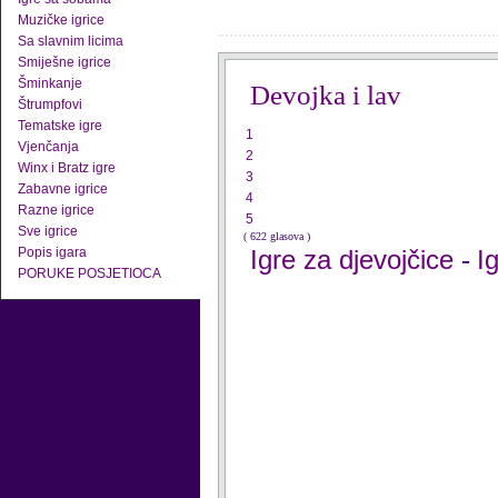
Muzičke igrice
Sa slavnim licima
Smiješne igrice
Šminkanje
Devojka i lav
Štrumpfovi
Tematske igre
1
Vjenčanja
2
Winx i Bratz igre
3
Zabavne igrice
4
Razne igrice
5
Sve igrice
( 622 glasova )
Popis igara
Igre za djevojčice
I
-
PORUKE POSJETIOCA