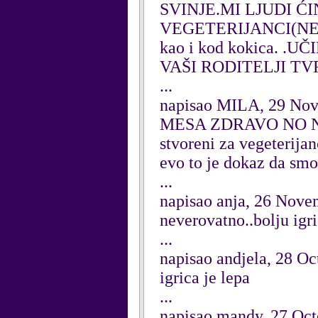
SVINJE.MI LJUDI Ć
VEGETERIJANCI(NE J
kao i kod kokica.
VAŠI RODITELJI TV
...
napisao MILA, 29 No
MESA ZDRAVO NO NIJE
stvoreni za vegeterijan
evo to je dokaz da smo
...
napisao anja, 26 Nove
neverovatno..bolju igr
...
napisao andjela, 28 Oc
igrica je lepa
...
napisao mandy, 27 Oct