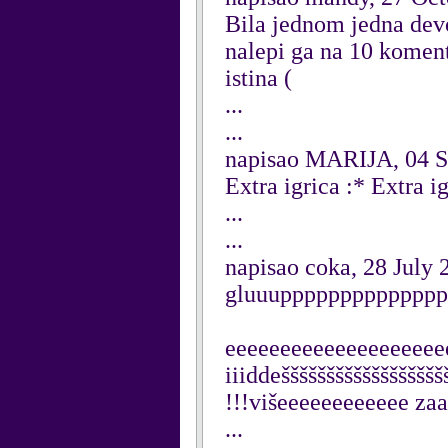
Bila jednom jedna devoj
nalepi ga na 10 komenta
istina (
...
...
napisao MARIJA, 04 S
Extra igrica :* Extra ig
...
...
napisao coka, 28 July 
gluuupppppppppppppp
eeeeeeeeeeeeeeeeeeeeee
iiiddešššššššššššššššššš
!!!višeeeeeeeeeeee zaa 
...