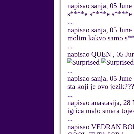
napisao sanja, 05 June
s****e s****e s****e
...
napisao sanja, 05 June
molim kakvo samo s**
...
napisao QUEN , 05 Ju
...
napisao sanja, 05 June
sta koji je ovo jezik??
...
napisao anastasija, 28
igrica malo smara tojes
...
napisao VEDRAN BOK