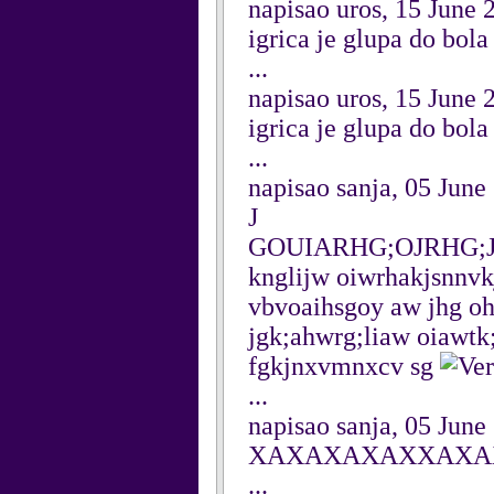
napisao uros, 15 June 
igrica je glupa do bola
...
napisao uros, 15 June 
igrica je glupa do bola
...
napisao sanja, 05 June
J
GOUIARHG;OJRHG;
knglijw oiwrhakjsnnv
vbvoaihsgoy aw jhg oh
jgk;ahwrg;liaw oiawtk
fgkjnxvmnxcv sg
...
napisao sanja, 05 June
XAXAXAXAXXAXAX 
...