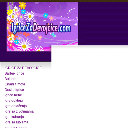
IGRICE ZA DEVOJČICE
Barbie igrice
Bojanke
Crtani filmovi
Dečije igrice
Igrice bebe
Igre doktora
Igre oblačenja
Igre sa životinjama
Igre kuhanja
Igre sa lutkama
Igre sa sobama