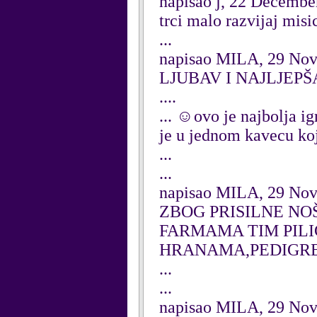
napisao j, 22 Decembe
trci malo razvijaj misi
...
napisao MILA, 29 No
LJUBAV I NAJLJEPŠ
....
... ☺ovo je najbolja ig
je u jednom kavecu koj
...
...
napisao MILA, 29 No
ZBOG PRISILNE NO
FARMAMA TIM PILIĆ
HRANAMA,PEDIGRE
...
...
napisao MILA, 29 No