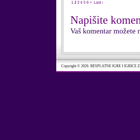
1
2
3
4
5
6
>
Last ›
Napišite komen
Vaš komentar možete n
Copyright © 2026. BESPLATNE IGRE I IGRICE 