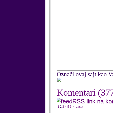
Označi ovaj sajt kao Va
Komentari
(37
RSS link na k
1
2
3
4
5
6
>
Last ›
...