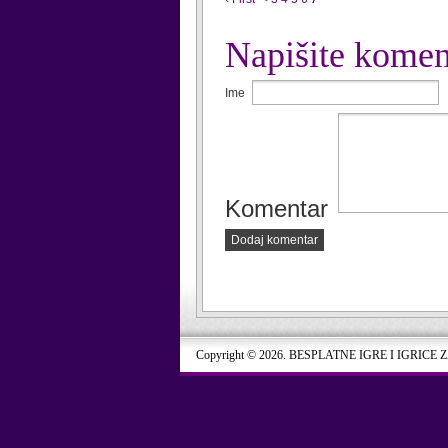
Napišite komen
Ime
Komentar
Dodaj komentar
Copyright © 2026. BESPLATNE IGRE I IGRICE 