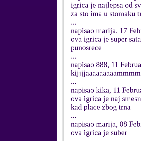
igrica je najlepsa od s
za sto ima u stomaku tr
...
napisao marija, 17 Fe
ova igrica je super sa
punosrece
...
napisao 888, 11 Febru
kijjjjaaaaaaaaammm
...
napisao kika, 11 Febru
ova igrica je naj smes
kad place zbog trna
...
napisao marija, 08 Fe
ova igrica je suber