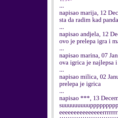
1
2
3
4
>
...
napisao marija, 12 De
sta da radim kad panda
...
napisao andjela, 12 D
ovo je prelepa igra i 
...
napisao marina, 07 Ja
ova igrica je najlepsa 
...
napisao milica, 02 Jan
prelepa je igrica
...
napisao ***, 13 Dece
suuuuuuuuuppppppppp
eeeeeeeeeeeeeeerrrrrrrrrr