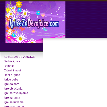
IGRICE ZA DEVOJČICE
Barbie igrice
Bojanke
Crtani filmovi
Dečije igrice
Igrice bebe
Igre doktora
Igre oblačenja
Igre sa životinjama
Igre kuhanja
Igre sa lutkama
Igre sa sobama