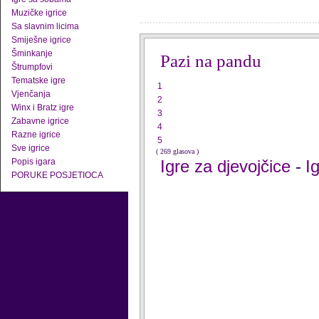
Muzičke igrice
Sa slavnim licima
Smiješne igrice
Šminkanje
Pazi na pandu
Štrumpfovi
Tematske igre
1
Vjenčanja
2
Winx i Bratz igre
3
Zabavne igrice
4
Razne igrice
5
Sve igrice
( 269 glasova )
Popis igara
Igre za djevojčice
I
-
PORUKE POSJETIOCA