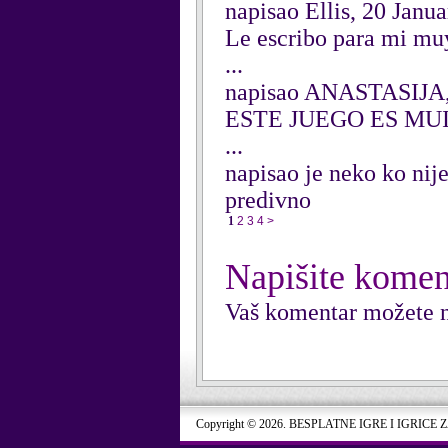
napisao Ellis, 20 Janu
Le escribo para mi muy
...
napisao ANASTASIJA,
ESTE JUEGO ES MU
...
napisao je neko ko nij
predivno
1
2
3
4
>
Napišite komen
Vaš komentar možete n
Copyright © 2026. BESPLATNE IGRE I IGRICE 