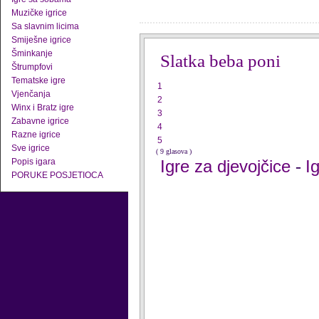
Muzičke igrice
Sa slavnim licima
Smiješne igrice
Šminkanje
Slatka beba poni
Štrumpfovi
Tematske igre
1
Vjenčanja
2
Winx i Bratz igre
3
Zabavne igrice
4
Razne igrice
5
Sve igrice
( 9 glasova )
Popis igara
Igre za djevojčice
I
-
PORUKE POSJETIOCA