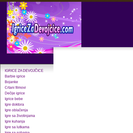
IGRICE ZA DEVOJČICE
Barbie igrice
Bojanke
Crtani filmovi
Dečije igrice
Igrice bebe
Igre doktora
Igre oblačenja
Igre sa životinjama
Igre kuhanja
Igre sa lutkama
Igre sa sobama