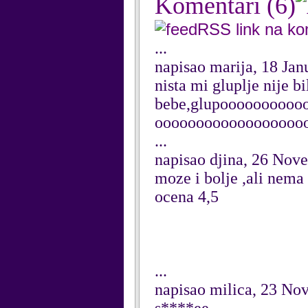
Komentari
(6)
RSS link na k
...
napisao marija, 18 Jan
nista mi gluplje nije b
bebe,glupooooooooo
oooooooooooooooooo
...
napisao djina, 26 Nov
moze i bolje ,ali nema
ocena 4,5
...
napisao milica, 23 N