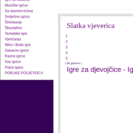
Muzičke igrice
Sa slavnim licima
Smiješne igrice
Šminkanje
Slatka vjeverica
Štrumpfovi
Tematske igre
1
Vjenčanja
2
Winx i Bratz igre
3
Zabavne igrice
4
Razne igrice
5
Sve igrice
( 86 glasova )
Popis igara
Igre za djevojčice
I
-
PORUKE POSJETIOCA