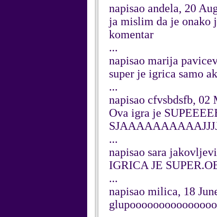
napisao andela, 20 Au
ja mislim da je onako 
komentar
...
napisao marija pavice
super je igrica samo 
...
napisao cfvsbdsfb, 02
Ova igra je SUPEEE
SJAAAAAAAAAAJJJJJ
...
napisao sara jakovljev
IGRICA JE SUPER.
...
napisao milica, 18 Jun
glupoooooooooooooo