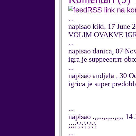
RSS link na k
...
napisao kiki, 17 June 
VOLIM OVAKVE IGR
...
napisao danica, 07 N
igra je suppeeerrrr ob
...
napisao andjela , 30 O
igrica je super predob
...
napisao .,,.,.,.,.,.,.,., 1
;;;;';';';';';';
...