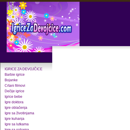
IGRICE ZA DEVOJČICE
Barbie igrice
Bojanke
Crtani filmovi
Dečije igrice
Igrice bebe
Igre doktora
Igre oblačenja
Igre sa životinjama
Igre kuhanja
Igre sa lutkama
Igre sa sobama