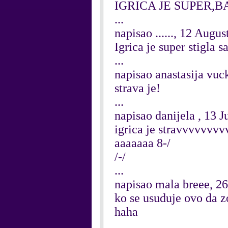
IGRICA JE SUPER,BAS
...
napisao ......, 12 Augu
Igrica je super stigla s
...
napisao anastasija vuc
strava je!
...
napisao danijela , 13 
igrica je stravvvvvv
aaaaaaa 8-/
/-/
...
napisao mala breee, 26
ko se usuduje ovo da zo
haha
...