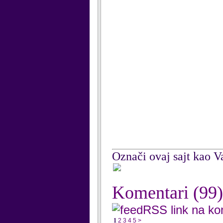
Označi ovaj sajt kao Va
Komentari
(99)
RSS link na k
1
2
3
4
5
>