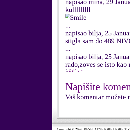
napisao mina, 29 Janu
kulllllllll
...
napisao bilja, 25 Janu
stigla sam do 489 NIVO
...
napisao bilja, 25 Janu
rado,zoves se isto kao
1
2
3
4
5
>
Napišite komen
Vaš komentar možete n
Copyright © 2026. BESPLATNE IGRE I IGRICE 