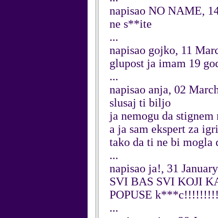
napisao NO NAME, 14
ne s**ite
...
napisao gojko, 11 Mar
glupost ja imam 19 god
...
napisao anja, 02 Marc
slusaj ti biljo
ja nemogu da stignem 
a ja sam ekspert za igr
tako da ti ne bi mogla
...
napisao ja!, 31 Januar
SVI BAS SVI KOJI
POPUSE k***c!!!!!!!!!!!!
...