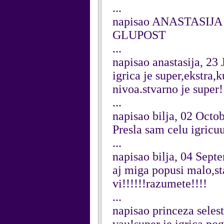
...
napisao ANASTASIJA
GLUPOST
...
napisao anastasija, 23
igrica je super,ekstra
nivoa.stvarno je super!
...
napisao bilja, 02 Octo
Presla sam celu igricuu
...
napisao bilja, 04 Sept
aj miga popusi malo,st
vi!!!!!!razumete!!!!
...
napisao princeza seles