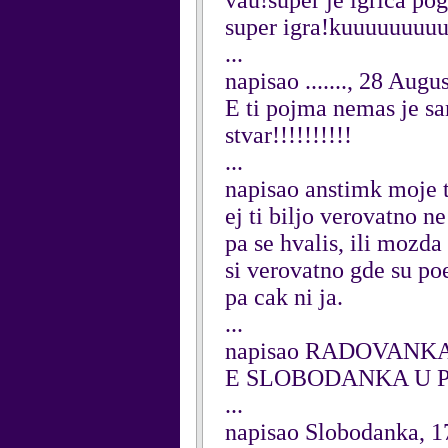
vau!super je igrica pog
super igra!kuuuuuuu
...
napisao ......., 28 Augu
E ti pojma nemas je sam
stvar!!!!!!!!!!
...
napisao anstimk moje 
ej ti biljo verovatno n
pa se hvalis, ili mozda
si verovatno gde su po
pa cak ni ja.
...
napisao RADOVANKA,
E SLOBODANKA U PRA
...
napisao Slobodanka, 1