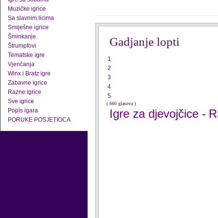
Muzičke igrice
Sa slavnim licima
Smiješne igrice
Šminkanje
Gadjanje lopti
Štrumpfovi
Tematske igre
1
Vjenčanja
2
Winx i Bratz igre
3
Zabavne igrice
4
Razne igrice
5
Sve igrice
( 666 glasova )
Popis igara
Igre za djevojčice
R
-
PORUKE POSJETIOCA