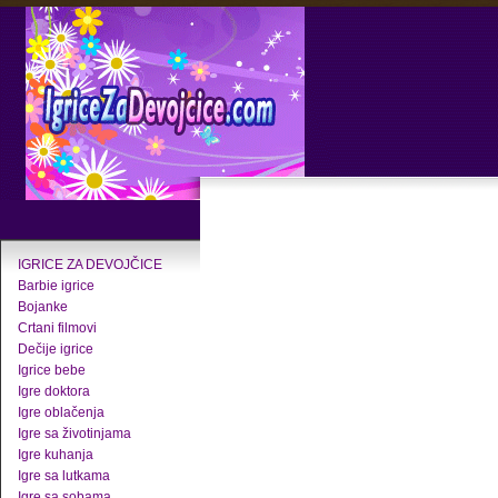
IGRICE ZA DEVOJČICE
Barbie igrice
Bojanke
Crtani filmovi
Dečije igrice
Igrice bebe
Igre doktora
Igre oblačenja
Igre sa životinjama
Igre kuhanja
Igre sa lutkama
Igre sa sobama