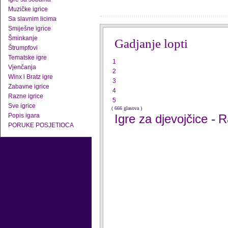
Muzičke igrice
Sa slavnim licima
Smiješne igrice
Šminkanje
Gadjanje lopti
Štrumpfovi
Tematske igre
1
Vjenčanja
2
Winx i Bratz igre
3
Zabavne igrice
4
Razne igrice
5
Sve igrice
( 666 glasova )
Popis igara
Igre za djevojčice
R
-
PORUKE POSJETIOCA