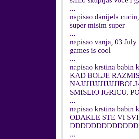
samo skupijas voce i g
...
napisao danijela cucin
super misim super
...
napisao vanja, 03 July
games is cool
...
napisao krstina babin 
KAD BOLJE RAZMIS
NAJJJJJJJJJJJJJJB
SMISLIO IGRICU. P
...
napisao krstina babin 
ODAKLE STE VI SVI 
DDDDDDDDDDDDD
...