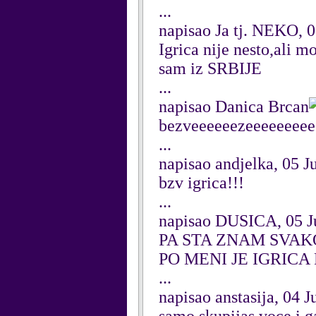
...
napisao Ja tj. NEKO, 0
Igrica nije nesto,ali m
sam iz SRBIJE
...
napisao Danica Brcan
bezveeeeeezeeeeeeeee
...
napisao andjelka, 05 J
bzv igrica!!!
...
napisao DUSICA, 05 J
PA STA ZNAM SVAK
PO MENI JE IGRIC
...
napisao anstasija, 04 J