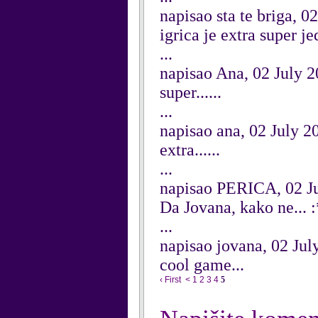
napisao sta te briga, 0
igrica je extra super j
...
napisao Ana, 02 July 
super......
...
napisao ana, 02 July 2
extra......
...
napisao PERICA, 02 J
Da Jovana, kako ne... 
...
napisao jovana, 02 Jul
cool game...
‹ First
<
1
2
3
4
5