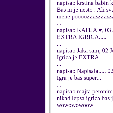
napisao krstina babin 
Bas ni je nesto . Ali s
mene.poooozzzzzzzzzz
...
napisao KATIJA ♥, 03 
EXTRA IGRICA.....
...
napisao Jaka sam, 02 J
Igrica je EXTRA
...
napisao Napisala..... 0
Igra je bas super...
...
napisao majta peronim
nikad lepsa igrica bas j
wowowowoow
...