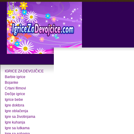
IGRICE ZA DEVOJČICE
Barbie igrice
Bojanke
Crtani filmovi
Dečije igrice
Igrice bebe
Igre doktora
Igre oblačenja
Igre sa životinjama
Igre kuhanja
Igre sa lutkama
Igre sa sobama