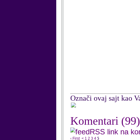
Označi ovaj sajt kao Va
Komentari
(99)
RSS link na k
‹ First
<
1
2
3
4
5