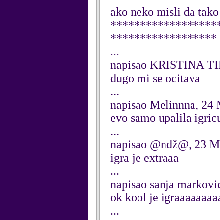
ako neko misli da tako
******************
******************
...
napisao KRISTINA TI
dugo mi se ocitava
...
napisao Melinnna, 24
evo samo upalila igri
...
napisao @ndž@, 23 M
igra je extraaa
...
napisao sanja markovi
ok kool je igraaaaaaa
...