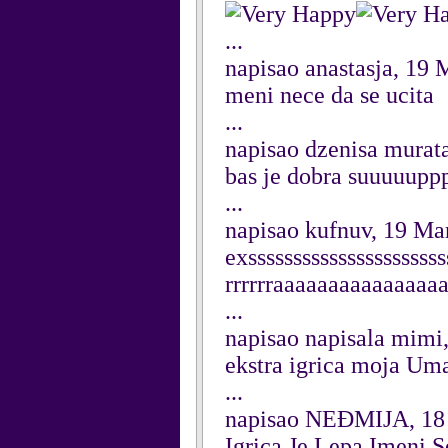
...
napisao anastasja, 19
meni nece da se ucita
...
napisao dzenisa murat
bas je dobra suuuuupp
...
napisao kufnuv, 19 Ma
exssssssssssssssssssssssstt
rrrrrraaaaaaaaaaaaaaa
...
napisao napisala mimi
ekstra igrica moja Um
...
napisao NEĐMIJA, 18
Igrica Je Lepa Imeni S