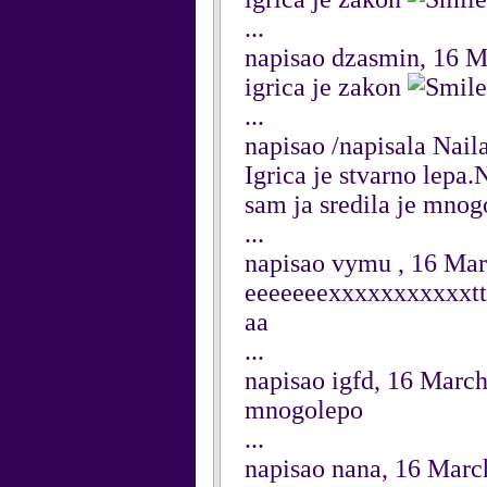
...
napisao dzasmin, 16 
igrica je zakon
...
napisao /napisala Nai
Igrica je stvarno lepa
sam ja sredila je mnog
...
napisao vymu , 16 Ma
eeeeeeexxxxxxxxxxxtttttt
aa
...
napisao igfd, 16 Marc
mnogolepo
...
napisao nana, 16 Marc