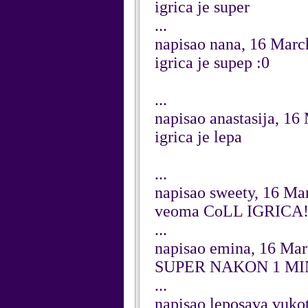
igrica je super
...
napisao nana, 16 Marc
igrica je supep :0
...
napisao anastasija, 16
igrica je lepa
...
napisao sweety, 16 Ma
veoma CoLL IGRICA
...
napisao emina, 16 Ma
SUPER NAKON 1 MI
...
napisao leposava vuko