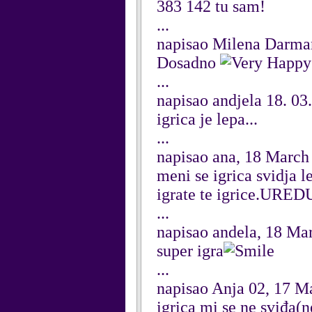
383 142 tu sam!
...
napisao Milena Darma
Dosadno
...
napisao andjela 18. 0
igrica je lepa...
...
napisao ana, 18 March
meni se igrica svidja 
igrate te igrice.UR
...
napisao andela, 18 Ma
super igra
...
napisao Anja 02, 17 M
igrica mi se ne sviđa(n