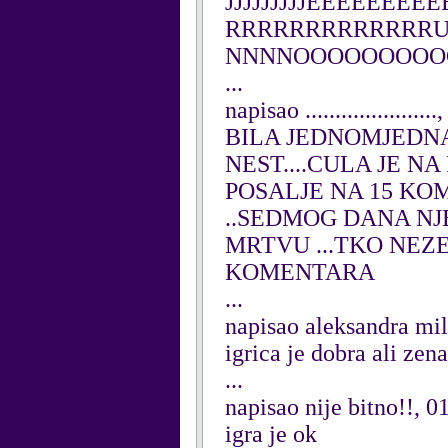
JJJJJJJJJEEEEEEEE
RRRRRRRRRRRRR
NNNNOOOOOOOOO
...
napisao ....................
BILA JEDNOMJEDNA
NEST....CULA JE N
POSALJE NA 15 KO
..SEDMOG DANA NJE
MRTVU ...TKO NEZE
KOMENTARA
...
napisao aleksandra mil
igrica je dobra ali zena
...
napisao nije bitno!!, 0
igra je ok