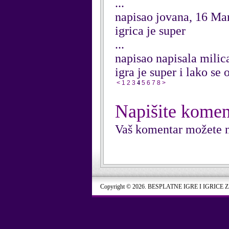
...
napisao jovana, 16 Ma
igrica je super
...
napisao napisala milic
igra je super i lako se 
<
1
2
3
4
5
6
7
8
>
Napišite komen
Vaš komentar možete n
Copyright © 2026. BESPLATNE IGRE I IGRICE 