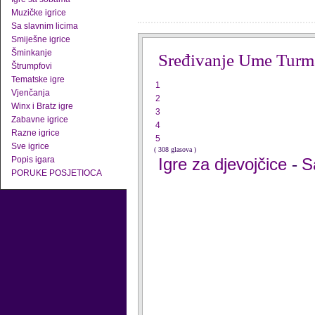
Muzičke igrice
Sa slavnim licima
Smiješne igrice
Šminkanje
Sređivanje Ume Turm
Štrumpfovi
Tematske igre
1
Vjenčanja
2
Winx i Bratz igre
3
Zabavne igrice
4
Razne igrice
5
Sve igrice
( 308 glasova )
Popis igara
Igre za djevojčice
S
-
PORUKE POSJETIOCA