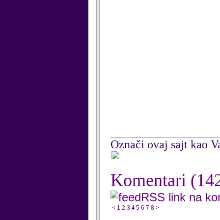
Označi ovaj sajt kao Va
Komentari
(14
RSS link na k
<
1
2
3
4
5
6
7
8
>
...