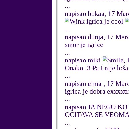
...
napisao bokaa, 17 Mar
igrica je cool
...
napisao dunja, 17 Mar
smor je igrice
...
napisao miki
,
Onako :3 Pa i nije loš
...
napisao elma , 17 Mar
igrica je dobra exxxxtr
...
napisao JA NEGO KO 
OCITAVA SE VEOMA
...