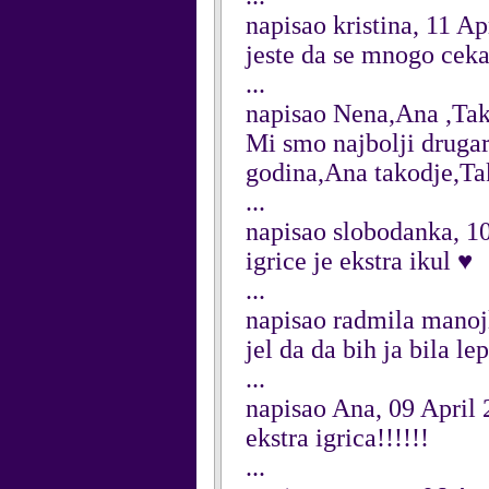
napisao kristina, 11 Ap
jeste da se mnogo ceka ali.
...
napisao Nena,Ana ,Tak
Mi smo najbolji drugar
godina,Ana takodje,Ta
...
napisao slobodanka, 1
igrice je ekstra ikul ♥
...
napisao radmila manojl
jel da da bih ja bila l
...
napisao Ana, 09 April
ekstra igrica!!!!!!
...