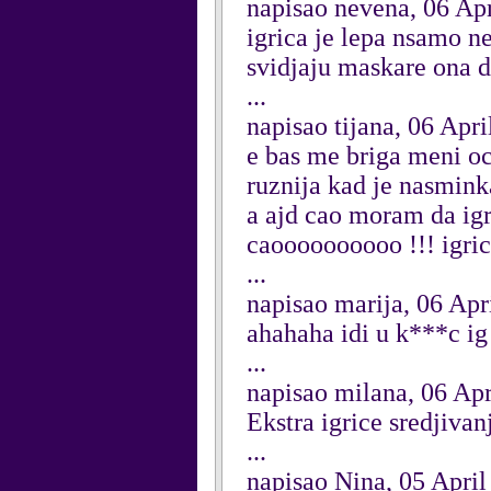
napisao nevena, 06 Ap
igrica je lepa nsamo ne
svidjaju maskare ona de
...
napisao tijana, 06 Apri
e bas me briga meni oc
ruznija kad je nasminka
a ajd cao moram da igra
caoooooooooo !!! igric
...
napisao marija, 06 Apr
ahahaha idi u k***c ig
...
napisao milana, 06 Apr
Ekstra igrice sredjivan
...
napisao Nina, 05 April