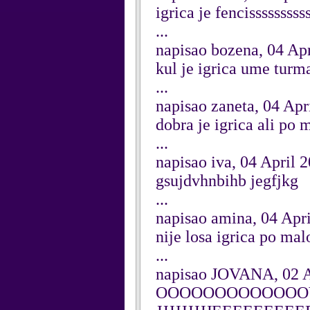
igrica je fencisssssssss
...
napisao bozena, 04 Ap
kul je igrica ume turman
...
napisao zaneta, 04 Apr
dobra je igrica ali po m
...
napisao iva, 04 April 
gsujdvhnbihb jegfjkg
...
napisao amina, 04 Apr
nije losa igrica po mal
...
napisao JOVANA, 02 A
OOOOOOOOOOOOO