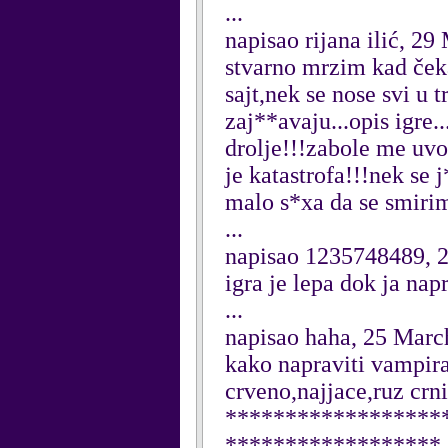
...
napisao rijana ilić, 2
stvarno mrzim kad ček
sajt,nek se nose svi u 
zaj**avaju...opis igre..
drolje!!!zabole me uvo
je katastrofa!!!nek se 
malo s*xa da se smirim
...
napisao 1235748489, 
igra je lepa dok ja napr
...
napisao haha, 25 Marc
kako napraviti vampira
crveno,najjace,ruz crni
******************
******************