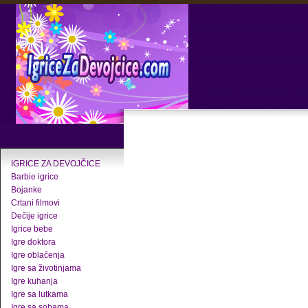
IGRICE ZA DEVOJČICE
Barbie igrice
Bojanke
Crtani filmovi
Dečije igrice
Igrice bebe
Igre doktora
Igre oblačenja
Igre sa životinjama
Igre kuhanja
Igre sa lutkama
Igre sa sobama