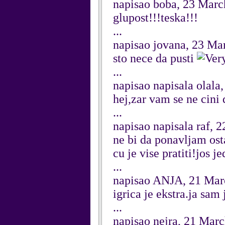
napisao boba, 23 Marc
glupost!!!teska!!!
...
napisao jovana, 23 Ma
sto nece da pusti
...
napisao napisala olala
hej,zar vam se ne cini
...
napisao napisala raf, 
ne bi da ponavljam ost
cu je vise pratiti!jos 
...
napisao ANJA, 21 Mar
igrica je ekstra.ja sa
...
napisao nejra, 21 Mar