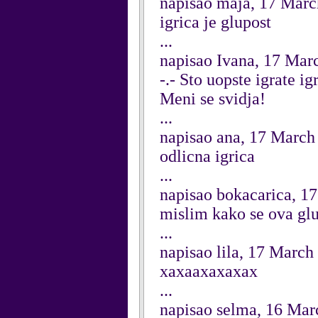
napisao maja, 17 Mar
igrica je glupost
...
napisao Ivana, 17 Mar
-.- Sto uopste igrate ig
Meni se svidja!
...
napisao ana, 17 March
odlicna igrica
...
napisao bokacarica, 1
mislim kako se ova gl
...
napisao lila, 17 March
xaxaaxaxaxax
...
napisao selma, 16 Mar