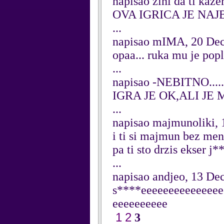
napisao zini da ti ka
OVA IGRICA JE NAJBO
...
napisao mIMA, 20 De
opaa... ruka mu je pop
...
napisao -NEBITNO.....
IGRA JE OK,ALI JE
...
napisao majmunoliki,
i ti si majmun bez men
pa ti sto drzis ekser j*
...
napisao andjeo, 13 D
s****eeeeeeeeeeeeeee
eeeeeeeeee
1
2
3