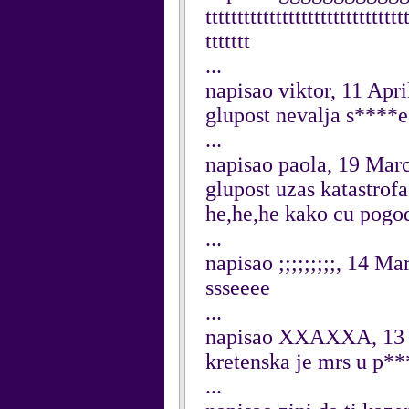
ttttttttttttttttttttttttttttttt
ttttttt
...
napisao viktor, 11 Apr
glupost nevalja s****e
...
napisao paola, 19 Mar
glupost uzas katastrofa
he,he,he kako cu pogod
...
napisao ;;;;;;;;;, 14 M
ssseeee
...
napisao XXAXXA, 13
kretenska je mrs u p*
...