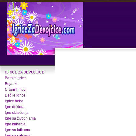
IGRICE ZA DEVOJČICE
Barbie igrice
Bojanke
Crtani filmovi
Dečije igrice
Igrice bebe
Igre doktora
Igre oblačenja
Igre sa životinjama
Igre kuhanja
Igre sa lutkama
Igre sa sobama