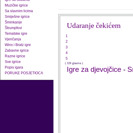
Muzičke igrice
Sa slavnim licima
Smiješne igrice
Šminkanje
Udaranje čekićem
Štrumpfovi
Tematske igre
1
Vjenčanja
2
Winx i Bratz igre
3
Zabavne igrice
4
Razne igrice
5
Sve igrice
( 328 glasova )
Popis igara
Igre za djevojčice
S
-
PORUKE POSJETIOCA