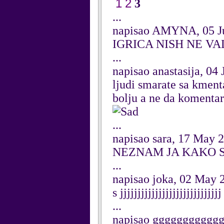
1
2
3
...
napisao AMYNA, 05 J
IGRICA NISH NE VA
...
napisao anastasija, 04
ljudi smarate sa kment
bolju a ne da komentaris
...
napisao sara, 17 May 
NEZNAM JA KAKO S
...
napisao joka, 02 May 
s jjjjjjjjjjjjjjjjjjjjjjjjjjjjj
...
napisao gggggggggggg