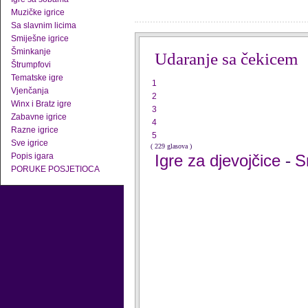
Muzičke igrice
Sa slavnim licima
Smiješne igrice
Šminkanje
Udaranje sa čekicem
Štrumpfovi
Tematske igre
1
Vjenčanja
2
Winx i Bratz igre
3
Zabavne igrice
4
Razne igrice
5
Sve igrice
( 229 glasova )
Popis igara
Igre za djevojčice
S
-
PORUKE POSJETIOCA