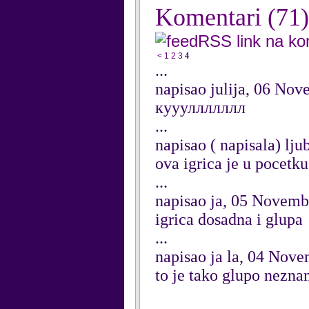
Komentari
(71)
RSS link na k
<
1
2
3
4
...
napisao julija, 06 No
куууллллллл
...
napisao ( napisala) lj
ova igrica je u pocetku 
...
napisao ja, 05 Novemb
igrica dosadna i glupa
...
napisao ja la, 04 Nov
to je tako glupo nezna