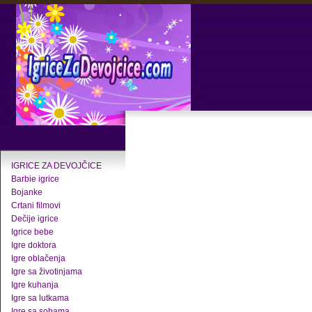
IGRICE ZA DEVOJČICE
Barbie igrice
Bojanke
Crtani filmovi
Dečije igrice
Igrice bebe
Igre doktora
Igre oblačenja
Igre sa životinjama
Igre kuhanja
Igre sa lutkama
Igre sa sobama