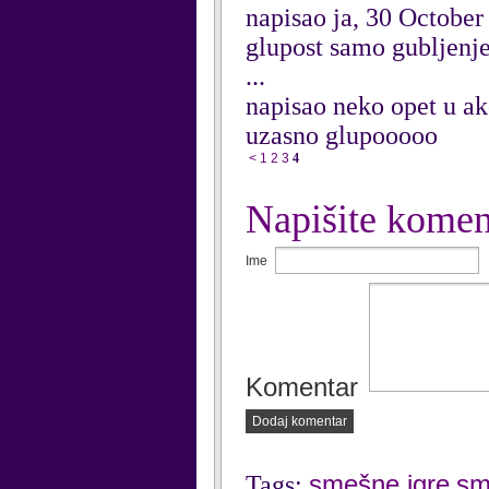
napisao ja, 30 October
glupost samo gubljenj
...
napisao neko opet u ak
uzasno glupooooo
<
1
2
3
4
Napišite komen
Ime
Komentar
Dodaj komentar
smešne igre
sm
Tags:
,