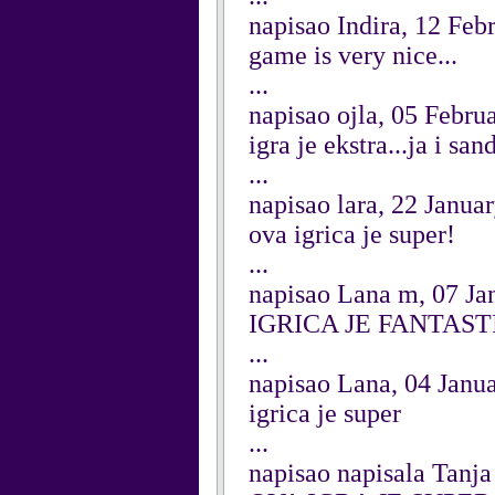
napisao Indira, 12 Feb
game is very nice...
...
napisao ojla, 05 Febru
igra je ekstra...ja i s
...
napisao lara, 22 Janua
ova igrica je super!
...
napisao Lana m, 07 Ja
IGRICA JE FANTAST
...
napisao Lana, 04 Janu
igrica je super
...
napisao napisala Tanj