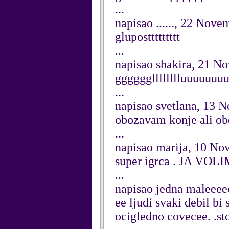
...
napisao ......, 22 Nov
gluposttttttttt
...
napisao shakira, 21 N
gggggglllllllluuuuuuuuo
...
napisao svetlana, 13 
obozavam konje ali ob
...
napisao marija, 10 N
super igrca . JA VOL
...
napisao jedna maleee
ee ljudi svaki debil bi
ocigledno covecee. .sto