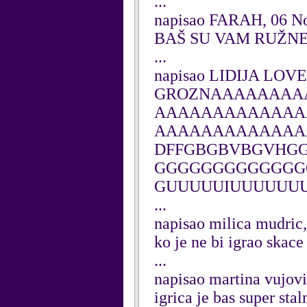
...
napisao FARAH, 06 N
BAŠ SU VAM RUŽN
...
napisao LIDIJA LOVE
GROZNAAAAAAAA
AAAAAAAAAAAAA
AAAAAAAAAAAAA
DFFGBGBVBGVHG
GGGGGGGGGGGGG
GUUUUUIUUUUUUU
...
napisao milica mudri
ko je ne bi igrao skace
...
napisao martina vujov
igrica je bas super sta