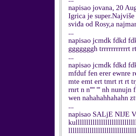
napisao jovana, 20 Au
Igrica je super.Najviš
sviđa od Rosy,a najma
...
napisao jcmdk fdkd f
gggggggh trrrrrrrrrrrt rt
...
napisao jcmdk fdkd f
mfduf fen erer ewnre re
mte emt ert tmrt rt rt tr
rnrt n n'''' ''' nh nun
wen nahahahhahahn zttz
...
napisao SALjE NIJE 
kulllllllllllllllllllllllllllll
lllllllllllllllllllllllllllllll