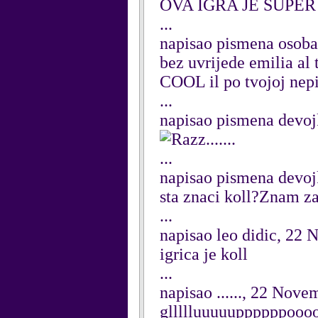
OVA IGRA JE SUPER 
...
napisao pismena osob
bez uvrijede emilia al 
COOL il po tvojoj nepi
...
napisao pismena devo
.......
...
napisao pismena devo
sta znaci koll?Znam za
...
napisao leo didic, 22
igrica je koll
...
napisao ......, 22 Nov
gllllluuuuuppppppoooooss