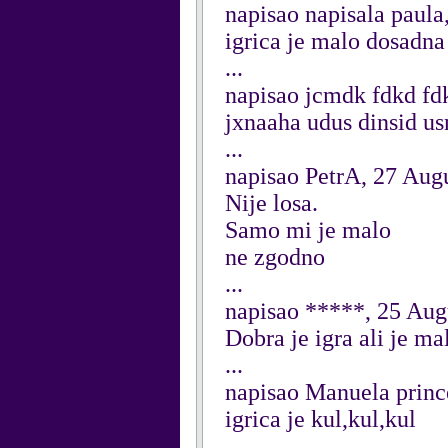
napisao napisala paul
igrica je malo dosadna
...
napisao jcmdk fdkd f
jxnaaha udus dinsid us
...
napisao PetrA, 27 Aug
Nije losa.
Samo mi je malo
ne zgodno
...
napisao *****, 25 Aug
Dobra je igra ali je ma
...
napisao Manuela princ
igrica je kul,kul,kul
...