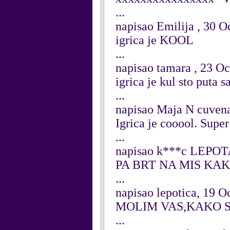
...
napisao Emilija , 30 O
igrica je KOOL
...
napisao tamara , 23 O
igrica je kul sto puta 
...
napisao Maja N cuvena
Igrica je cooool. Supe
...
napisao k***c LEPOT
PA BRT NA MIS KAKO
...
napisao lepotica, 19 O
MOLIM VAS,KAKO S
...