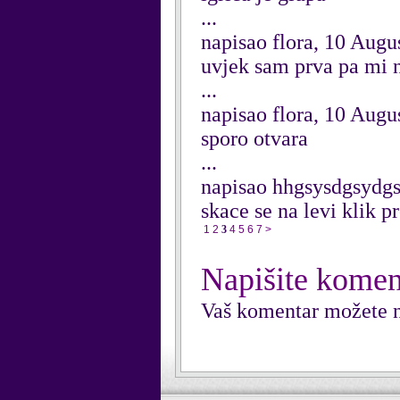
...
napisao flora, 10 Augu
uvjek sam prva pa mi n
...
napisao flora, 10 Augu
sporo otvara
...
napisao hhgsysdgsydgs
skace se na levi klik p
1
2
3
4
5
6
7
>
Napišite komen
Vaš komentar možete n