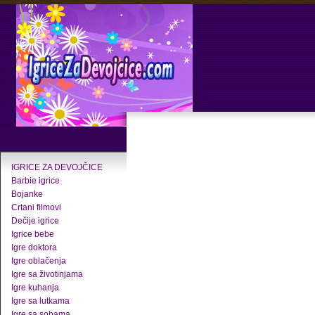
IGRICE ZA DEVOJČICE
Barbie igrice
Bojanke
Crtani filmovi
Dečije igrice
Igrice bebe
Igre doktora
Igre oblačenja
Igre sa životinjama
Igre kuhanja
Igre sa lutkama
Igre sa sobama