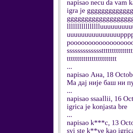
napisao necu da vam k
igra je ggggggggggg
gggggggggggggggggggglllll
lllllllllllllllluuuuu
uuuuuuuuuuuuuuuppp
pooooooooooooooooooo
ssssssssssssstttttttttttttttt
tttttttttttttttttttttttt
...
napisao Ана, 18 Octob
Ма дај није баш ни п
...
napisao ssaallii, 16 O
igrica je konjasta bre
...
napisao k***c, 13 Oct
svi ste k**ve kao igric