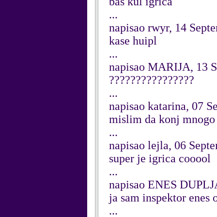
bas kul igrica
...
napisao rwyr, 14 Sept
kase huipl
...
napisao MARIJA, 13 
????????????????
...
napisao katarina, 07 
mislim da konj mnogo 
...
napisao lejla, 06 Sept
super je igrica cooool
...
napisao ENES DUPLJA
ja sam inspektor enes o
...