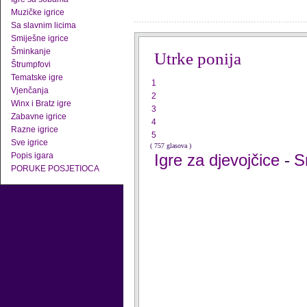
Muzičke igrice
Sa slavnim licima
Smiješne igrice
Šminkanje
Utrke ponija
Štrumpfovi
Tematske igre
1
Vjenčanja
2
Winx i Bratz igre
3
Zabavne igrice
4
Razne igrice
5
Sve igrice
( 757 glasova )
Popis igara
Igre za djevojčice
S
-
PORUKE POSJETIOCA