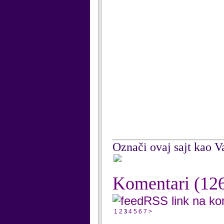
Označi ovaj sajt kao Va
Komentari
(12
RSS link na k
1
2
3
4
5
6
7
>
...