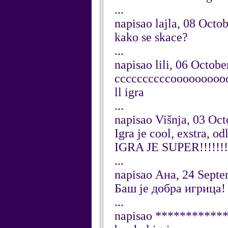
...
napisao lajla, 08 Octo
kako se skace?
...
napisao lili, 06 Octob
ccccccccccoooooooooooo
ll igra
...
napisao Višnja, 03 Oc
Igra je cool, exstra, od
IGRA JE SUPER!!!!!!
...
napisao Ана, 24 Sept
Баш је добра игрица!
...
napisao ***********