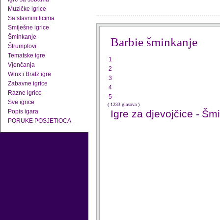
Muzičke igrice
Sa slavnim licima
Smiješne igrice
Šminkanje
Barbie šminkanje
Štrumpfovi
Tematske igre
1
Vjenčanja
2
Winx i Bratz igre
3
Zabavne igrice
4
Razne igrice
5
Sve igrice
( 1233 glasova )
Popis igara
Igre za djevojčice
-
Šmi
PORUKE POSJETIOCA