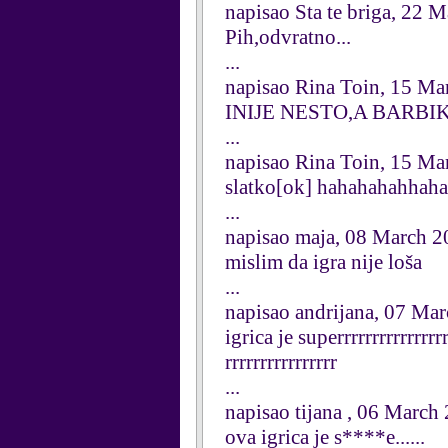
napisao Sta te briga, 22 
Pih,odvratno...
...
napisao Rina Toin, 15 Ma
INIJE NESTO,A BARBIKA
...
napisao Rina Toin, 15 Ma
slatko[ok] hahahahahhah
...
napisao maja, 08 March 2
mislim da igra nije loša
...
napisao andrijana, 07 Ma
igrica je superrrrrrrrrrrrrrrr
rrrrrrrrrrrrrrrr
...
napisao tijana , 06 March
ova igrica je s****e......