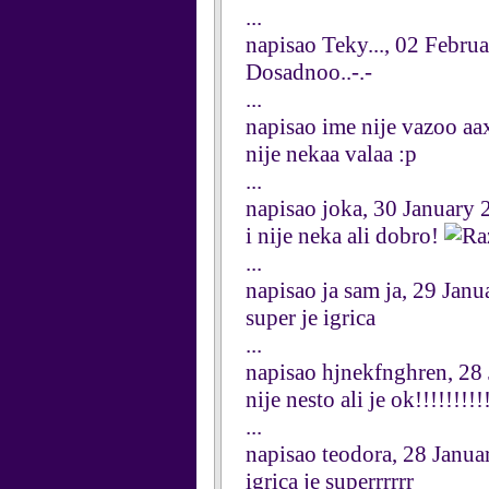
...
napisao Teky..., 02 Febru
Dosadnoo..-.-
...
napisao ime nije vazoo a
nije nekaa valaa :p
...
napisao joka, 30 January 
i nije neka ali dobro!
...
napisao ja sam ja, 29 Jan
super je igrica
...
napisao hjnekfnghren, 28
nije nesto ali je ok!!!!!!!!!
...
napisao teodora, 28 Janua
igrica je superrrrrr