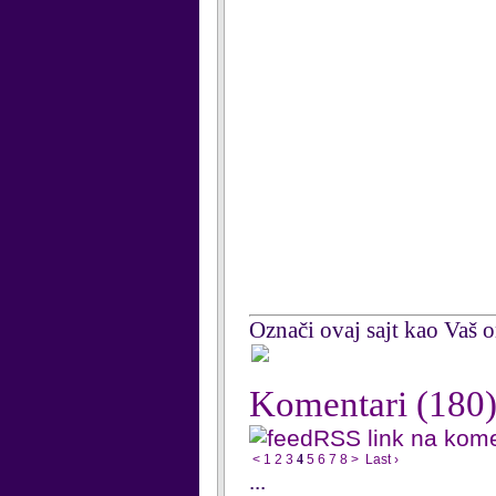
Označi ovaj sajt kao Vaš om
Komentari
(180
RSS link na kom
<
1
2
3
4
5
6
7
8
>
Last ›
...