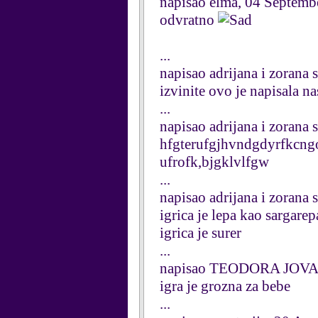
napisao elma, 04 Septemb
odvratno
...
napisao adrijana i zorana
izvinite ovo je napisala na
...
napisao adrijana i zorana
hfgterufgjhvndgdyrfkcn
ufrofk,bjgklvlfgw
...
napisao adrijana i zorana
igrica je lepa kao sargarep
igrica je surer
...
napisao TEODORA JOVA
igra je grozna za bebe
...