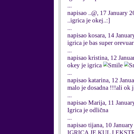
...
napisao ..@, 17 January 
..igrica je okej..:]
...
napisao kosara, 14 Januar
igrica je bas super orevuar
...
napisao kristina, 12 Janu
okey je igrica
...
napisao katarina, 12 Janu
malo je dosadna !!!ali ok j
...
napisao Marija, 11 Januar
Igrica je odlična
...
napisao tijana, 10 Januar
IGRICA JE KUL I EKS