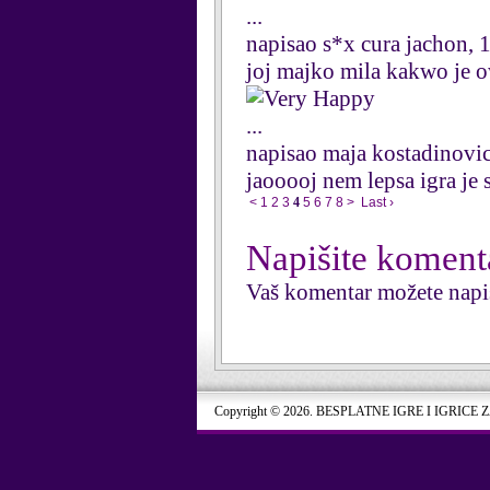
...
napisao s*x cura jachon, 
joj majko mila kakwo je 
...
napisao maja kostadinovi
jaooooj nem lepsa igra je 
<
1
2
3
4
5
6
7
8
>
Last ›
Napišite koment
Vaš komentar možete napi
Copyright © 2026. BESPLATNE IGRE I IGRICE 