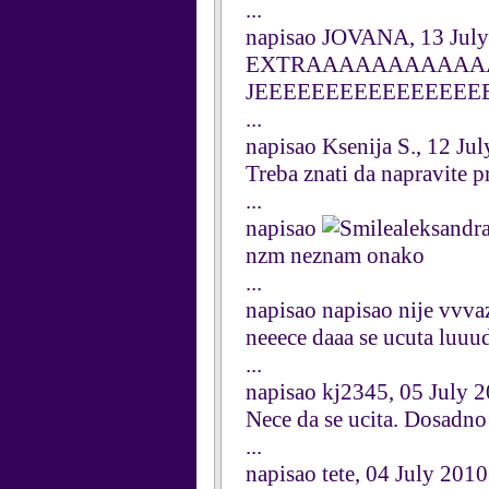
...
napisao JOVANA, 13 Jul
EXTRAAAAAAAAAA
JEEEEEEEEEEEEEEEE
...
napisao Ksenija S., 12 Ju
Treba znati da napravite pr
...
napisao
aleksandra
nzm neznam onako
...
napisao napisao nije vvv
neeece daaa se ucuta lu
...
napisao kj2345, 05 July 
Nece da se ucita. Dosadno 
...
napisao tete, 04 July 2010