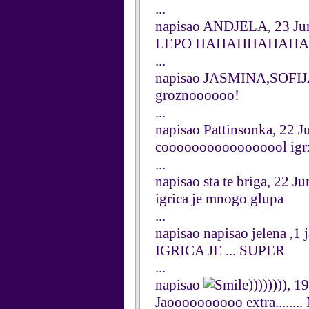
...
napisao ANDJELA, 23 Ju
LEPO HAHAHHAHAH
...
napisao JASMINA,SOFIJA
groznoooooo!
...
napisao Pattinsonka, 22 
cooooooooooooooool igrxic
...
napisao sta te briga, 22 J
igrica je mnogo glupa
...
napisao napisao jelena ,1 
IGRICA JE ... SUPER
...
napisao
)))))))), 
Jaoooooooooo extra.....