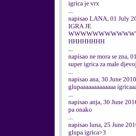
igrica je vrx
...
napisao LANA, 01 July 2
IGRA JE
WWWWWWWWWWWWW
HHHHHHHH
...
napisao ne mora se zna, 0
super igrica za male djevo
...
napisao ana, 30 June 201
glupaaaaaaaaaaaaa igricaaaaaa
...
napisao anja, 30 June 201
pa onako
...
napisao luna, 25 June 20
glupa igrica>3