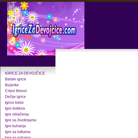
IGRICE ZA DEVOJČICE
Barbie igrice
Bojanke
Crtani filmovi
Dečije igrice
Igrice bebe
Igre doktora
Igre oblačenja
Igre sa životinjama
Igre kuhanja
Igre sa lutkama
Igre sa sobama