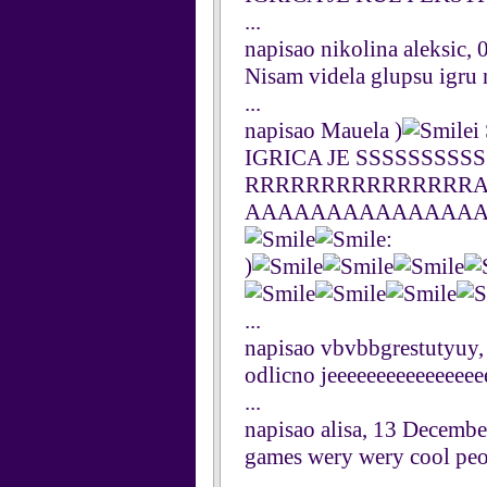
...
napisao nikolina aleksic,
Nisam videla glupsu igru n
...
napisao Mauela )
i
IGRICA JE SSSSSSSS
RRRRRRRRRRRRRRR
AAAAAAAAAAAAAAAAAA
:
)
...
napisao vbvbbgrestutyuy
odlicno jeeeeeeeeeeeeeeee
...
napisao alisa, 13 Decemb
games wery wery cool peo
...