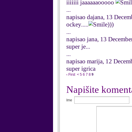
iiiiiii jaaaaaaooooo
...
napisao dajana, 13 Decem
ockey.....
)))
...
napisao jana, 13 Decembe
super je...
...
napisao marija, 12 Decem
super igrica
‹ First
<
5
6
7
8
9
Napišite koment
Ime