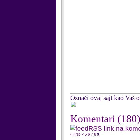
Označi ovaj sajt kao Vaš om
Komentari
(180
RSS link na kom
‹ First
<
5
6
7
8
9