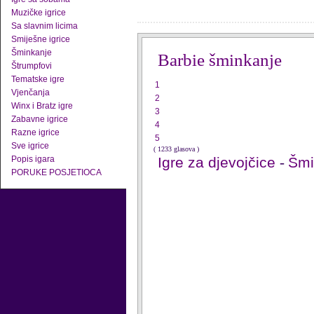
Muzičke igrice
Sa slavnim licima
Smiješne igrice
Šminkanje
Barbie šminkanje
Štrumpfovi
Tematske igre
1
Vjenčanja
2
Winx i Bratz igre
3
Zabavne igrice
4
Razne igrice
5
Sve igrice
( 1233 glasova )
Popis igara
Igre za djevojčice
-
Šmi
PORUKE POSJETIOCA