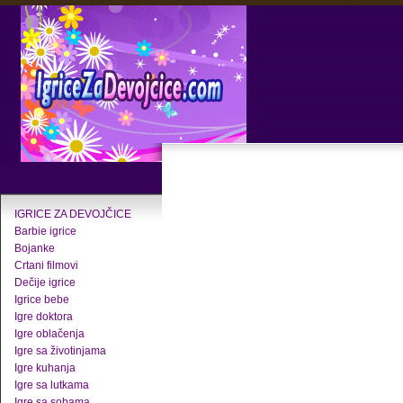
IGRICE ZA DEVOJČICE
Barbie igrice
Bojanke
Crtani filmovi
Dečije igrice
Igrice bebe
Igre doktora
Igre oblačenja
Igre sa životinjama
Igre kuhanja
Igre sa lutkama
Igre sa sobama