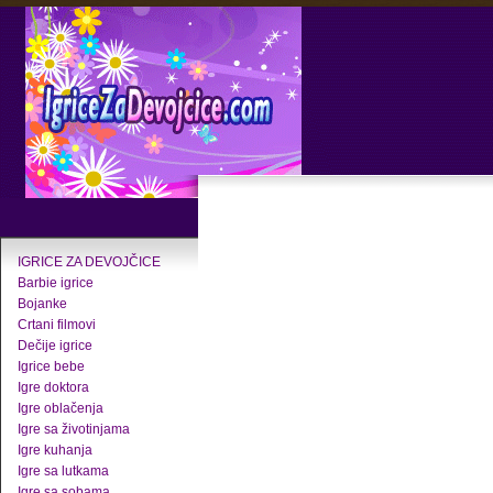
IGRICE ZA DEVOJČICE
Barbie igrice
Bojanke
Crtani filmovi
Dečije igrice
Igrice bebe
Igre doktora
Igre oblačenja
Igre sa životinjama
Igre kuhanja
Igre sa lutkama
Igre sa sobama