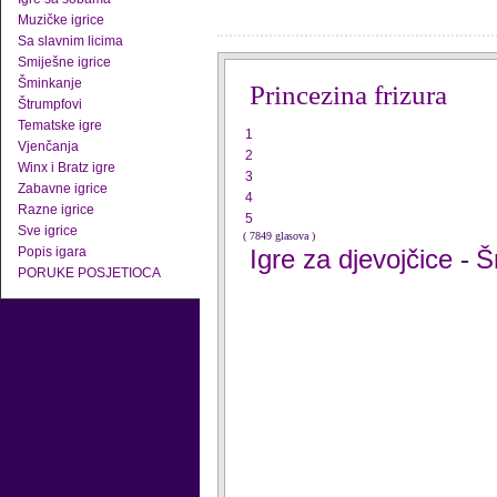
Muzičke igrice
Sa slavnim licima
Smiješne igrice
Šminkanje
Princezina frizura
Štrumpfovi
Tematske igre
1
Vjenčanja
2
Winx i Bratz igre
3
Zabavne igrice
4
Razne igrice
5
Sve igrice
( 7849 glasova )
Popis igara
Igre za djevojčice
Š
-
PORUKE POSJETIOCA