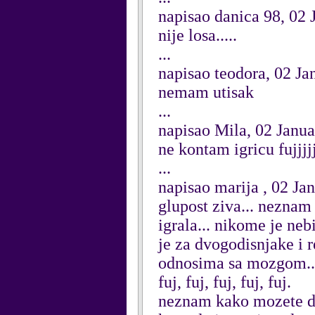
napisao danica 98, 02 
nije losa.....
...
napisao teodora, 02 Ja
nemam utisak
...
napisao Mila, 02 Janu
ne kontam igricu fujjjjjj
...
napisao marija , 02 Ja
glupost ziva... neznam
igrala... nikome je neb
je za dvogodisnjake i r
odnosima sa mozgom... so
fuj, fuj, fuj, fuj, fuj.
neznam kako mozete da 