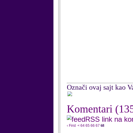
Označi ovaj sajt kao Va
Komentari
(13
RSS link na k
‹ First
<
64
65
66
67
68
...