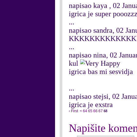
napisao kaya , 02 Janu
igrica je super pooozz
...
napisao sandra, 02 Jan
KKKKKKKKKKKKKU
...
napisao nina, 02 Janua
kul
igrica bas mi sesvidja
...
napisao stejsi, 02 Janu
igrica je exstra
‹ First
<
64
65
66
67
68
Napišite komen