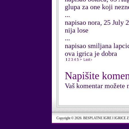
glupa za one koji nezne
...
napisao nora, 25 July 
nija lose
...
napisao smiljana lapci
ova igrica je dobra
1
2
3
4
5
>
Last ›
Napišite komen
Vaš komentar možete n
Copyright © 2026. BESPLATNE IGRE I IGRICE 