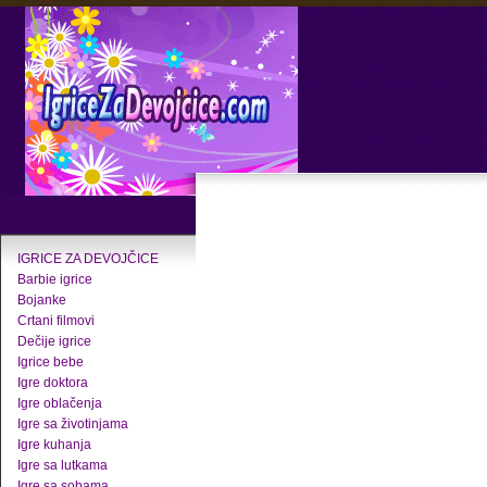
IGRICE ZA DEVOJČICE
Barbie igrice
Bojanke
Crtani filmovi
Dečije igrice
Igrice bebe
Igre doktora
Igre oblačenja
Igre sa životinjama
Igre kuhanja
Igre sa lutkama
Igre sa sobama