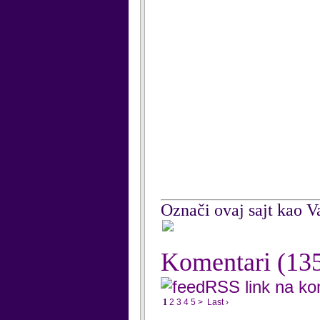
Označi ovaj sajt kao Va
Komentari
(13
RSS link na k
1
2
3
4
5
>
Last ›
...