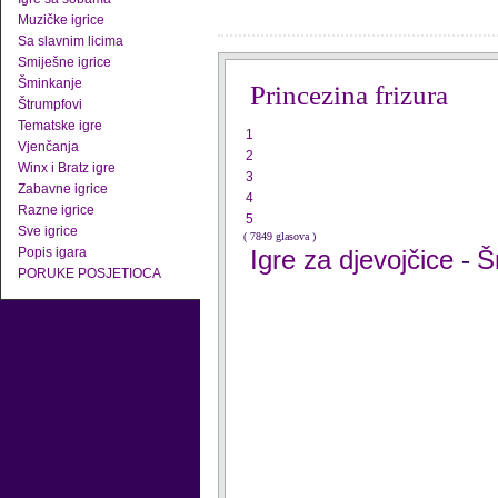
Muzičke igrice
Sa slavnim licima
Smiješne igrice
Šminkanje
Princezina frizura
Štrumpfovi
Tematske igre
1
Vjenčanja
2
Winx i Bratz igre
3
Zabavne igrice
4
Razne igrice
5
Sve igrice
( 7849 glasova )
Popis igara
Igre za djevojčice
Š
-
PORUKE POSJETIOCA