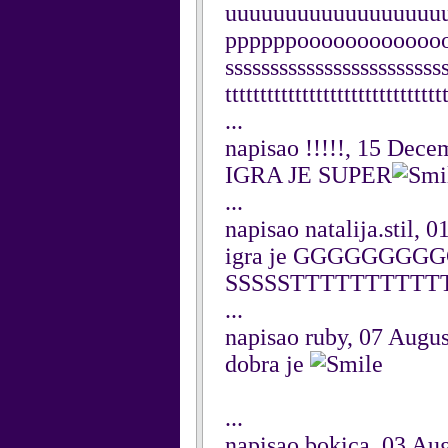
uuuuuuuuuuuuuuuuuu
ppppppooooooooooooo
ssssssssssssssssssssssss
ttttttttttttttttttttttttttttttt
...
napisao !!!!!, 15 Dec
IGRA JE SUPER
...
napisao natalija.stil,
igra je GGGGGGGG
SSSSSTTTTTTTTTT
...
napisao ruby, 07 Augu
dobra je
...
napisao bokica, 03 Au