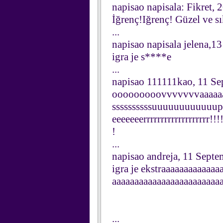
napisao napisala: Fikret,
İğrenç!Iğrenç! Güzel ve sı
...
napisao napisala jelena,
igra je s****e
...
napisao 111111kao, 11 S
ooooooooovvvvvvvaaaaaaa i
ssssssssssuuuuuuuuuuuu
eeeeeeerrrrrrrrrrrrrrrrrrr!!!!
!
...
napisao andreja, 11 Sept
igra je ekstraaaaaaaaaaaa
aaaaaaaaaaaaaaaaaaaaaaaa
...