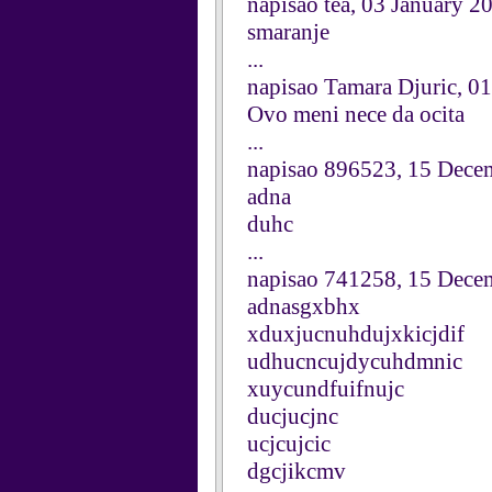
napisao tea, 03 January 2
smaranje
...
napisao Tamara Djuric, 0
Ovo meni nece da ocita
...
napisao 896523, 15 Dece
adna
duhc
...
napisao 741258, 15 Dece
adnasgxbhx
xduxjucnuhdujxkicjdif
udhucncujdycuhdmnic
xuycundfuifnujc
ducjucjnc
ucjcujcic
dgcjikcmv