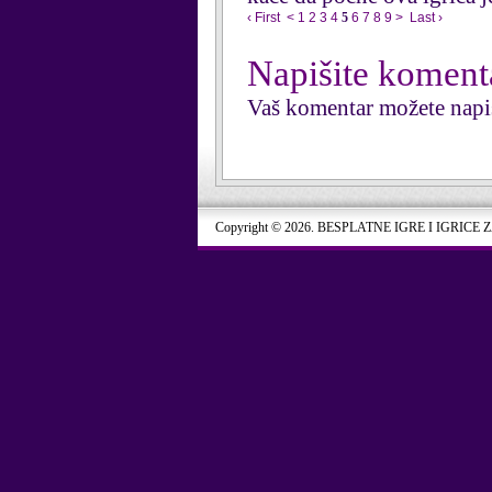
‹ First
<
1
2
3
4
5
6
7
8
9
>
Last ›
Napišite koment
Vaš komentar možete napi
Copyright © 2026. BESPLATNE IGRE I IGRICE 