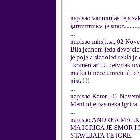
...
napisao vannnnjaa fejs z
igrrrrrrrrrica je smor.........
...
napisao mhsjksa, 02 Nov
Bila jednom jeda devojcica
je pojela sladoled rekla je
"komentar"!U cetvrtak uv
majka ti nece umreti ali c
nista!!!
...
napisao Karen, 02 Novem
Meni nije bas neka igrica
...
napisao ANDREA MALKO
MA IGRICA JE SMOR I
STAVLJATA TE IGRE.