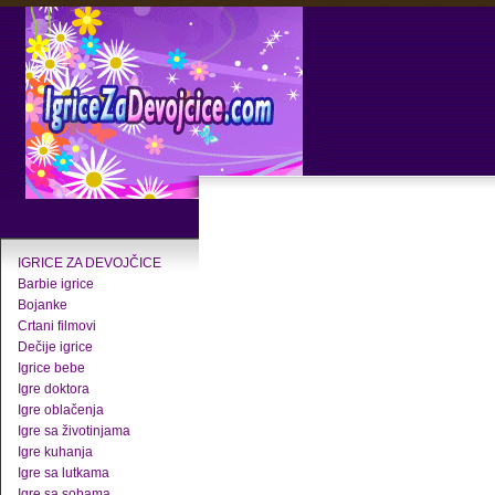
IGRICE ZA DEVOJČICE
Barbie igrice
Bojanke
Crtani filmovi
Dečije igrice
Igrice bebe
Igre doktora
Igre oblačenja
Igre sa životinjama
Igre kuhanja
Igre sa lutkama
Igre sa sobama