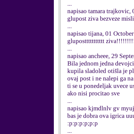
...
napisao tamara trajkovic,
glupost ziva bezveze misl
...
napisao tijana, 01 Octobe
gluposttttttttttt ziva!!!!!!!!
...
napisao ancheee, 29 Sept
Bila jednom jedna devojcic
kupila sladoled otišla je 
ovaj post i ne nalepi ga n
ti se u ponedeljak uvece u
ako nisi procitao sve
...
napisao kjmdlnlv gv myu
bas je dobra ova igrica
:p:p:p:p;p:p
...