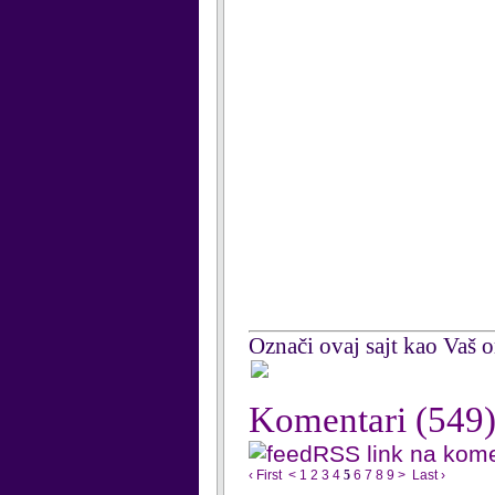
Označi ovaj sajt kao Vaš om
Komentari
(549
RSS link na kom
‹ First
<
1
2
3
4
5
6
7
8
9
>
Last ›