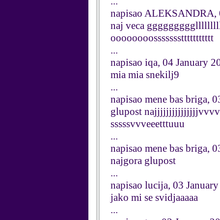
...
napisao ALEKSANDRA, 0
naj veca gggggggggllll
oooooooosssssssttttttttttt
...
napisao iqa, 04 January 2
mia mia snekilj9
...
napisao mene bas briga, 
glupost najjjjjjjjjjjjj
sssssvvveeetttuuu
...
napisao mene bas briga, 
najgora glupost
...
napisao lucija, 03 Januar
jako mi se svidjaaaaa
...