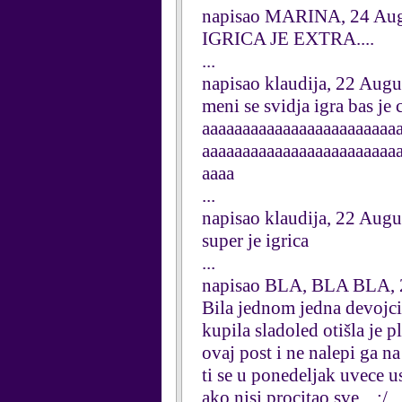
napisao MARINA, 24 Aug
IGRICA JE EXTRA....
...
napisao klaudija, 22 Augu
meni se svidja igra bas j
aaaaaaaaaaaaaaaaaaaaaaaa
aaaaaaaaaaaaaaaaaaaaaaaa
aaaa
...
napisao klaudija, 22 Augu
super je igrica
...
napisao BLA, BLA BLA, 
Bila jednom jedna devojcic
kupila sladoled otišla je 
ovaj post i ne nalepi ga n
ti se u ponedeljak uvece u
ako nisi procitao sve... :/