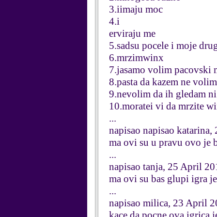
3.iimaju moc
4.i
erviraju me
5.sadsu pocele i moje dru
6.mrzimwinx
7.jasamo volim pacovski 
8.pasta da kazem ne volim
9.nevolim da ih gledam ni
10.moratei vi da mrzite w
...
napisao napisao katarina,
ma ovi su u pravu ovo j
...
napisao tanja, 25 April 20
ma ovi su bas glupi igra je
...
napisao milica, 23 April 
kace da pocne ova igrica 