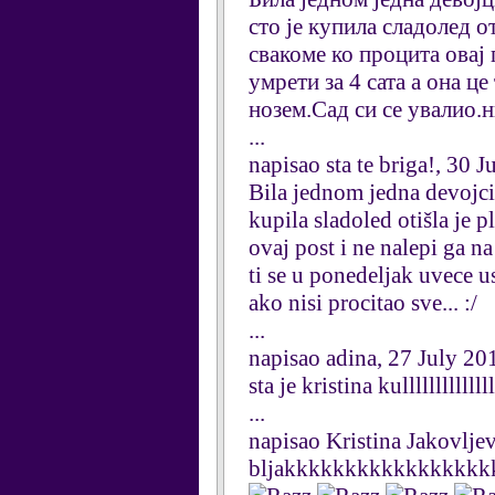
сто је купила сладолед о
свакоме ко процита овај 
умрети за 4 сата а она ц
нозем.Сад си се увалио.н
...
napisao sta te briga!, 30 
Bila jednom jedna devojcic
kupila sladoled otišla je 
ovaj post i ne nalepi ga n
ti se u ponedeljak uvece u
ako nisi procitao sve... :/
...
napisao adina, 27 July 20
sta je kristina kullllllllllllll
...
napisao Kristina Jakovlje
bljakkkkkkkkkkkkkkkkk