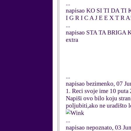
...
napisao KO SI TI DA TI
I G R I C A J E E X T R A!!!
...
napisao STA TA BRIGA 
extra
...
napisao bezimenko, 07 Ju
1. Reci svoje ime 10 puta 
Napiši ovo bilo koju stran
poljubiti,ako ne uradišto l
...
napisao nepoznato, 03 Ju