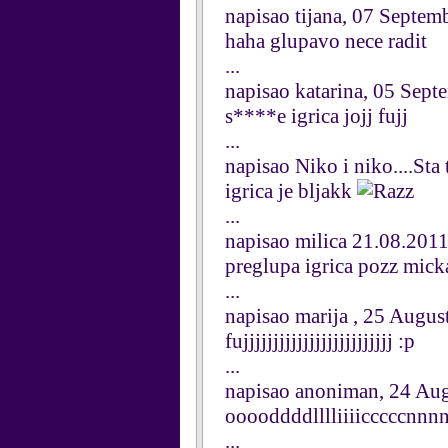
napisao tijana, 07 Septem
haha glupavo nece radit
...
napisao katarina, 05 Sep
s****e igrica jojj fujj
...
napisao Niko i niko....Sta
igrica je bljakk
...
napisao milica 21.08.201
preglupa igrica pozz mick
...
napisao marija , 25 Augus
fujjjjjjjjjjjjjjjjjjjjjjjjj :p
...
napisao anoniman, 24 Au
ooooddddlllliiiicccccnnn
...