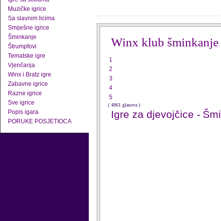
Muzičke igrice
Sa slavnim licima
Smiješne igrice
Šminkanje
Winx klub šminkanje
Štrumpfovi
Tematske igre
1
Vjenčanja
2
Winx i Bratz igre
3
Zabavne igrice
4
Razne igrice
5
Sve igrice
( 4861 glasova )
Popis igara
Igre za djevojčice
-
Šmi
PORUKE POSJETIOCA