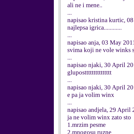
ali ne i mene..
...
napisao kristina kurtic, 
najlepsa igrica............
...
napisao anja, 03 May 201
svima koji ne vole winks sto
...
napisao njaki, 30 April 2
gluposttttttttttttttt
...
napisao njaki, 30 April 2
e pa ja volim winx
...
napisao andjela, 29 April
ja ne volim winx zato sto
1.mrzim pesme
2.mnogosu ruzne