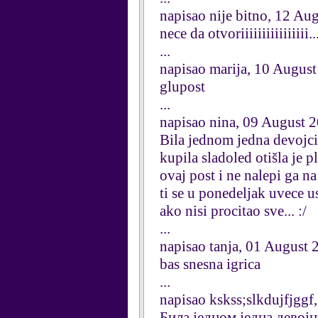
napisao nije bitno, 12 Au
nece da otvoriiiiiiiiiiiiiiii......
...
napisao marija, 10 Augus
glupost
...
napisao nina, 09 August 
Bila jednom jedna devojcic
kupila sladoled otišla je 
ovaj post i ne nalepi ga n
ti se u ponedeljak uvece u
ako nisi procitao sve... :/
...
napisao tanja, 01 August 
bas snesna igrica
...
napisao kskss;slkdujfjggf
Била једном једна девојц