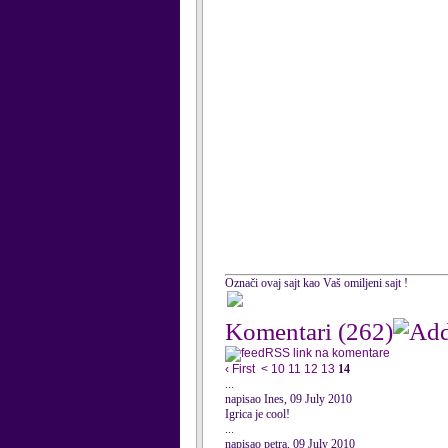
Označi ovaj sajt kao Vaš omiljeni sajt !
Komentari
(262)
RSS link na komentare
‹ First
<
10
11
12
13
14
...
napisao Ines, 09 July 2010
Igrica je cool!
...
napisao petra, 09 July 2010