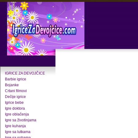
IGRICE ZA DEVOJČICE
Barbie igrice
Bojanke
Crtani filmovi
Dečije igrice
Igrice bebe
Igre doktora
Igre oblačenja
Igre sa životinjama
Igre kuhanja
Igre sa lutkama
Igre sa sobama