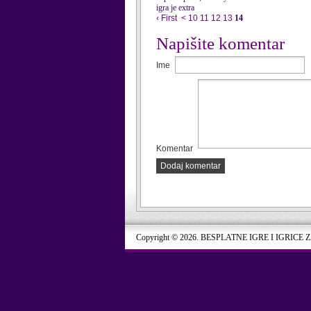
igra je extra
‹ First
<
10
11
12
13
14
Napišite komentar
Ime
Komentar
Dodaj komentar
Copyright © 2026. BESPLATNE IGRE I IGRICE 