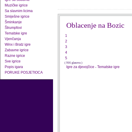
Muzičke igrice
Sa slavnim licima
Smiješne igrice
Šminkanje
Oblacenje na Bozic
Štrumpfovi
Tematske igre
1
Vjenčanja
2
Winx i Bratz igre
3
Zabavne igrice
4
Razne igrice
5
Sve igrice
( 916 glasova )
Popis igara
Igre za djevojčice
-
Tematske igre
PORUKE POSJETIOCA