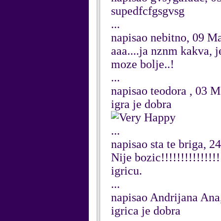
supedfcfgsgvsg
...
napisao nebitno, 09 M
aaa....ja nznm kakva, j
moze bolje..!
...
napisao teodora , 03 
igra je dobra
...
napisao sta te briga, 
Nije bozic!!!!!!!!!!!!!!
igricu.
...
napisao Andrijana Ana
igrica je dobra