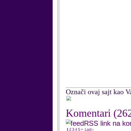
Označi ovaj sajt kao Va
Komentari
(26
RSS link na k
1
2
3
4
5
>
Last ›