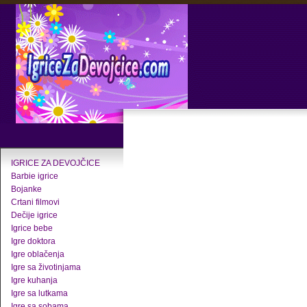
IGRICE ZA DEVOJČICE
Barbie igrice
Bojanke
Crtani filmovi
Dečije igrice
Igrice bebe
Igre doktora
Igre oblačenja
Igre sa životinjama
Igre kuhanja
Igre sa lutkama
Igre sa sobama