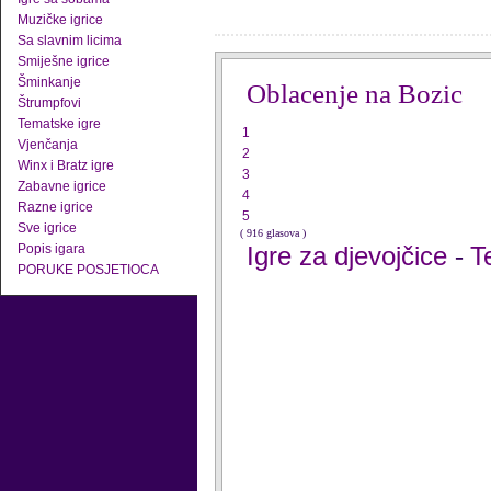
Muzičke igrice
Sa slavnim licima
Smiješne igrice
Šminkanje
Oblacenje na Bozic
Štrumpfovi
Tematske igre
1
Vjenčanja
2
Winx i Bratz igre
3
Zabavne igrice
4
Razne igrice
5
Sve igrice
( 916 glasova )
Popis igara
Igre za djevojčice
T
-
PORUKE POSJETIOCA