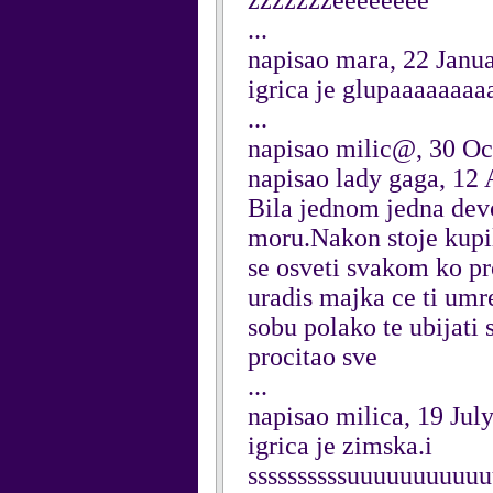
zzzzzzzeeeeeeee
...
napisao mara, 22 Janu
igrica je glupaaaaaaa
...
napisao milic@, 30 Oc
napisao lady gaga, 12
Bila jednom jedna devoj
moru.Nakon stoje kupil
se osveti svakom ko pr
uradis majka ce ti umre
sobu polako te ubijati 
procitao sve
...
napisao milica, 19 Jul
igrica je zimska.i
ssssssssssuuuuuuuuu