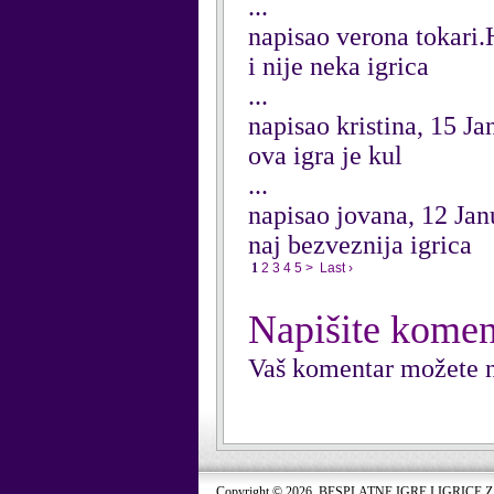
...
napisao verona tokari.
i nije neka igrica
...
napisao kristina, 15 J
ova igra je kul
...
napisao jovana, 12 Ja
naj bezveznija igrica
1
2
3
4
5
>
Last ›
Napišite komen
Vaš komentar možete n
Copyright © 2026. BESPLATNE IGRE I IGRICE 