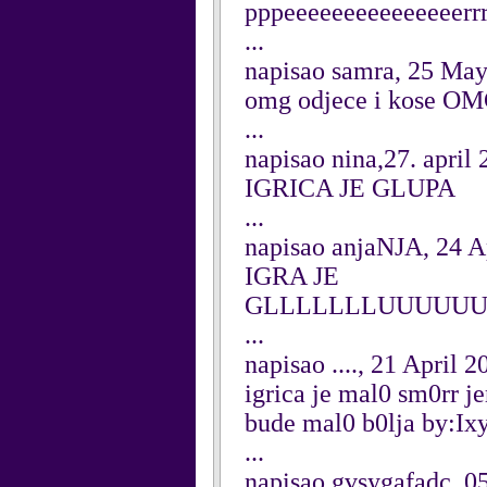
pppeeeeeeeeeeeeeeerrrrrr
...
napisao samra, 25 Ma
omg odjece i kose O
...
napisao nina,27. april 
IGRICA JE GLUPA
...
napisao anjaNJA, 24 A
IGRA JE
GLLLLLLLUUUUUUU
...
napisao ...., 21 April 2
igrica je mal0 sm0rr j
bude mal0 b0lja by:Ix
...
napisao gvsygafadc, 0