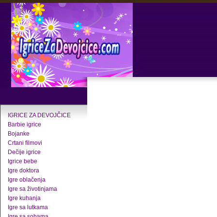
IGRICE ZA DEVOJČICE
Barbie igrice
Bojanke
Crtani filmovi
Dečije igrice
Igrice bebe
Igre doktora
Igre oblačenja
Igre sa životinjama
Igre kuhanja
Igre sa lutkama
Igre sa sobama