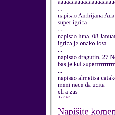
aaaaaaaaaaaaaaaaaaaa
...
napisao Andrijana Ana
super igrica
...
napisao luna, 08 Janua
igrica je onako losa
...
napisao dragutin, 27 
bas je kul superrrrrrr
...
napisao almetisa cata
meni nece da ucita
eh a zas
1
2
3
4
>
Napišite komen