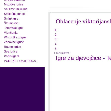
Muzičke igrice
Sa slavnim licima
Smiješne igrice
Šminkanje
Oblacenje viktorijans
Štrumpfovi
Tematske igre
1
Vjenčanja
2
Winx i Bratz igre
3
Zabavne igrice
4
Razne igrice
5
Sve igrice
( 1016 glasova )
Popis igara
Igre za djevojčice
T
-
PORUKE POSJETIOCA