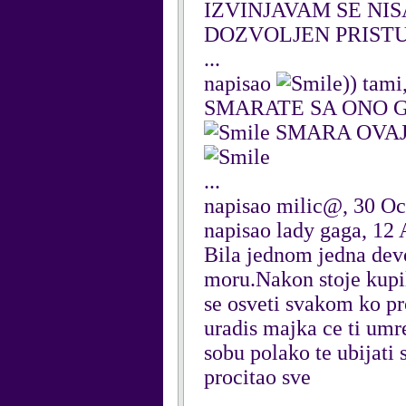
IZVINJAVAM SE NI
DOZVOLJEN PRISTU
...
napisao
)) tam
SMARATE SA ONO G
SMARA OVAJ 
...
napisao milic@, 30 Oc
napisao lady gaga, 12
Bila jednom jedna devoj
moru.Nakon stoje kupil
se osveti svakom ko pr
uradis majka ce ti umre
sobu polako te ubijati 
procitao sve
...