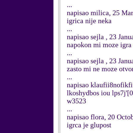
...
napisao milica, 25 Ma
igrica nije neka
...
napisao sejla , 23 Jan
napokon mi moze igra j
...
napisao sejla , 23 Jan
zasto mi ne moze otvor
...
napisao klaufii8nofikf
lkoshydbos iou lps7j
w3523
...
napisao flora, 20 Octo
igrca je glupost