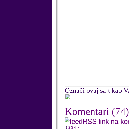
Označi ovaj sajt kao Va
Komentari
(74)
RSS link na k
1
2
3
4
>