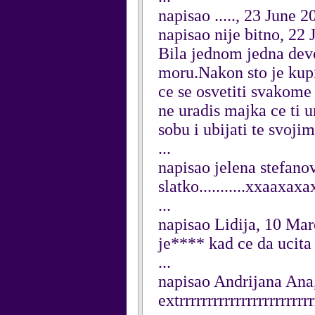
napisao ....., 23 June 2
napisao nije bitno, 22
Bila jednom jedna devoj
moru.Nakon sto je kupil
ce se osvetiti svakome
ne uradis majka ce ti u
sobu i ubijati te svoji
...
napisao jelena stefano
slatko...........xxaaxax
...
napisao Lidija, 10 Ma
je**** kad ce da ucita
...
napisao Andrijana Ana
extrrrrrrrrrrrrrrrrrrrrrrr