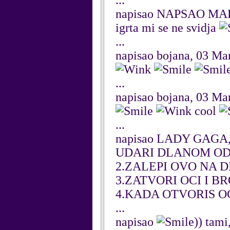
...
napisao NAPSAO MARI
igrta mi se ne svidja
...
napisao bojana, 03 Ma
...
napisao bojana, 03 Ma
cool
...
napisao LADY GAGA, 
UDARI DLANOM OD
2.ZALEPI OVO NA
3.ZATVORI OCI I BR
4.KADA OTVORIS O
...
napisao
)) tam